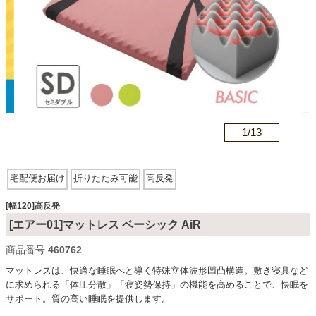
カテゴリから探す
ソファ
n
1/
13
テレビ台・リビング家具
宅配便お届け
折りたたみ可能
高反発
ダイニングテーブル・セット
[幅120]高反発
[エアー01]マットレス ベーシック AiR
椅子・チェア
商品番号
460762
マットレスは、快適な睡眠へと導く特殊立体波形凹凸構造。敷き寝具など
に求められる「体圧分散」「寝姿勢保持」の機能を高めることで、快眠を
食器棚・キッチン収納
サポート。質の高い睡眠を提供します。