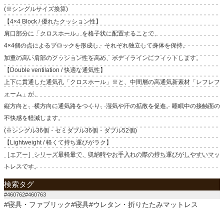
(※シングルサイズ換算)
【4×4 Block / 優れたクッション性】
肩口部分に「クロスホール」を格子状に配置することで、
4×4個の点によるブロックを形成し、それぞれ独立して身体を保持。
加重の高い肩部のクッション性を高め、ボディラインにフィットします。
【Double ventilation / 快適な通気性】
上下に貫通した通気孔「クロスホール」※と、中間層の高通気新素材「レフレフ
ォーム」が、
縦方向と、横方向に通気路をつくり、湿気や汗の拡散を促進。睡眠中の接触面の
不快感を軽減します。
(※シングル36個・セミダブル36個・ダブル52個)
【Lightweight / 軽くて持ち運びがラク】
［エアー］シリーズ最軽量で、収納時やお手入れの際の持ち運びがしやすいマッ
トレスです。
検索タグ
#460762#460763
#寝具・ファブリック#寝具#ウレタン・折りたたみマットレス