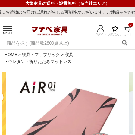
大型家具の送料・設置無料（※当社エリア）
お届けに遅れが生じる可能性がございます。ご迷惑をおかけしまして誠
0
MENU
ログイン
お気に入り
カート
ご利用ガイド
新規会員登録
店舗一覧
閲覧履歴
HOME
寝具・ファブリック
寝具
ウレタン・折りたたみマットレス
よくある質問
キーワード・商品番号で探す
最短発送
冷感ラグ
冷感寝具
ワークデスク
ウィルトンラ