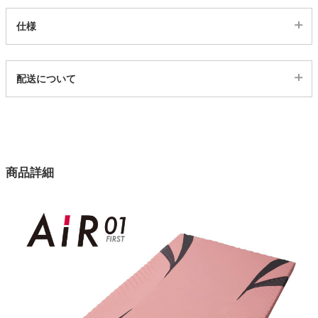
仕様
家電・照明器具
代表sku
配送について
インテリア雑貨
460762
配送について
サイズ
ガーデン
幅120×奥行195×高さ8(cm)
カラー
商品詳細
2色
タワー
原産国
日本