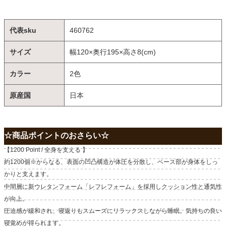
代表sku
460762
サイズ
幅120×奥行195×高さ8(cm)
カラー
2色
原産国
日本
☆商品ポイントのおさらい☆
【1200 Point / 全身を支える 】
約1200個※からなる、表面の凹凸構造が体圧を分散し、ベース部が身体をしっ
かりと支えます。
中間層に新ウレタンフォーム「レフレフォーム」を採用しクッション性と通気性
が向上。
圧迫感が緩和され、寝返りもスムーズにリラックスしながら睡眠。気持ちの良い
寝覚めが得られます。