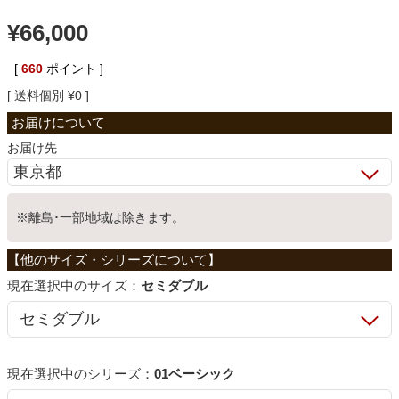
¥
66,000
ベッド
[
660
ポイント ]
収納家具
送料個別
¥
0
お届け先
学習机
ホームオフィス
※離島･一部地域は除きます。
こたつ
サイズ：
セミダブル
寝具
シリーズ：
01ベーシック