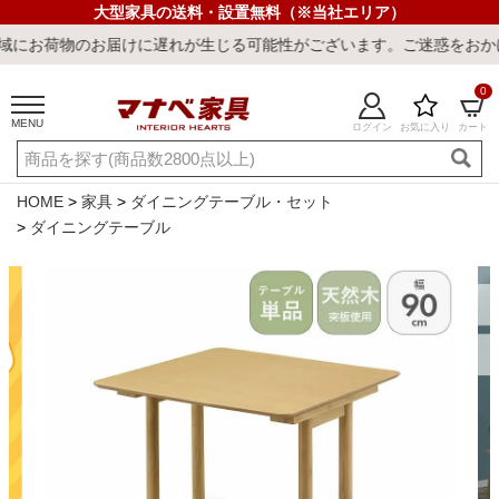
大型家具の送料・設置無料（※当社エリア）
のお届けに遅れが生じる可能性がございます。ご迷惑をおかけしまして
0
MENU
ログイン
お気に入り
カート
ご利用ガイド
新規会員登録
店舗一覧
閲覧履歴
HOME
家具
ダイニングテーブル・セット
ダイニングテーブル
よくある質問
キーワード・商品番号で探す
最短発送
冷感ラグ
冷感寝具
ワークデスク
ウィルトンラ