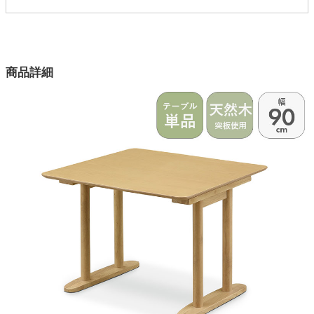
3003537
配送について
サイズ
家電・照明器具
幅90×奥行80×高さ65.5(cm)
商品詳細
カラー
インテリア雑貨
2色
天板素材
ガーデン
アッシュ突板
脚部素材
タワー
ラバーウッド
塗装
ラッカー塗装
梱包サイズ
約85x95x19(cm)
原産国