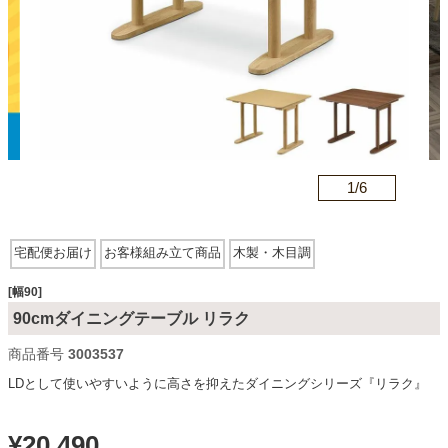
カテゴリから探す
ソファ
n
1/
6
テレビ台・リビング家具
宅配便お届け
お客様組み立て商品
木製・木目調
ダイニングテーブル・セット
[幅90]
90cmダイニングテーブル リラク
椅子・チェア
商品番号
3003537
LDとして使いやすいように高さを抑えたダイニングシリーズ『リラク』
食器棚・キッチン収納
¥
20,490