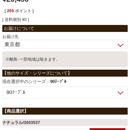
ベッド
[
205
ポイント ]
送料個別
¥
0
収納家具
お届け先
学習机
※離島･一部地域は除きます。
ホームオフィス
シリーズ：
90ﾃｰﾌﾞﾙ
こたつ
寝具
ナチュラル/3003537