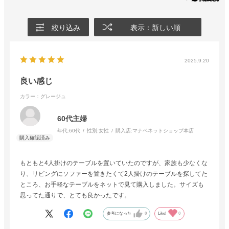
絞り込み
表示：新しい順
2025.9.20
良い感じ
カラー：グレージュ
60代主婦
年代:
60代
性別:
女性
購入店:
マナベネットショップ本店
もともと4人掛けのテーブルを置いていたのですが、家族も少なくな
り、リビングにソファーを置きたくて2人掛けのテーブルを探してた
ところ、お手軽なテーブルをネットで見て購入しました。サイズも
思ってた通りで、とても良かったです。
参考になった
0
Like!
0