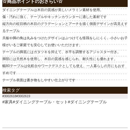
☆商品ポイントのおさらい☆
ダイニングテーブルは木目の質感が美しいメラミン素材を使用。
傷・汚れに強く、テーブルやキッチンカウンターに適した素材です
縦方向の柾目柄の木目のグラデーションとアーチを描く側面デザインが高見えす
るテーブル
天板や脚の角は丸みをつけたデザインはぶつけても怪我をしにくく、小さいお子
様がいるご家庭でも安心してお使いいただけます。
テーブルの脚底にはガタツキを抑えて、水平を調整するアジャスター付き。
脚部には天然木を使用し、木目の質感を感じられ、耐久性にも優れます。
幅80テーブルは化粧台やワークデスクとしても使え、一人暮らしの方にもおす
すめです
テーブル表面は書き物もしやすい仕上がりです
検索タグ
#3002618#3002619
#家具#ダイニングテーブル・セット#ダイニングテーブル