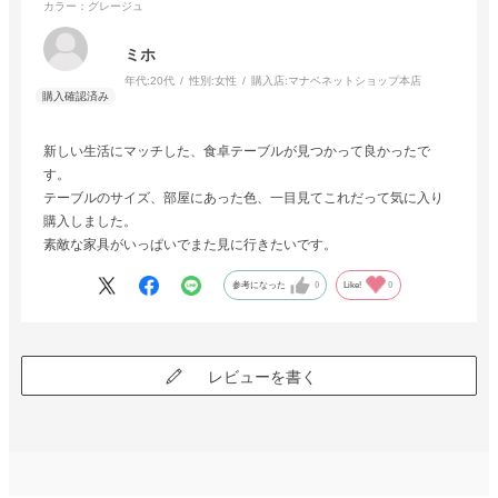
カラー：グレージュ
ミホ
年代:
20代
性別:
女性
購入店:
マナベネットショップ本店
新しい生活にマッチした、食卓テーブルが見つかって良かったで
す。
テーブルのサイズ、部屋にあった色、一目見てこれだって気に入り
購入しました。
素敵な家具がいっぱいでまた見に行きたいです。
参考になった
0
Like!
0
レビューを書く