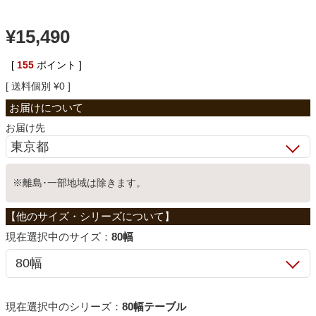
ベッド
¥
15,490
[
155
ポイント ]
収納家具
送料個別
¥
0
学習机
お届け先
ホームオフィス
※離島･一部地域は除きます。
こたつ
サイズ：
80幅
寝具
シリーズ：
80幅テーブル