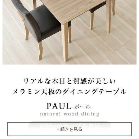
脚部素材（テーブル）
ラバーウッド
脚部塗装（テーブル）
ラッカー塗装
アジャスター
有
梱包サイズ
約80x84.5x12(cm)
梱包重量
約17kg
商品重量
約15kg
原産国
ベトナム