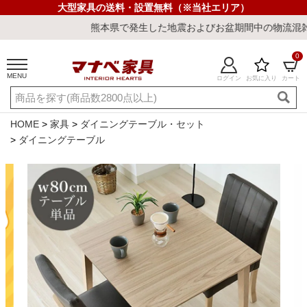
大型家具の送料・設置無料（※当社エリア）
熊本県で発生した地震およびお盆期間中の物流混雑の影響により、
0
MENU
ログイン
お気に入り
カート
ご利用ガイド
新規会員登録
店舗一覧
閲覧履歴
HOME
家具
ダイニングテーブル・セット
ダイニングテーブル
よくある質問
キーワード・商品番号で探す
最短発送
冷感ラグ
冷感寝具
ワークデスク
ウィルトンラ