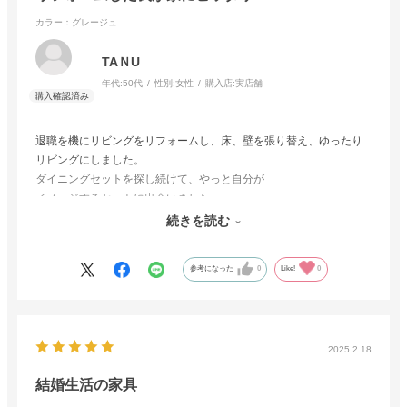
カラー：グレージュ
TAＮU
年代:
50代
性別:
女性
購入店:
実店舗
退職を機にリビングをリフォームし、床、壁を張り替え、ゆったり
リビングにしました。
ダイニングセットを探し続けて、やっと自分が
イメージするセットに出会いました。
これから先、年を重ねても永く使えて飽きてのこないこのダイニン
続きを読む
グセット巡り会えて幸せです。
参考になった
0
Like!
0
2025.2.18
結婚生活の家具