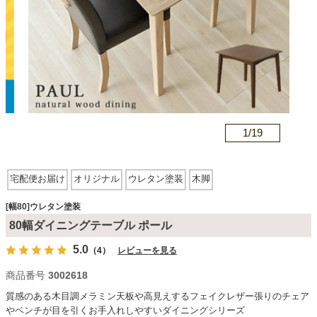
カテゴリから探す
ソファ
n
1/
19
テレビ台・リビング家具
宅配便お届け
オリジナル
ウレタン塗装
木脚
ダイニングテーブル・セット
[幅80]ウレタン塗装
80幅ダイニングテーブル ポール
椅子・チェア
5.0
（4）
レビューを見る
商品番号
3002618
食器棚・キッチン収納
質感のある木目調メラミン天板や高見えするフェイクレザー張りのチェア
やベンチが目を引くお手入れしやすいダイニングシリーズ