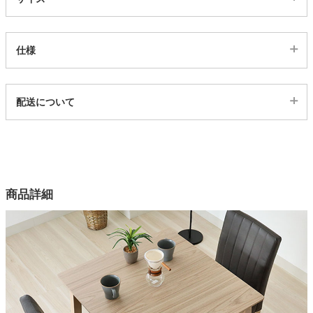
家電・照明器具
仕様
インテリア雑貨
代表sku
配送について
3002618
配送について
ガーデン
サイズ
幅80×奥行75×高さ72(cm)
タワー
カラー
商品詳細
2色
天板素材（テーブル）
MDF、メラミン素材
天板塗装（テーブル）
ウレタン塗装