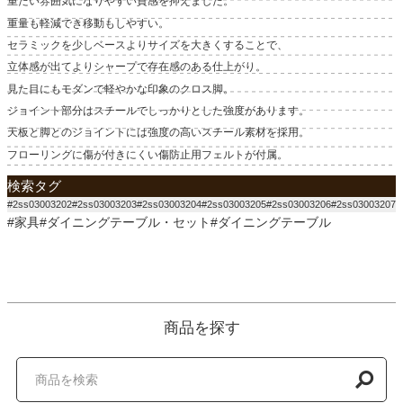
重たい雰囲気になりやすい質感を抑えました。
重量も軽減でき移動もしやすい。
セラミックを少しベースよりサイズを大きくすることで、
立体感が出てよりシャープで存在感のある仕上がり。
見た目にもモダンで軽やかな印象のクロス脚。
ジョイント部分はスチールでしっかりとした強度があります。
天板と脚とのジョイントには強度の高いスチール素材を採用。
フローリングに傷が付きにくい傷防止用フェルトが付属。
検索タグ
#2ss03003202#2ss03003203#2ss03003204#2ss03003205#2ss03003206#2ss03003207
#家具#ダイニングテーブル・セット#ダイニングテーブル
商品を探す