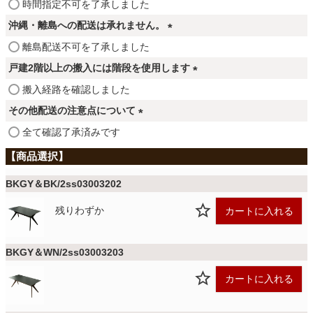
ファブリック
(
時間指定不可を了承しました
必
沖縄・離島への配送は承れません。
須
(
離島配送不可を了承しました
)
カーテン
必
戸建2階以上の搬入には階段を使用します
須
(
搬入経路を確認しました
)
ラグ
必
その他配送の注意点について
須
(
全て確認了承済みです
)
必
マット
須
)
BKGY＆BK/2ss03003202
収納用品
残りわずか
カートに入れる
生活用品
BKGY＆WN/2ss03003203
カートに入れる
キッチン用品