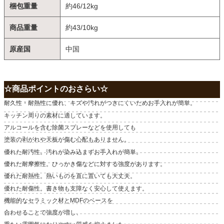
梱包重量
約46/12kg
商品重量
約43/10kg
原産国
中国
☆商品ポイントのおさらい☆
耐久性・耐熱性に優れ、キズや汚れがつきにくいためお手入れが簡単。
キッチン周りの素材に適しています。
アルコールを含む除菌スプレーなどを使用しても
塗装の剥がれや天板が傷む心配もありません。
優れた耐汚性。汚れが染み込まずお手入れが簡単。
優れた耐摩擦性。ひっかき傷などに対する強度があります。
優れた耐熱性。熱いものを直に置いても大丈夫。
優れた耐傷性。書き物も支障なく安心して使えます。
機能的なセラミック材とMDFのベースを
合わせることで強度が増し、