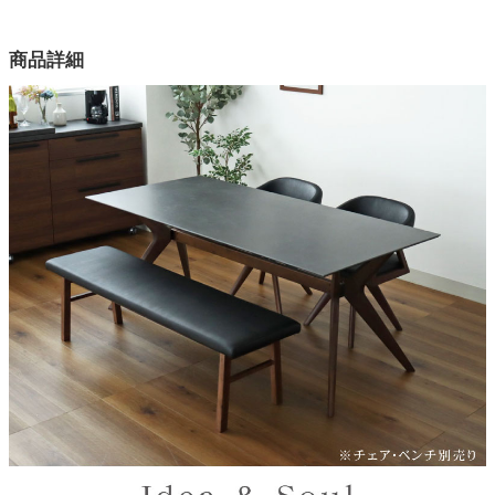
カラー
商品詳細
6色
天板
セラミック、MDF
脚部
カバ材
梱包サイズ
約189.5ｘ11.5ｘ95/12ｘ45ｘ132(cm)
梱包重量
約46/12kg
商品重量
約43/10kg
原産国