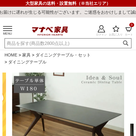
大型家具の送料・設置無料（※当社エリア）
る可能性がございます。ご迷惑をおかけしまして誠に申し訳ございませ
0
MENU
ログイン
お気に入り
カート
ご利用ガイド
新規会員登録
店舗一覧
閲覧履歴
HOME
家具
ダイニングテーブル・セット
ダイニングテーブル
よくある質問
キーワード・商品番号で探す
最短発送
冷感ラグ
冷感寝具
ワークデスク
ウィルトンラ