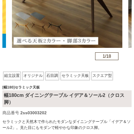
カテゴリから探す
ソファ
n
1/
18
テレビ台・リビング家具
組立設置
オリジナル
石目調
セラミック天板
スクエア型
ダイニングテーブル・セット
[幅180]セラミック天板
幅180cm ダイニングテーブル イデア＆ソール2（クロス
椅子・チェア
脚）
商品番号
2ss03003202
セラミックと天然木で作られたモダンなダイニングテーブル「イデア＆ソ
食器棚・キッチン収納
ール2」。見た目にもモダンで軽やかな印象のクロス脚。