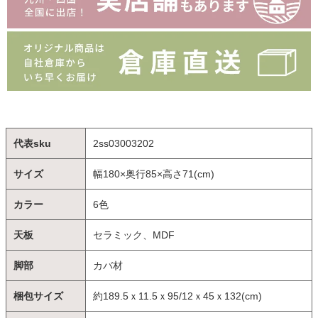
代表sku
2ss03003202
サイズ
幅180×奥行85×高さ71(cm)
カラー
6色
天板
セラミック、MDF
脚部
カバ材
梱包サイズ
約189.5ｘ11.5ｘ95/12ｘ45ｘ132(cm)