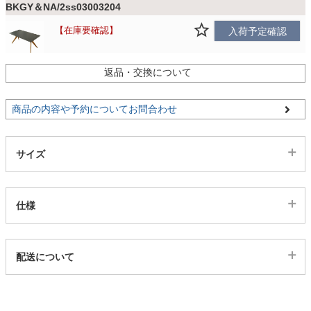
BKGY＆NA/2ss03003204
在庫要確認
入荷予定確認
家電・照明器具
返品・交換について
GY＆BK/2ss03003205
インテリア雑貨
残りわずか
カートに入れる
商品の内容や予約についてお問合わせ
ガーデン
GY＆WN/2ss03003206
サイズ
カートに入れる
タワー
仕様
GY＆NA/2ss03003207
在庫要確認
入荷予定確認
代表sku
配送について
2ss03003202
配送について
サイズ
幅180×奥行85×高さ71(cm)