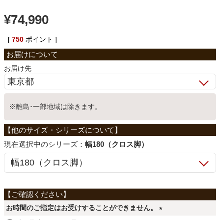
ベッド
¥
74,990
[
750
ポイント ]
収納家具
お届け先
学習机
※離島･一部地域は除きます。
ホームオフィス
シリーズ：
幅180（クロス脚）
こたつ
寝具
お時間のご指定はお受けすることができません。