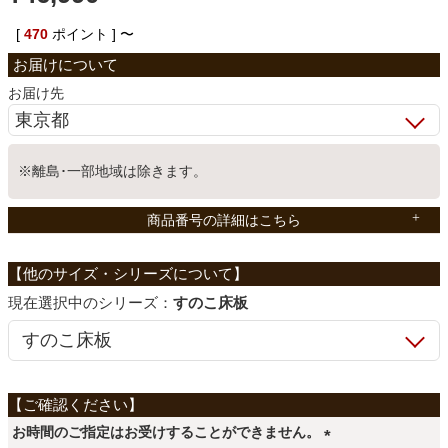
ベッド
[
470
ポイント ]
〜
お届け先
収納家具
※離島･一部地域は除きます。
学習机
商品番号の詳細はこちら
ホームオフィス
シリーズ：
すのこ床板
こたつ
寝具
お時間のご指定はお受けすることができません。