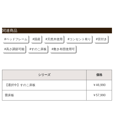
約38kg
不要家具のお引き取りに関して
約42kg
約46kg
原産国
関連商品
国産
ベッドフレーム
国産
天然木使用
コンセント有り
宮付き
高さ調節可能
すのこ床板
敷き布団使用可
シリーズ
価格
【選択中】
すのこ床板
￥46,990
畳床板
￥57,990