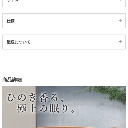
仕様
代表sku
配送について
281338
配送について
サイズ
幅102×奥行212×高さ71(cm)
幅122×奥行212×高さ71(cm)
幅141×奥行212×高さ71(cm)
商品詳細
カラー
1色
高さ調節幅
5cmごと
耐荷重(布団使用時)