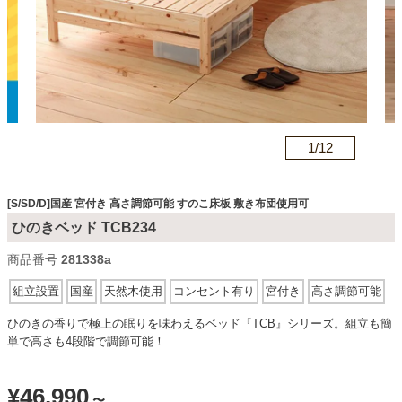
カテゴリから探す
ソファ
n
1/
12
テレビ台・リビング家具
[S/SD/D]国産 宮付き 高さ調節可能 すのこ床板 敷き布団使用可
ひのきベッド TCB234
ダイニングテーブル・セット
商品番号
281338a
組立設置
国産
天然木使用
コンセント有り
宮付き
高さ調節可能
椅子・チェア
すのこ床板
敷き布団使用可
ひのきの香りで極上の眠りを味わえるベッド『TCB』シリーズ。組立も簡
単で高さも4段階で調節可能！
食器棚・キッチン収納
¥
46,990
〜