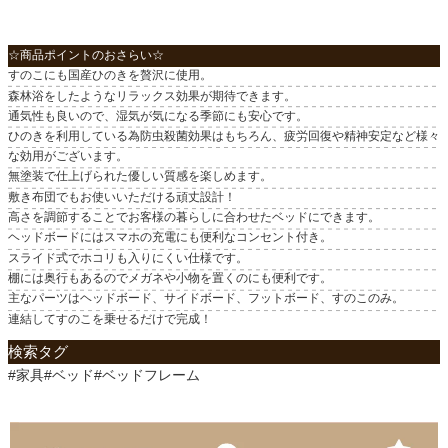
☆商品ポイントのおさらい☆
すのこにも国産ひのきを贅沢に使用。
森林浴をしたようなリラックス効果が期待できます。
通気性も良いので、湿気が気になる季節にも安心です。
ひのきを利用している為防虫殺菌効果はもちろん、疲労回復や精神安定など様々
な効用がございます。
無塗装で仕上げられた優しい質感を楽しめます。
敷き布団でもお使いいただける頑丈設計！
高さを調節することでお客様の暮らしに合わせたベッドにできます。
ヘッドボードにはスマホの充電にも便利なコンセント付き。
スライド式でホコリも入りにくい仕様です。
棚には奥行もあるのでメガネや小物を置くのにも便利です。
主なパーツはヘッドボード、サイドボード、フットボード、すのこのみ。
連結してすのこを乗せるだけで完成！
検索タグ
#家具#ベッド#ベッドフレーム