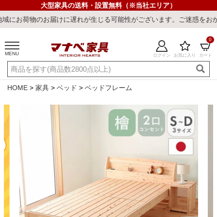
大型家具の送料・設置無料（※当社エリア）
お届けに遅れが生じる可能性がございます。ご迷惑をおかけしまして誠
0
MENU
ログイン
お気に入り
カート
ご利用ガイド
新規会員登録
店舗一覧
閲覧履歴
HOME
家具
ベッド
ベッドフレーム
よくある質問
キーワード・商品番号で探す
最短発送
冷感ラグ
冷感寝具
ワークデスク
ウィルトンラ