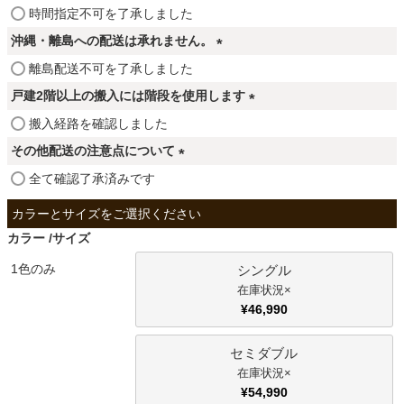
ファブリック
(
時間指定不可を了承しました
必
沖縄・離島への配送は承れません。
須
カーテン
(
離島配送不可を了承しました
)
必
戸建2階以上の搬入には階段を使用します
須
(
搬入経路を確認しました
)
ラグ
必
その他配送の注意点について
須
(
全て確認了承済みです
)
マット
必
須
カラー
サイズ
)
収納用品
1色のみ
シングル
×
¥
46,990
生活用品
セミダブル
×
キッチン用品
¥
54,990