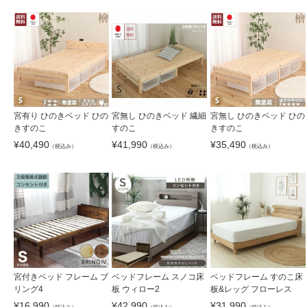
宮有り ひのきベッド ひの
宮無し ひのきベッド 繊細
宮無し ひのきベッド ひの
きすのこ
すのこ
きすのこ
¥
40,490
¥
41,990
¥
35,490
（税込み）
（税込み）
（税込み）
宮付きベッド フレーム ブ
ベッドフレーム スノコ床
ベッドフレーム すのこ床
リング4
板 ウィロー2
板&レッグ フローレス
¥
16,990
¥
42,990
¥
31,990