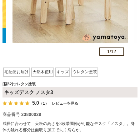
カテゴリから探す
ソファ
n
1/
12
テレビ台・リビング家具
宅配便お届け
天然木使用
キッズ
ウレタン塗装
ダイニングテーブル・セット
[幅62]ウレタン塗装
キッズデスク ノスタ3
5.0
（1）
レビューを見る
椅子・チェア
商品番号
23800029
成長に合わせて、天板の高さを3段階調節が可能なデスク「ノスタ」。身
食器棚・キッチン収納
体の触れる部分は面取り加工で丸く滑らか。