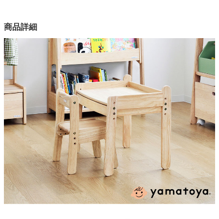
幅62×奥行41×高さ48.5(cm)
カラー
家電・照明器具
商品詳細
1色
素材
インテリア雑貨
ラバーウッド材
塗装
ガーデン
ウレタン樹脂塗装
対象年齢
タワー
1歳6か月から6歳頃（個人差あり）
耐荷重
デスク天板30Kg、引出1.5Kg
天板の高さ調整
38、41、44cmの3段階
梱包サイズ