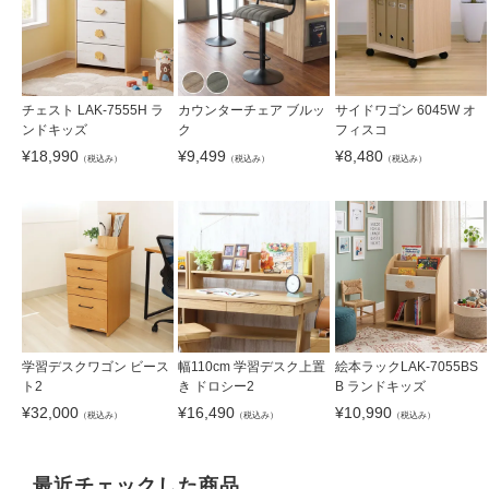
チェスト LAK-7555H ラ
カウンターチェア ブルッ
サイドワゴン 6045W オ
ンドキッズ
ク
フィスコ
¥
18,990
¥
9,499
¥
8,480
（税込み）
（税込み）
（税込み）
学習デスクワゴン ビース
幅110cm 学習デスク上置
絵本ラックLAK-7055BS
ト2
き ドロシー2
B ランドキッズ
¥
32,000
¥
16,490
¥
10,990
（税込み）
（税込み）
（税込み）
最近チェックした商品