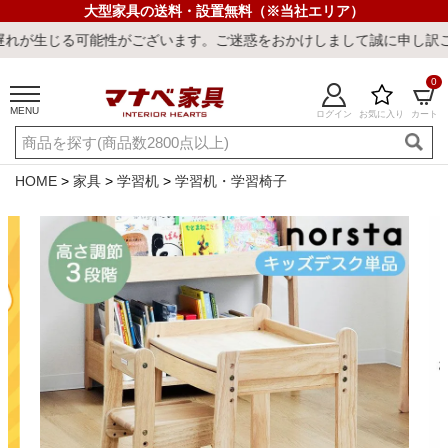
大型家具の送料・設置無料（※当社エリア）
能性がございます。ご迷惑をおかけしまして誠に申し訳ございません。
0
MENU
ログイン
お気に入り
カート
ご利用ガイド
新規会員登録
店舗一覧
閲覧履歴
HOME
家具
学習机
学習机・学習椅子
よくある質問
キーワード・商品番号で探す
最短発送
冷感ラグ
冷感寝具
ワークデスク
ウィルトンラ