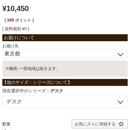
¥
10,450
ベッド
[
105
ポイント ]
送料個別
¥
0
収納家具
お届け先
学習机
※離島･一部地域は除きます。
ホームオフィス
こたつ
シリーズ：
デスク
寝具
お気に入りに登録する