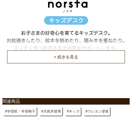
約62ｘ47ｘ14(cm)
梱包重量
約7.8kg
商品重量
約6.5kg
原産国
インドネシア
関連商品
学習机・学習椅子
天然木使用
キッズ
ウレタン塗装