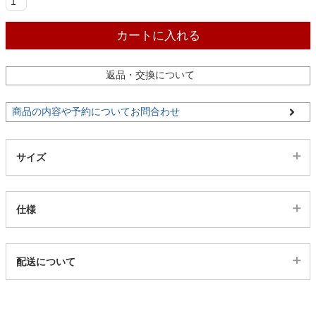
ファブリック
カートに入れる
カーテン
返品・交換について
ラグ
商品の内容や予約についてお問合わせ
マット
サイズ
収納用品
仕様
生活用品
代表sku
配送について
23800029
配送について
サイズ
キッチン用品