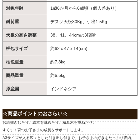
対象年齢
1歳6か月から6歳頃（個人差あり）
耐荷重
デスク天板30Kg、引出1.5Kg
天板の高さ調整
38、41、44cmの3段階
梱包サイズ
約62ｘ47ｘ14(cm)
梱包重量
約7.8kg
商品重量
約6.5kg
原産国
インドネシア
☆商品ポイントのおさらい☆
お絵描きしたり、絵本を眺めたり、積み木を重ねたり。
すくすく育つお子さまの成長をサポートします。
A3サイズが入る広々とした引き出し付きで、お子さまの好きをたっぷり収納。