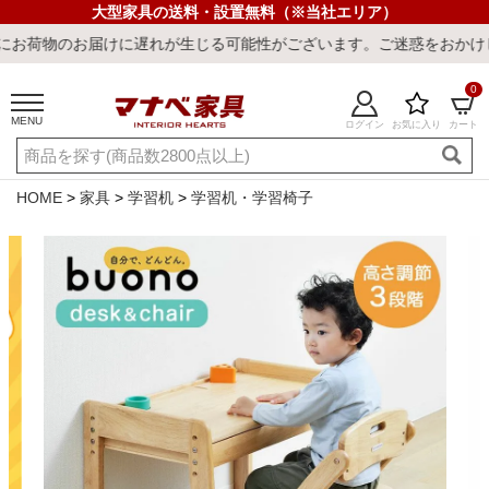
大型家具の送料・設置無料（※当社エリア）
届けに遅れが生じる可能性がございます。ご迷惑をおかけしまして誠に
0
MENU
ログイン
お気に入り
カート
ご利用ガイド
新規会員登録
店舗一覧
閲覧履歴
HOME
家具
学習机
学習机・学習椅子
よくある質問
キーワード・商品番号で探す
最短発送
冷感ラグ
冷感寝具
ワークデスク
ウィルトンラ