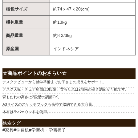
梱包サイズ
約74ｘ47ｘ20(cm)
梱包重量
約13kg
商品重量
約8.3/3kg
原産国
インドネシア
☆商品ポイントのおさらい☆
デスクデビューから就学準備までお子さまの成長をサポート。
デスク天板・チェア座面は3段階、背もたれは2段階の高さ調節が可能です。
背もたれの高さは2段階の調節OK。
A3サイズのスケッチブックも余裕で収納できる大容量。
木材はラバーウッドを使用。
検索タグ
#家具#学習机#学習机・学習椅子