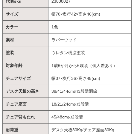
代表sku
23800027
サイズ
幅70×奥行42×高さ46(cm)
カラー
1色
素材
ラバーウッド
塗装
ウレタン樹脂塗装
対象年齢
1歳6か月から6歳頃（個人差あり）
チェアサイズ
幅37×奥行36×高さ45(cm)
デスク天板の高さ
38/41/44cmの3段階調節
チェア座面
18/21/24cmの3段階
チェア背もたれ
45/48cmの2段階
耐荷重
デスク天板30Kg/チェア座面30Kg