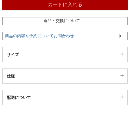
ファブリック
カートに入れる
返品・交換について
カーテン
商品の内容や予約についてお問合わせ
ラグ
サイズ
マット
仕様
収納用品
代表sku
配送について
23800027
生活用品
配送について
サイズ
幅70×奥行42×高さ46(cm)
キッチン用品