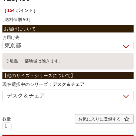
ベッド
[
154
ポイント ]
送料個別
¥
0
収納家具
お届け先
学習机
※離島･一部地域は除きます。
ホームオフィス
シリーズ：
デスク＆チェア
こたつ
寝具
お気に入りに登録する