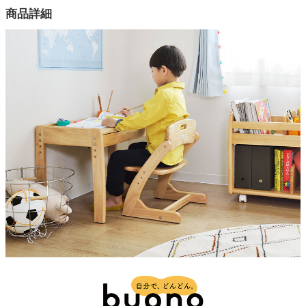
カラー
商品詳細
1色
家電・照明器具
素材
ラバーウッド
インテリア雑貨
塗装
ウレタン樹脂塗装
ガーデン
対象年齢
1歳6か月から6歳頃（個人差あり）
タワー
チェアサイズ
幅37×奥行36×高さ45(cm)
デスク天板の高さ
38/41/44cmの3段階調節
チェア座面
18/21/24cmの3段階