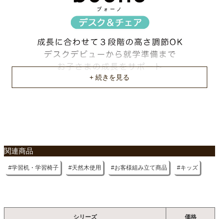
チェア背もたれ
45/48cmの2段階
耐荷重
デスク天板30Kg/チェア座面30Kg
梱包サイズ
約74ｘ47ｘ20(cm)
梱包重量
約13kg
商品重量
関連商品
約8.3/3kg
学習机・学習椅子
天然木使用
お客様組み立て商品
キッズ
原産国
インドネシア
シリーズ
価格