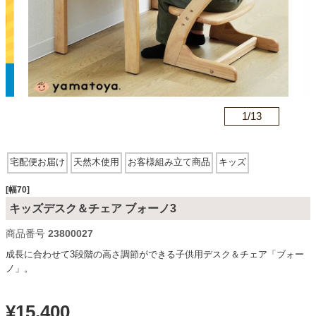
カテゴリから探す
ソファ
n
1/
13
テレビ台・リビング家具
宅配便お届け
天然木使用
お客様組み立て商品
キッズ
ダイニングテーブル・セット
[幅70]
キッズデスク＆チェア ブォーノ3
商品番号
23800027
椅子・チェア
成長に合わせて3段階の高さ調節ができる子供用デスク＆チェア「ブォー
ノ」。
食器棚・キッチン収納
¥
15,400