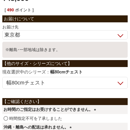
ベッド
[
490
ポイント ]
お届け先
収納家具
※離島･一部地域は除きます。
学習机
ホームオフィス
シリーズ：
幅80cmチェスト
こたつ
お時間のご指定はお受けすることができません。
寝具
(
時間指定不可を了承しました
必
沖縄・離島への配送は承れません。