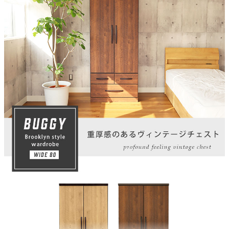
引出し
最下段スライドレール
梱包サイズ
約82ｘ61ｘ182(cm)
原産国
ベトナム