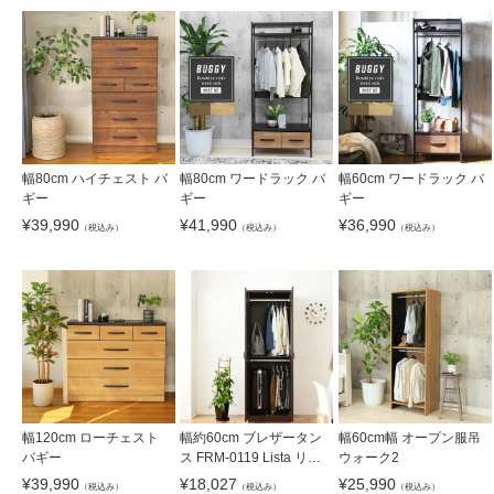
幅80cm ハイチェスト バ
幅80cm ワードラック バ
幅60cm ワードラック バ
ギー
ギー
ギー
¥
39,990
¥
41,990
¥
36,990
（税込み）
（税込み）
（税込み）
幅120cm ローチェスト
幅約60cm ブレザータン
幅60cm幅 オープン服吊
バギー
ス FRM-0119 Lista リス
ウォーク2
タ
¥
39,990
¥
18,027
¥
25,990
（税込み）
（税込み）
（税込み）