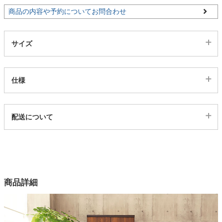
商品の内容や予約についてお問合わせ
家電・照明器具
サイズ
インテリア雑貨
仕様
ガーデン
代表sku
配送について
203942
タワー
配送について
サイズ
幅80×奥行59×高さ180(cm)
カラー
商品詳細
2色
素材
MDF、強化シート