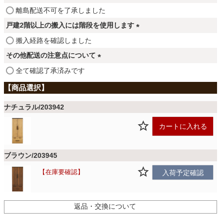
ファブリック
須
(
離島配送不可を了承しました
)
必
戸建2階以上の搬入には階段を使用します
須
カーテン
(
搬入経路を確認しました
)
必
その他配送の注意点について
須
(
全て確認了承済みです
ラグ
)
必
須
)
マット
ナチュラル/203942
カートに入れる
収納用品
ブラウン/203945
在庫要確認
入荷予定確認
生活用品
返品・交換について
キッチン用品