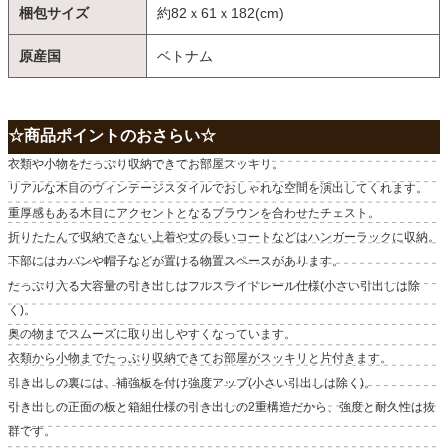
梱包サイズ
約82ｘ61ｘ182(cm)
原産国
ベトナム
☆商品ポイントのおさらい☆
衣類や小物をたっぷり収納できてお部屋スッキリ。
リアルな木目のヴィンテージスタイルでおしゃれな空間を演出してくれます。
重厚感もある木目にアクセントとなるブラウンを合わせたチェスト。
折りたたんで収納できない上着や丈の長いコートなどはハンガーラックに収納。
下部にはカバンや帽子などが置ける物置スペースがあります。
たっぷり入る大容量の引き出しはフルスライドレール仕様(小さい引出しは除
く)。
奥の物までスムーズに取り出しやすくなっています。
衣類から小物までたっぷり収納できてお部屋がスッキリと片付きます。
引き出しの裏には、補強板を付け強度アップ(小さい引出しは除く)。
引き出しの正面の板と箱組仕様の引き出しの2重構造だから、強度と耐久性は抜
群です。