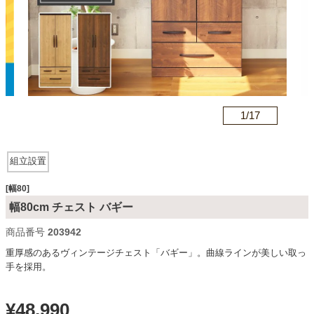
カテゴリから探す
ソファ
n
1/
17
テレビ台・リビング家具
組立設置
ダイニングテーブル・セット
[幅80]
幅80cm チェスト バギー
商品番号
203942
椅子・チェア
重厚感のあるヴィンテージチェスト「バギー」。曲線ラインが美しい取っ
手を採用。
食器棚・キッチン収納
¥
48,990