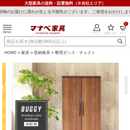
大型家具の送料・設置無料（※当社エリア）
が生じる可能性がございます。ご迷惑をおかけしまして誠に申し訳ござ
0
MENU
ログイン
お気に入り
カート
ご利用ガイド
新規会員登録
店舗一覧
閲覧履歴
HOME
家具
収納家具
整理ダンス・チェスト
よくある質問
キーワード・商品番号で探す
最短発送
冷感ラグ
冷感寝具
ワークデスク
ウィルトンラ