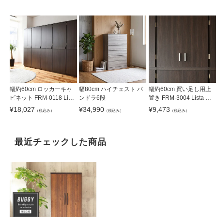
幅約60cm ロッカーキャ
幅80cm ハイチェスト パ
幅約60cm 買い足し用上
ビネット FRM-0118 Lista
ンドラ6段
置き FRM-3004 Lista リ
リスタ
スタ
¥
18,027
¥
34,990
¥
9,473
（税込み）
（税込み）
（税込み）
最近チェックした商品