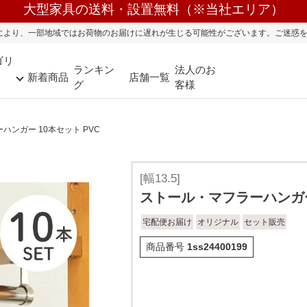
大型家具の送料・設置無料（※当社エリア）
のお届けに遅れが生じる可能性がございます。ご迷惑をおかけしまして誠に申し訳
ゴリ
ランキン
法人のお
新着商品
店舗一覧
グ
客様
ハンガー 10本セット PVC
[幅13.5]
ストール・マフラーハンガー 
宅配便お届け
オリジナル
セット販売
商品番号
1ss24400199