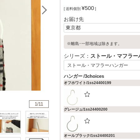
¥
500
送料個別
お届け先
※離島･一部地域は除きます。
シリーズ：
ストール・マフラー
ハンガー
3choices
オフホワイト/1ss24400199
1/
11
グレージュ/1ss24400200
オールブラック/1ss24400201