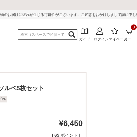
性がございます。ご迷惑をおかけしまして誠に申し訳ございません。
0
ガイド
ログイン
マイページ
カート
 ソルベ5枚セット
00％
¥
6,450
[
65
ポイント ]