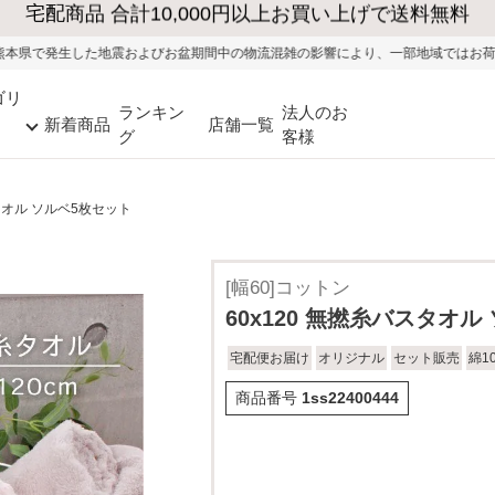
大型家具の送料・設置無料（※当社エリア）
期間中の物流混雑の影響により、一部地域ではお荷物のお届けに遅れが生じる可能
ゴリ
ランキン
法人のお
新着商品
店舗一覧
グ
客様
スタオル ソルベ5枚セット
[幅60]コットン
60x120 無撚糸バスタオル
宅配便お届け
オリジナル
セット販売
綿1
商品番号
1ss22400444