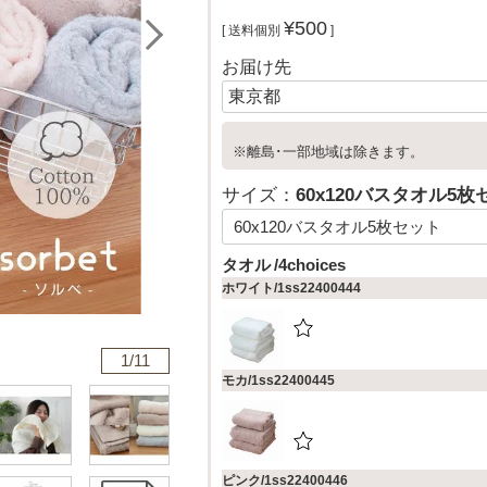
¥
500
送料個別
お届け先
※離島･一部地域は除きます。
サイズ：
60x120バスタオル5枚
タオル
4choices
ホワイト/1ss22400444
1/
11
モカ/1ss22400445
ピンク/1ss22400446