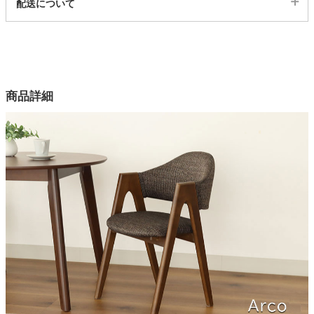
配送について
1ss03102779
配送について
家電・照明器具
サイズ
幅47.5×奥行55.5×高さ75.5×座面高44.5(cm)
インテリア雑貨
カラー
商品詳細
2色
ガーデン
背もたれ内部構造
ウレタン
座面内部構造
タワー
ウレタン
脚
ラバーウッド無垢材
張地
ポリエステル