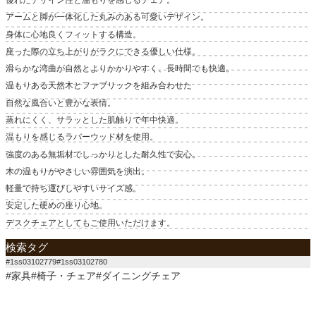
アームと脚が一体化した丸みのある可愛いデザイン。
身体に心地良くフィットする構造。
座った際の立ち上がりがラクにできる優しい仕様。
滑らかな湾曲が自然とよりかかりやすく、長時間でも快適。
温もりある天然木とファブリックを組み合わせた
自然な風合いと豊かな表情。
蒸れにくく、サラッとした肌触りで年中快適。
温もりを感じるラバーウッド材を使用。
強度のある無垢材でしっかりとした耐久性で安心。
木の温もりがやさしい雰囲気を演出。
軽量で持ち運びしやすいサイズ感。
安定した硬めの座り心地。
デスクチェアとしてもご使用いただけます。
検索タグ
#1ss03102779#1ss03102780
#家具#椅子・チェア#ダイニングチェア