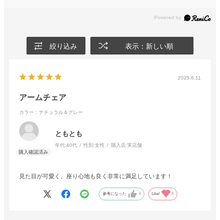
絞り込み
表示：新しい順
2025.6.11
アームチェア
カラー：ナチュラル＆グレー
ともとも
年代:
40代
性別:
女性
購入店:
実店舗
見た目が可愛く、座り心地も良く非常に満足しています！
参考になった
0
Like!
0