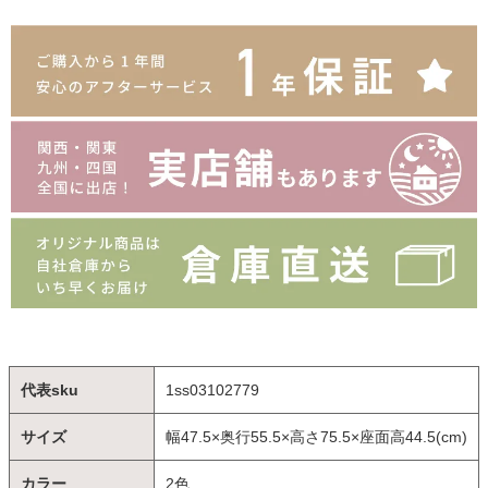
代表sku
1ss03102779
サイズ
幅47.5×奥行55.5×高さ75.5×座面高44.5(cm)
カラー
2色