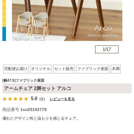
カテゴリから探す
ソファ
n
1/
17
テレビ台・リビング家具
宅配便お届け
オリジナル
セット販売
ファブリック座面
木脚
ダイニングテーブル・セット
[幅47.5]ファブリック座面
アームチェア 2脚セット アルコ
5.0
（1）
レビューを見る
椅子・チェア
商品番号
1ss03102779
優れたデザイン性と温もりを感じるチェア。
食器棚・キッチン収納