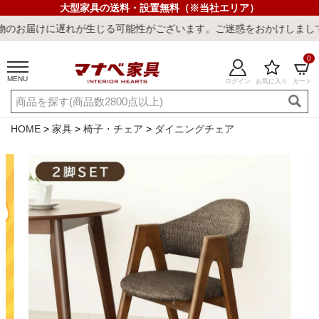
大型家具の送料・設置無料（※当社エリア）
遅れが生じる可能性がございます。ご迷惑をおかけしまして誠に申し訳
0
MENU
ログイン
お気に入り
カート
ご利用ガイド
新規会員登録
店舗一覧
閲覧履歴
HOME
家具
椅子・チェア
ダイニングチェア
よくある質問
キーワード・商品番号で探す
最短発送
冷感ラグ
冷感寝具
ワークデスク
ウィルトンラ