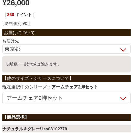
¥
26,000
ベッド
[
260
ポイント ]
送料個別
¥
0
収納家具
お届け先
学習机
※離島･一部地域は除きます。
ホームオフィス
シリーズ：
アームチェア2脚セット
こたつ
寝具
ナチュラル＆グレー/1ss03102779