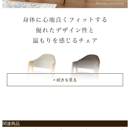
梱包サイズ
約58ｘ63ｘ104(cm)
梱包重量
約16kg
商品重量
約7/7kg
原産国
ベトナム
関連商品