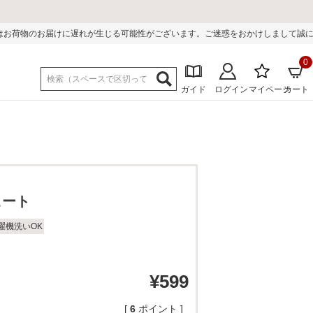
る可能性がございます。ご迷惑をおかけしまして誠に申し訳ございません。
0
ガイド
ログイン
マイページ
カート
ヒート
濯機洗いOK
¥
599
[
6
ポイント ]