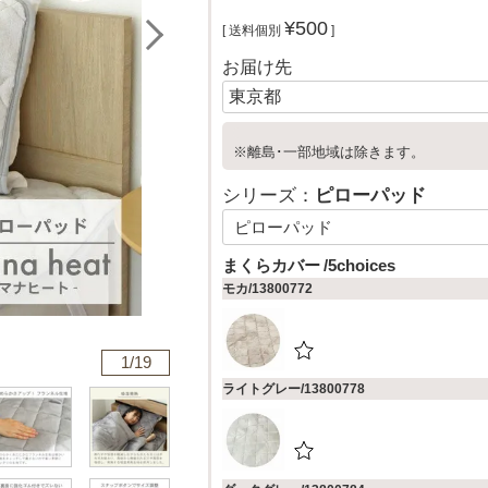
¥
500
送料個別
お届け先
※離島･一部地域は除きます。
シリーズ：
ピローパッド
まくらカバー
5choices
モカ/13800772
1/
19
ライトグレー/13800778