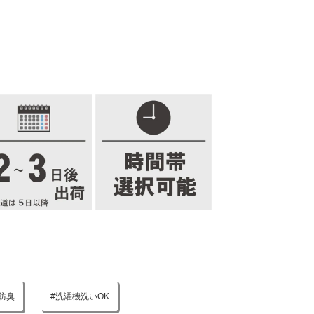
防臭
洗濯機洗いOK