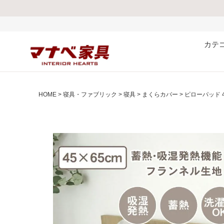
熊本県で発生した地震およ
カテ
HOME
寝具・ファブリック
寝具
まくらカバー
ピローパッド 4