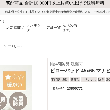
びお盆期間中の物流混雑の影響により、一部地域ではお荷物のお届けに遅れが生じ
ゴリ
ランキン
法人のお
新着商品
店舗一覧
グ
客様
5x65 マナヒート
[幅45]防臭 洗濯可
ピローパッド 45x65 マナ
宅配便お届け
新商品
オリジナル
防臭
洗
商品番号
13800772