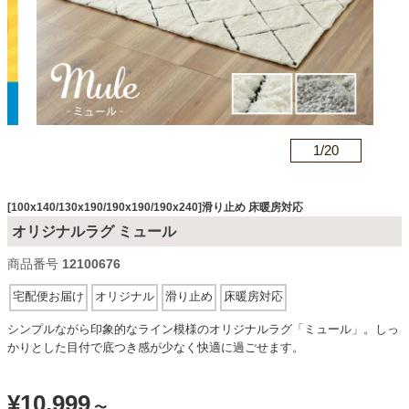
カテゴリから探す
ソファ
n
1/
20
テレビ台・リビング家具
[100x140/130x190/190x190/190x240]滑り止め 床暖房対応
オリジナルラグ ミュール
ダイニングテーブル・セット
商品番号
12100676
宅配便お届け
オリジナル
滑り止め
床暖房対応
椅子・チェア
シンプルながら印象的なライン模様のオリジナルラグ「ミュール」。しっ
かりとした目付で底つき感が少なく快適に過ごせます。
食器棚・キッチン収納
¥
10,999
〜