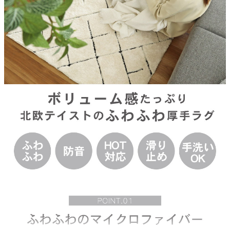
組成
ポリエステル100％
目付
2000g/m2
裏面
滑り止め付き不織布
パイル長
2.8mm、0.9mm
お手入れ方法
手洗い
原産国
中国