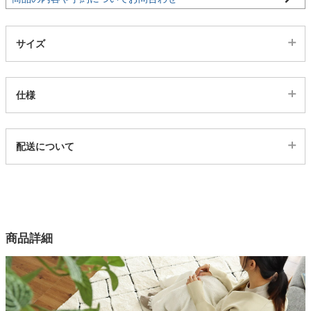
サイズ
仕様
代表sku
配送について
12100676
配送について
サイズ
幅130×奥行190(cm)
幅190×奥行190(cm)
幅190×奥行240(cm)
商品詳細
幅100×奥行140(cm)
カラー
2色