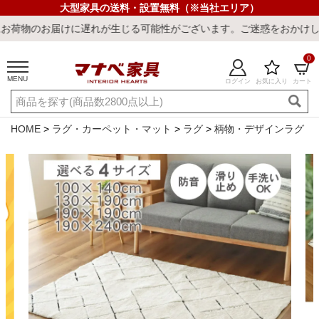
大型家具の送料・設置無料（※当社エリア）
けに遅れが生じる可能性がございます。ご迷惑をおかけしまして誠に申
0
MENU
ログイン
お気に入り
カート
ご利用ガイド
新規会員登録
店舗一覧
閲覧履歴
HOME
ラグ・カーペット・マット
ラグ
柄物・デザインラグ
よくある質問
キーワード・商品番号で探す
最短発送
冷感ラグ
冷感寝具
ワークデスク
ウィルトンラ