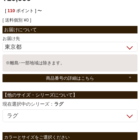
ベッド
[
110
ポイント ]
〜
送料個別
¥
0
収納家具
お届け先
学習机
※離島･一部地域は除きます。
ホームオフィス
商品番号の詳細はこちら
こたつ
シリーズ：
ラグ
寝具