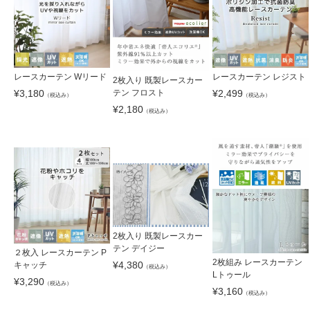
レースカーテン Wリード
レースカーテン レジスト
2枚入り 既製レースカー
¥
3,180
¥
2,499
テン フロスト
（税込み）
（税込み）
¥
2,180
（税込み）
2枚入り 既製レースカー
テン デイジー
２枚入 レースカーテン P
2枚組み レースカーテン
¥
4,380
キャッチ
（税込み）
Lトゥール
¥
3,290
（税込み）
¥
3,160
（税込み）