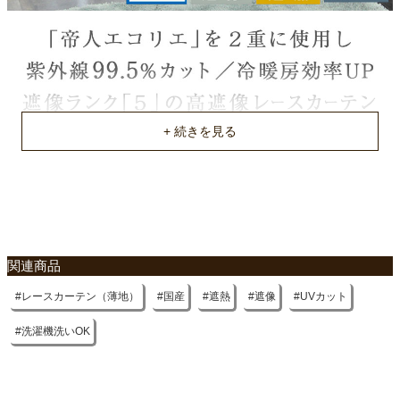
タテリピート
なし
ヨコリピート
なし
洗濯表示
ウォッシャブル（洗濯ネット）
入り数
2枚
機能
関連商品
遮像、遮熱、UVカット
レースカーテン（薄地）
国産
遮熱
遮像
UVカット
原産国
国産
洗濯機洗いOK