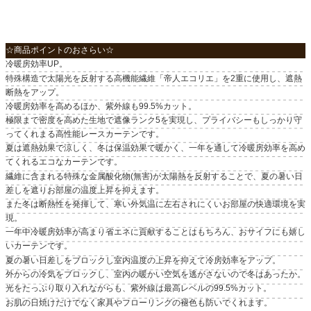
☆商品ポイントのおさらい☆
冷暖房効率UP。
特殊構造で太陽光を反射する高機能繊維「帝人エコリエ」を2重に使用し、遮熱
断熱をアップ。
冷暖房効率を高めるほか、紫外線も99.5%カット。
極限まで密度を高めた生地で遮像ランク5を実現し、プライバシーもしっかり守
ってくれまる高性能レースカーテンです。
夏は遮熱効果で涼しく、冬は保温効果で暖かく、一年を通して冷暖房効率を高め
てくれるエコなカーテンです。
繊維に含まれる特殊な金属酸化物(無害)が太陽熱を反射することで、夏の暑い日
差しを遮りお部屋の温度上昇を抑えます。
また冬は断熱性を発揮して、寒い外気温に左右されにくいお部屋の快適環境を実
現。
一年中冷暖房効率が高まり省エネに貢献することはもちろん、おサイフにも嬉し
いカーテンです。
夏の暑い日差しをブロックし室内温度の上昇を抑えて冷房効率をアップ。
外からの冷気をブロックし、室内の暖かい空気を逃がさないので冬はあったか。
光をたっぷり取り入れながらも、紫外線は最高レベルの99.5%カット。
お肌の日焼けだけでなく家具やフローリングの褪色も防いでくれます。