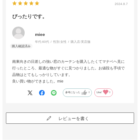
2024.8.7
ぴったりです。
miee
年代:
60代
性別:
女性
購入店:
実店舗
南東向きの日差しの強い窓のカーテンを購入したくてマナベヘ見に
行ったところ、最適な物がすぐに見つかりました。お値段も手頃で
品物はとてもしっかりしています。
良い買い物ができました。mie
参考になった
0
Like!
0
レビューを書く