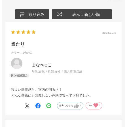
絞り込み
表示：新しい順
2025.10.4
当たり
カラー：1色のみ
まなべっこ
年代:
20代
性別:
女性
購入店:
実店舗
程よい肉厚感と、室内の明るさ！
どんな壁紙にも邪魔しない色柄で買って正解でした。
参考になった
0
Like!
0