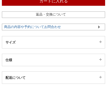
カートに入れる
家電・照明器具
返品・交換について
商品の内容や予約についてお問合わせ
インテリア雑貨
サイズ
ガーデン
仕様
タワー
代表sku
配送について
11213115
配送について
サイズ
幅100×高さ108(cm)
幅100×高さ133(cm)
幅100×高さ176(cm)