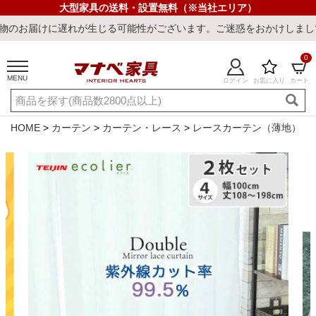
大型家具の送料・設置無料（※当社エリア）
遅れが生じる可能性がございます。ご迷惑をおかけしまして誠に申し訳
0
MENU
ログイン
お気に入り
カート
ご利用ガイド
新規会員登録
店舗一覧
閲覧履歴
HOME
カーテン
カーテン・レース
レースカーテン（薄地）
よくある質問
キーワード・商品番号で探す
最短発送
冷感ラグ
冷感寝具
ワークデスク
ウィルトンラ