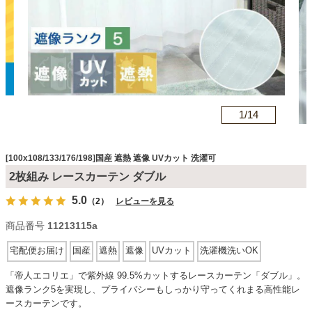
カテゴリから探す
ソファ
n
1/
14
テレビ台・リビング家具
[100x108/133/176/198]国産 遮熱 遮像 UVカット 洗濯可
2枚組み レースカーテン ダブル
ダイニングテーブル・セット
5.0
（2）
レビューを見る
商品番号
11213115a
椅子・チェア
宅配便お届け
国産
遮熱
遮像
UVカット
洗濯機洗いOK
「帝人エコリエ」で紫外線 99.5%カットするレースカーテン「ダブル」。
食器棚・キッチン収納
遮像ランク5を実現し、プライバシーもしっかり守ってくれまる高性能レ
ースカーテンです。