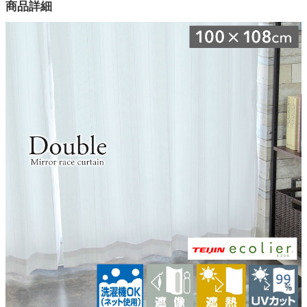
商品詳細
幅100×高さ198(cm)
カラー
1色
素材
ポリエステル100％（テイジン エコリエ ダブル挿入）
ヒダ倍率
1.5倍ヒダ
山仕様
2ツ山
フック仕様
アジャスターフック
フック形態
Aフック