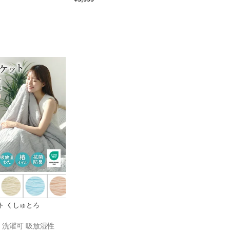
ト くしゅとろ
]防臭 洗濯可 吸放湿性