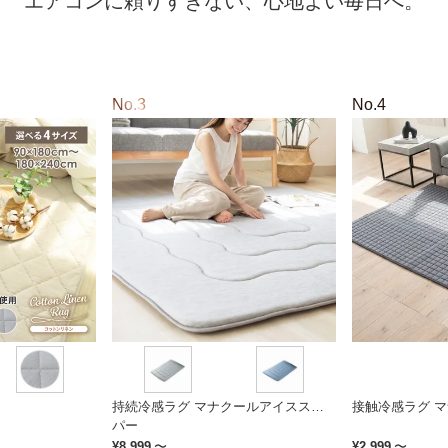
エアコンに頼りすぎない、心地よい毎日へ。
持続冷感ラグ マナクールアイススー
接触冷感ラグ 
パー
¥
8,999
〜
¥
2,999
〜