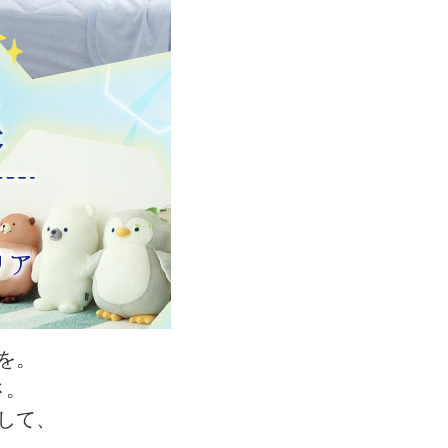
を。
さ。
して、