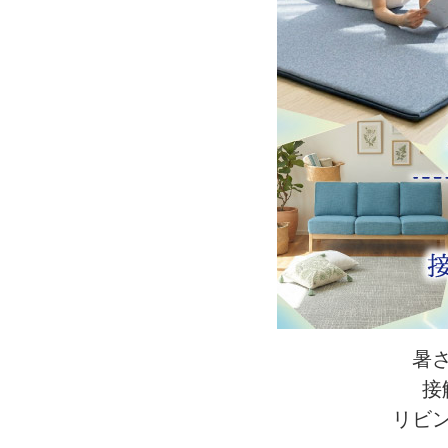
暑
接
リビ