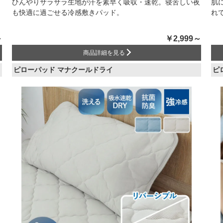
ひんやりサラサラ生地が汗を素早く吸収・速乾。寝苦しい夜
肌
も快適に過ごせる冷感敷きパッド。
れ
～
￥2,999～
商品詳細を見る
ピローパッド マナクールドライ
ピ