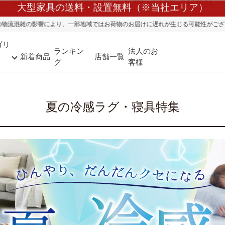
大型家具の送料・設置無料（※当社エリア）
物のお届けに遅れが生じる可能性がございます。ご迷惑をおかけしまして誠に申し訳
ゴリ
ランキン
法人のお
新着商品
店舗一覧
グ
客様
夏の冷感ラグ・寝具特集