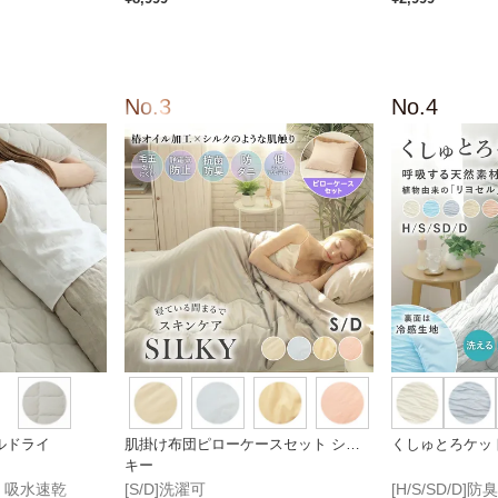
ルドライ
肌掛け布団ピローケースセット シル
くしゅとろケッ
キー
濯可 吸水速乾
[S/D]洗濯可
[H/S/SD/D