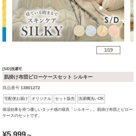
カテゴリから探す
ソファ
n
1/
19
テレビ台・リビング家具
[S/D]洗濯可
肌掛け布団ピローケースセット シルキー
ダイニングテーブル・セット
商品番号
13801272
宅配便お届け
オリジナル
セット販売
洗濯機洗いOK
椅子・チェア
保湿効果を持つ優しいタッチ感の寝具「シルキー」。肌掛け布団とピロー
ケースのセットです。
食器棚・キッチン収納
¥
5,999
〜