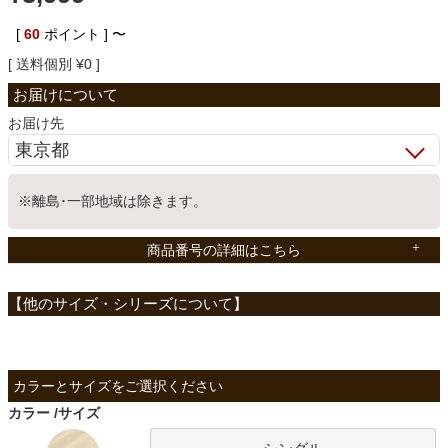
ベッド
[
60
ポイント ]
〜
送料個別
¥
0
収納家具
お届け先
学習机
※離島･一部地域は除きます。
ホームオフィス
商品番号の詳細はこちら
こたつ
寝具
カラー
サイズ