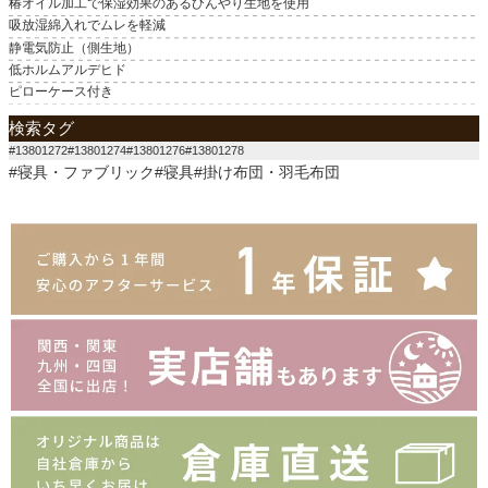
椿オイル加工で保湿効果のあるひんやり生地を使用
吸放湿綿入れでムレを軽減
静電気防止（側生地）
低ホルムアルデヒド
ピローケース付き
検索タグ
#13801272#13801274#13801276#13801278
#寝具・ファブリック#寝具#掛け布団・羽毛布団