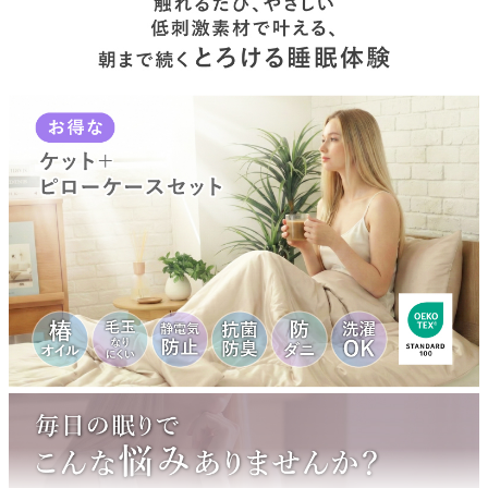
裏生地
ナイロン80％ポリウレタン20％
中材
ポリエステル100%
お手入れ方法
洗濯機OK(ネット使用)
原産国
中国