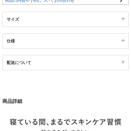
商品の内容や予約についてお問合わせ
サイズ
仕様
代表sku
配送について
13801272
配送について
サイズ
幅140×奥行190(cm)
幅180×奥行190(cm)
商品詳細
カラー
4色
表生地
ナイロン80％ポリウレタン20％