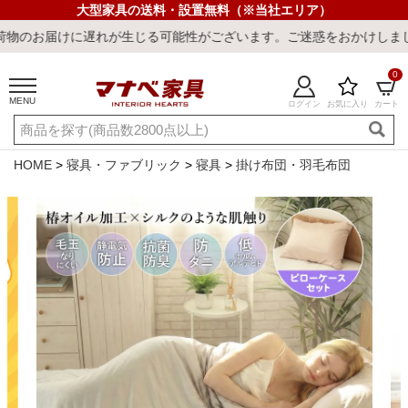
大型家具の送料・設置無料（※当社エリア）
に遅れが生じる可能性がございます。ご迷惑をおかけしまして誠に申し
0
MENU
ログイン
お気に入り
カート
ご利用ガイド
新規会員登録
店舗一覧
閲覧履歴
HOME
寝具・ファブリック
寝具
掛け布団・羽毛布団
よくある質問
キーワード・商品番号で探す
最短発送
冷感ラグ
冷感寝具
ワークデスク
ウィルトンラ