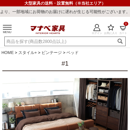
大型家具の送料・設置無料（※当社エリア）
、一部地域にお荷物のお届けに遅れが生じる可能性がございます。ご迷
0
MENU
ログイン
お気に入り
カート
ご利用ガイド
新規会員登録
店舗一覧
閲覧履歴
HOME
スタイル+
ビンテージ
ベッド
よくある質問
#1
キーワード・商品番号で探す
最短発送
冷感ラグ
冷感寝具
ワークデスク
ウィルトンラ