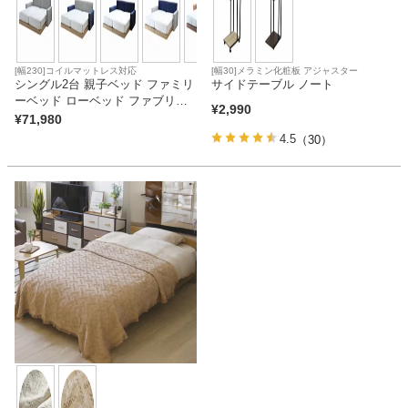
ベッド
[幅230]コイルマットレス対応
[幅30]メラミン化粧板 アジャスター
シングル2台 親子ベッド ファミリ
サイドテーブル ノート
収納家具
ーベッド ローベッド ファブリッ
¥
2,990
ク キングサイズ コンセント付き
¥
71,980
布床板 アドリア (シングル×2 サイ
4.5
（30）
ドヘッド×2)
学習机
ホームオフィス
こたつ
寝具