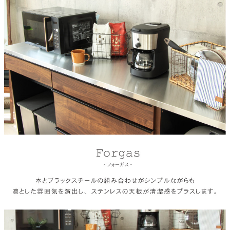
MDF、強化紙
天板仕様
ステンレス
下台仕様（60cmオープンダスト）
ゴミ箱スペース、可動棚1枚、モイス、フルオープンスライドレ
ール
下台仕様（80cm3杯引出）
3杯引出、フルオープンスライドレール
下台仕様（40cmオープン）
スライド棚、コンセント、フルオープンスライドレール
天板サイズ
幅180×奥行48×高さ3(cm)
下台サイズ（60cmオープンダスト）
幅60×奥行48×高さ92(cm)