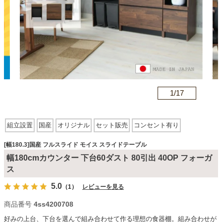
カテゴリから探す
ソファ
1/
17
n
テレビ台・リビング家具
組立設置
国産
オリジナル
セット販売
コンセント有り
ダイニングテーブル・セット
フルスライド
モイス
スライドテーブル
[幅180.3]国産 フルスライド モイス スライドテーブル
幅180cmカウンター 下台60ダスト 80引出 40OP フォーガ
椅子・チェア
ス
5.0
（1）
レビューを見る
食器棚・キッチン収納
商品番号
4ss4200708
好みの上台、下台を選んで組み合わせて作る理想の食器棚。組み合わせが