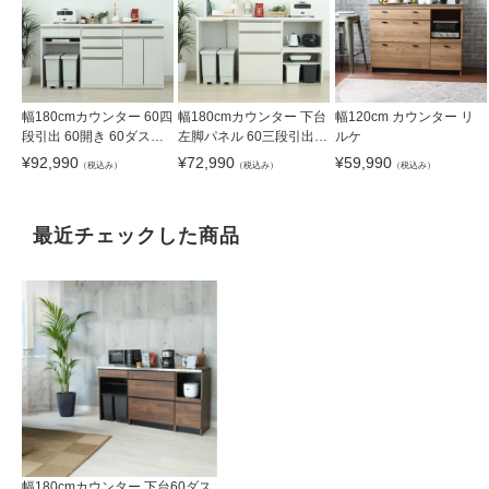
幅180cmカウンター 60四
幅180cmカウンター 下台
幅120cm カウンター リ
段引出 60開き 60ダスト
左脚パネル 60三段引出 6
ルケ
ネオ
0可動オープン ネオ
¥
92,990
¥
72,990
¥
59,990
（税込み）
（税込み）
（税込み）
最近チェックした商品
幅180cmカウンター 下台60ダス