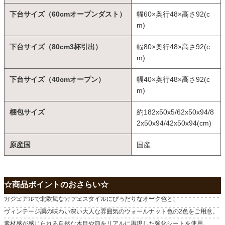
下台サイズ（60cmオープンダスト）
幅60×奥行48×高さ92(c
m)
下台サイズ（80cm3杯引出）
幅80×奥行48×高さ92(c
m)
下台サイズ（40cmオープン）
幅40×奥行48×高さ92(c
m)
梱包サイズ
約182x50x5/62x50x94/8
2x50x94/42x50x94(cm)
原産国
国産
☆商品ポイントのおさらい☆
カジュアルで北欧風なカフェスタイルにぴったりなオーク色と、
ヴィンテージ調の味わい深い大人な雰囲気のウォールナット色の2色をご用意。
素材感が感じられる自然な木目や節をリアルに再現した強化シートを使用。