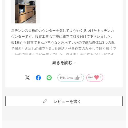
ステンレス天板のカウンターを探してようやく見つけたキッチンカ
ウンターです。設置工事も丁寧に組立て取り付けて下さいました。
板1枚から組立てるんだろうなと思っていたので商品自体は3つの塊
で届き引き出しの組立と3つを連結させる作業のみをして頂く感じで
したので完成もスピーディでした。引き出しを組立るのは大変です
し、大型ですから持ってきて下さって組立て設置と併せてして頂け
続きを読む
るのは本当に助かります。思えば組立設置込でこの価格だととても
良心的に思います。商品もおしゃれですしものもスッキリと片付い
参考になった
0
Like!
0
て満足しています。
レビューを書く