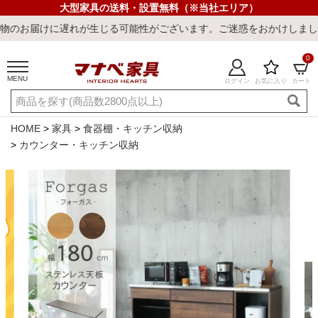
大型家具の送料・設置無料（※当社エリア）
じる可能性がございます。ご迷惑をおかけしまして誠に申し訳ございま
0
MENU
ログイン
お気に入り
カート
ご利用ガイド
新規会員登録
店舗一覧
閲覧履歴
HOME
家具
食器棚・キッチン収納
カウンター・キッチン収納
よくある質問
キーワード・商品番号で探す
最短発送
冷感ラグ
冷感寝具
ワークデスク
ウィルトンラ