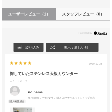
ユーザーレビュー
（1）
スタッフレビュー
（0）
絞り込み
表示：新しい順
2025.12.23
探していたステンレス天板カウンター
カラー：オーク
no name
年代:
50代
性別:
女性
購入店:
マナベネットショップ本店