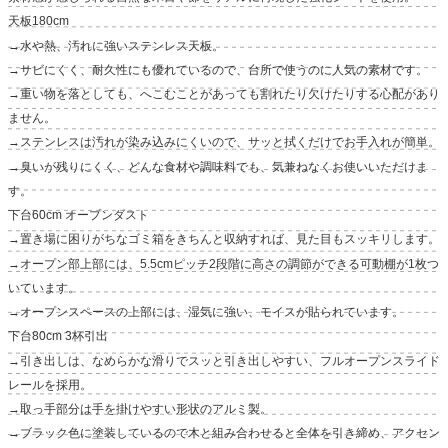
天板180cm
→水や熱、汚れに強いステンレス天板。
→サビにくく、耐久性にも優れているので、台所で使うのに人気の素材です。
→重い物を落としても、へこむことがあっても割れたり欠けたりする心配があり
ません。
→ステンレスは汚れが染み込みにくいので、サッと拭くだけでお手入れが簡単。
→臭いが残りにくく、どんな食材や調味料でも、気兼ねなくお使いいただけま
す。
下台60cm オープンダスト
→置き場に困りがちなゴミ箱をきちんと収納すれば、見た目もスッキリします。
→オープン部上部には、5.5cmピッチ2段階に高さの調節ができる可動棚が1枚つ
いています。
→オープンスペースの上部には、湿気に強い、モイスが貼られています。
下台80cm 3杯引出
→引き出しは、なめらかな滑りでスッと引き出しやすい、フルオープンスライド
レールを採用。
→取っ手部分は手を掛けやすい形状のアルミ製。
→ブラック色に塗装しているので木と組み合わせると全体を引き締め、アクセン