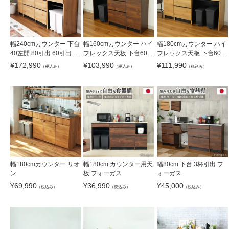
幅240cmカウンター 下台
幅160cmカウンター ハイ
幅180cmカウンター ハイ
40左開 80引出 60引出 60
フレックス天板 下台60ダ
フレックス天板 下台60開
ダスト フォーガス
スト 60引出 40右開 フォ
戸 60引出 80ダスト フォ
¥
172,990
¥
103,990
¥
111,990
（税込み）
（税込み）
（税込み）
ーガス
ーガス
幅180cmカウンター リオ
幅180cm カウンター用天
幅80cm 下台 3杯引出 フ
ン
板 フォーガス
ォーガス
¥
69,990
¥
36,990
¥
45,000
（税込み）
（税込み）
（税込み）