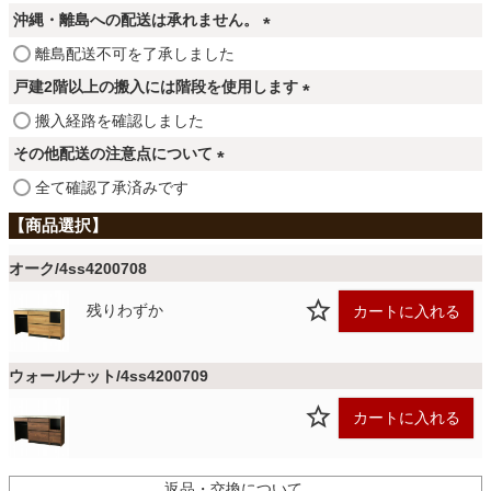
ファブリック
必
沖縄・離島への配送は承れません。
須
(
離島配送不可を了承しました
)
必
カーテン
戸建2階以上の搬入には階段を使用します
須
(
搬入経路を確認しました
)
必
その他配送の注意点について
ラグ
須
(
全て確認了承済みです
)
必
マット
須
)
オーク/4ss4200708
残りわずか
カートに入れる
収納用品
ウォールナット/4ss4200709
生活用品
カートに入れる
キッチン用品
返品・交換について