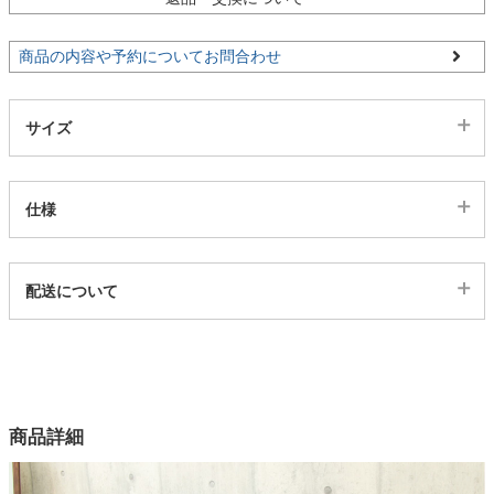
家電・照明器具
商品の内容や予約についてお問合わせ
サイズ
インテリア雑貨
ガーデン
仕様
代表sku
タワー
配送について
4ss4200708
配送について
サイズ
幅180.3×奥行48×高さ95.5(cm)
カラー
商品詳細
2色
材質