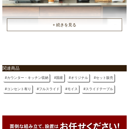
下台サイズ（80cm3杯引出）
幅80×奥行48×高さ92(cm)
下台サイズ（40cmオープン）
幅40×奥行48×高さ92(cm)
不要家具のお引き取りに関して
梱包サイズ
約182x50x5/62x50x94/82x50x94/42x50x94(cm)
原産国
関連商品
国産
カウンター・キッチン収納
国産
オリジナル
セット販売
コンセント有り
フルスライド
モイス
スライドテーブル