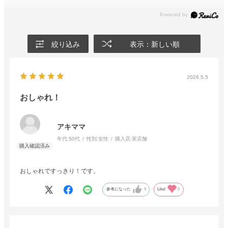
絞り込み
表示：新しい順
2026.5.5
おしゃれ！
アキママ
年代:
50代
性別:
女性
購入店:
実店舗
おしゃれですっきり！です。
参考になった
0
Like!
0