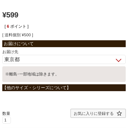
ベッド
¥
599
[
6
ポイント ]
収納家具
送料個別
¥
500
学習机
お届け先
ホームオフィス
※離島･一部地域は除きます。
こたつ
寝具
お気に入りに登録する