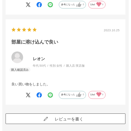
参考になった
0
Like!
0
2023.10.25
部屋に溶け込んで良い
レオン
年代:
50代
性別:
女性
購入店:
実店舗
良い買い物をしました。
参考になった
0
Like!
0
レビューを書く