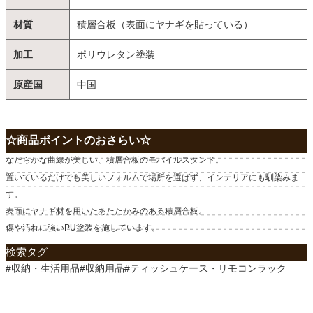
材質
積層合板（表面にヤナギを貼っている）
加工
ポリウレタン塗装
原産国
中国
☆商品ポイントのおさらい☆
なだらかな曲線が美しい、積層合板のモバイルスタンド。
置いているだけでも美しいフォルムで場所を選ばず、インテリアにも馴染みま
す。
表面にヤナギ材を用いたあたたかみのある積層合板。
傷や汚れに強いPU塗装を施しています。
検索タグ
#収納・生活用品#収納用品#ティッシュケース・リモコンラック