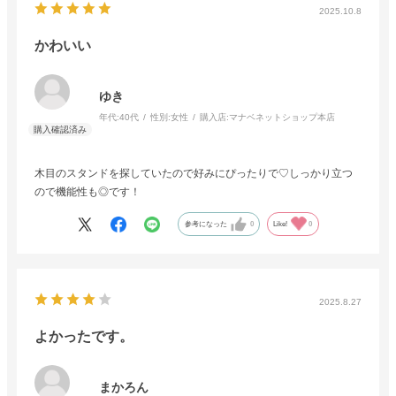
2025.10.8
かわいい
ゆき
年代:
40代
性別:
女性
購入店:
マナベネットショップ本店
木目のスタンドを探していたので好みにぴったりで♡しっかり立つ
ので機能性も◎です！
参考になった
0
Like!
0
2025.8.27
よかったです。
まかろん