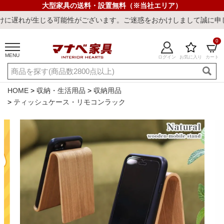
大型家具の送料・設置無料（※当社エリア）
る可能性がございます。ご迷惑をおかけしまして誠に申し訳ございませ
0
MENU
ログイン
お気に入り
カート
ご利用ガイド
新規会員登録
店舗一覧
閲覧履歴
HOME
収納・生活用品
収納用品
ティッシュケース・リモコンラック
よくある質問
キーワード・商品番号で探す
最短発送
冷感ラグ
冷感寝具
ワークデスク
ウィルトンラ