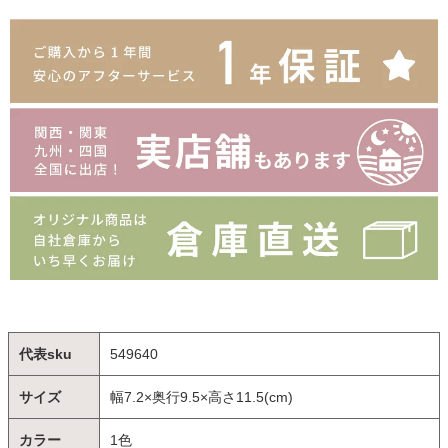
代表sku
549640
サイズ
幅7.2×奥行9.5×高さ11.5(cm)
カラー
1色