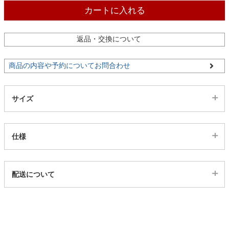
ファブリック
カートに入れる
カーテン
返品・交換について
商品の内容や予約についてお問合わせ
ラグ
サイズ
マット
仕様
収納用品
代表sku
配送について
549640
生活用品
配送について
サイズ
幅7.2×奥行9.5×高さ11.5(cm)
キッチン用品