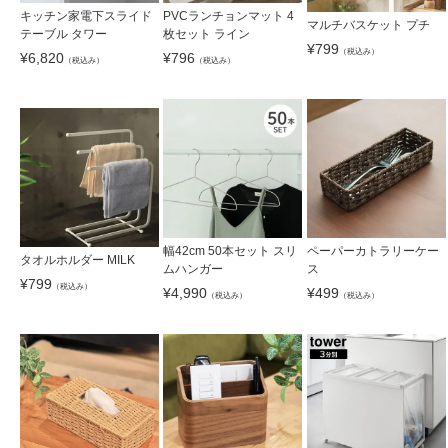
キッチン家電下スライド
PVCランチョンマット 4
マルチバスケット プチ
テーブル タワー
枚セット ライン
¥
799
（税込み）
¥
6,820
¥
796
（税込み）
（税込み）
幅42cm 50本セット スリ
ペーパーカトラリーケー
タオルホルダー MILK
ムハンガー
ス
¥
799
（税込み）
¥
4,990
¥
499
（税込み）
（税込み）