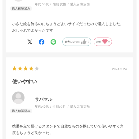
年代:
50代
性別:
女性
購入店:
実店舗
小さな絵を飾るのにちょうどよいサイズだったので購入しました。
おしゃれでよかったです
参考になった
0
Like!
0
2024.5.24
使いやすい
サバマル
年代:
40代
性別:
女性
購入店:
実店舗
携帯を立て掛けるスタンドで自然なものを探していて使いやすく角
度もちょうど良かった。