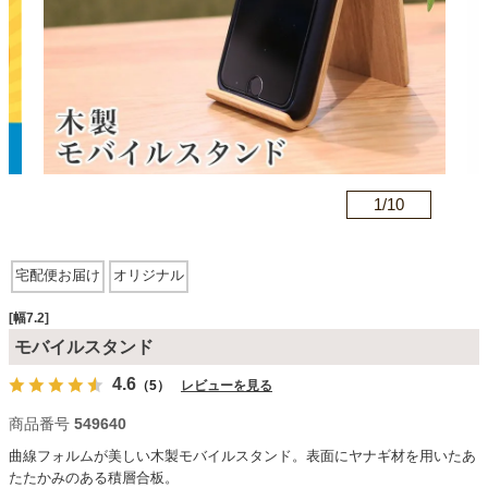
カテゴリから探す
ソファ
n
1/
10
テレビ台・リビング家具
宅配便お届け
オリジナル
ダイニングテーブル・セット
[幅7.2]
モバイルスタンド
椅子・チェア
4.6
（5）
レビューを見る
商品番号
549640
食器棚・キッチン収納
曲線フォルムが美しい木製モバイルスタンド。表面にヤナギ材を用いたあ
たたかみのある積層合板。