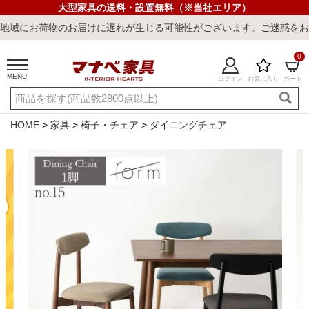
大型家具の送料・設置無料（※当社エリア）
物のお届けに遅れが生じる可能性がございます。ご迷惑をおかけしまし
0
MENU
ログイン
お気に入り
カート
ご利用ガイド
新規会員登録
店舗一覧
閲覧履歴
HOME
家具
椅子・チェア
ダイニングチェア
よくある質問
キーワード・商品番号で探す
最短発送
冷感ラグ
冷感寝具
ワークデスク
ウィルトンラ