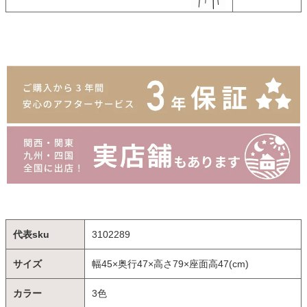
代表sku
3102289
サイズ
幅45×奥行47×高さ79×座面高47(cm)
カラー
3色