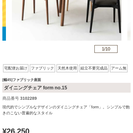
カテゴリから探す
ソファ
n
1/
10
テレビ台・リビング家具
宅配便お届け
ファブリック
天然木使用
組立不要完成品
アーム無
ファブリック座面
木脚
ダイニングテーブル・セット
[幅45]ファブリック座面
ダイニングチェア form no.15
商品番号
3102289
椅子・チェア
現代的でシンプルなデザインのダイニングチェア「form」。シンプルで飽
きのこない普遍的なスタイル
食器棚・キッチン収納
¥
26,250