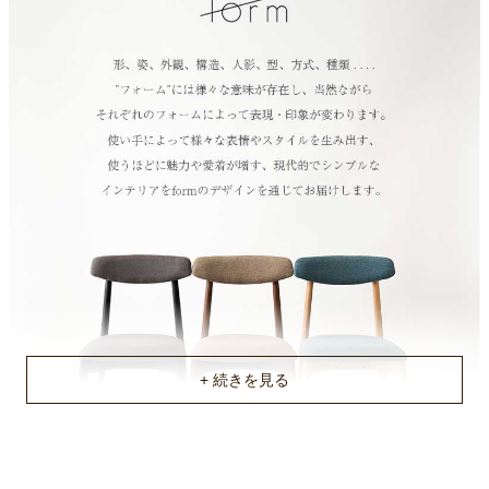
梱包サイズ
約48x57x95(cm)
梱包重量
約6kg
商品重量
約5kg
原産国
ベトナム