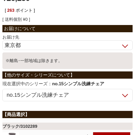
ベッド
[
263
ポイント ]
送料個別
¥
0
収納家具
お届け先
学習机
※離島･一部地域は除きます。
ホームオフィス
シリーズ：
no.15シンプル洗練チェア
こたつ
寝具
ブラック/3102289