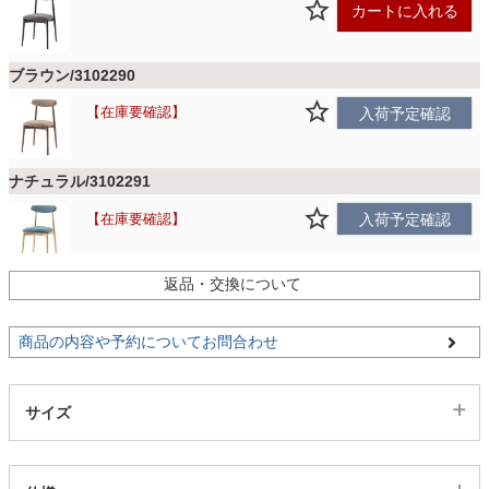
ファブリック
カートに入れる
ブラウン/3102290
カーテン
在庫要確認
入荷予定確認
ラグ
ナチュラル/3102291
在庫要確認
入荷予定確認
マット
返品・交換について
収納用品
商品の内容や予約についてお問合わせ
生活用品
サイズ
キッチン用品