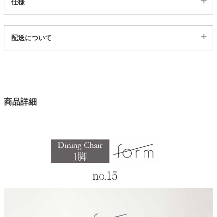
仕様
家電・照明器具
代表sku
配送について
3102289
配送について
インテリア雑貨
サイズ
幅45×奥行47×高さ79×座面高47(cm)
ガーデン
カラー
商品詳細
3色
タワー
脚部素材
天然木（アッシュ）
張地
ポリエステル
耐荷重
約80kg