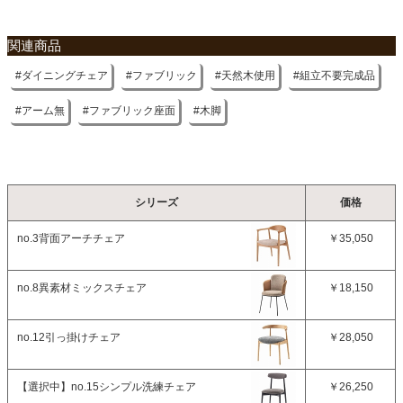
関連商品
ダイニングチェア
ファブリック
天然木使用
組立不要完成品
アーム無
ファブリック座面
木脚
シリーズ
価格
no.3背面アーチチェア
￥35,050
no.8異素材ミックスチェア
￥18,150
no.12引っ掛けチェア
￥28,050
【選択中】
no.15シンプル洗練チェア
￥26,250