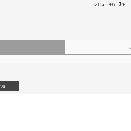
3
レビュー件数：
件
）
い順