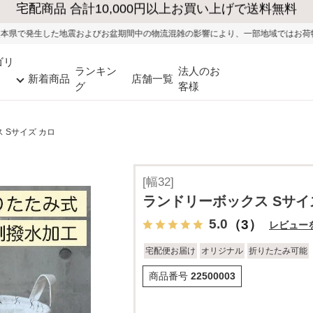
びお盆期間中の物流混雑の影響により、一部地域ではお荷物のお届けに遅れが生じる
ゴリ
ランキン
法人のお
新着商品
店舗一覧
グ
客様
 Sサイズ カロ
[幅32]
ランドリーボックス Sサイ
5.0
（3）
レビュー
宅配便お届け
オリジナル
折りたたみ可能
商品番号
22500003