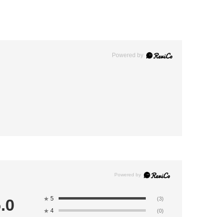
Powered by
5
.0
★
(3)
4
★
(0)