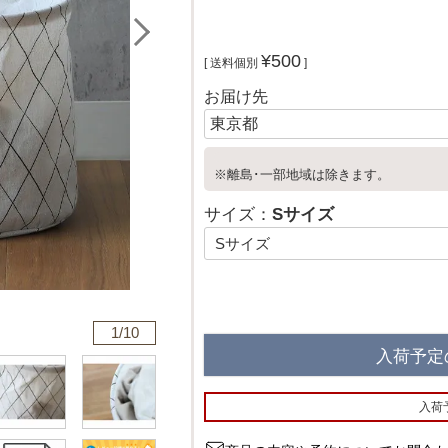
¥
500
送料個別
お届け先
※離島･一部地域は除きます。
サイズ：
Sサイズ
1/
10
入荷予定
入荷