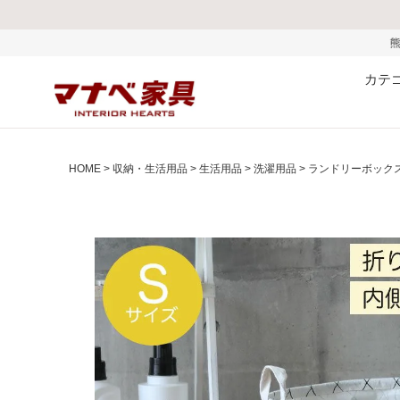
熊本県で発生した地震およ
カテ
HOME
収納・生活用品
生活用品
洗濯用品
ランドリーボックス