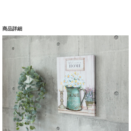
配送について
サイズ
幅30×奥行2×高さ40(cm)
家電・照明器具
カラー
商品詳細
1色
インテリア雑貨
材質１
キャンバス
ガーデン
材質2
MDF
タワー
材質3
LEDライト
材質4
鉄
材質5
不織布