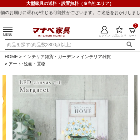
大型家具の送料・設置無料（※当社エリア）
れが生じる可能性がございます。ご迷惑をおかけしまして誠に申し訳ご
0
MENU
ログイン
お気に入り
カート
ご利用ガイド
新規会員登録
店舗一覧
閲覧履歴
HOME
インテリア雑貨・ガーデン
インテリア雑貨
アート･絵画・置物
よくある質問
キーワード・商品番号で探す
最短発送
冷感ラグ
冷感寝具
ワークデスク
ウィルトンラ