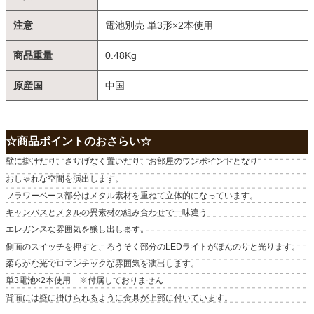
注意
電池別売 単3形×2本使用
商品重量
0.48Kg
原産国
中国
☆商品ポイントのおさらい☆
壁に掛けたり、さりげなく置いたり、お部屋のワンポイントとなり
おしゃれな空間を演出します。
フラワーベース部分はメタル素材を重ねて立体的になっています。
キャンバスとメタルの異素材の組み合わせで一味違う
エレガンスな雰囲気を醸し出します。
側面のスイッチを押すと、ろうそく部分のLEDライトがほんのりと光ります。
柔らかな光でロマンチックな雰囲気を演出します。
単3電池×2本使用 ※付属しておりません
背面には壁に掛けられるように金具が上部に付いています。