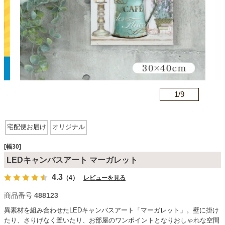
カテゴリから探す
ソファ
n
1/
9
テレビ台・リビング家具
宅配便お届け
オリジナル
ダイニングテーブル・セット
[幅30]
LEDキャンバスアート マーガレット
椅子・チェア
4.3
（4）
レビューを見る
商品番号
488123
食器棚・キッチン収納
異素材を組み合わせたLEDキャンバスアート「マーガレット」。壁に掛け
たり、さりげなく置いたり、お部屋のワンポイントとなりおしゃれな空間