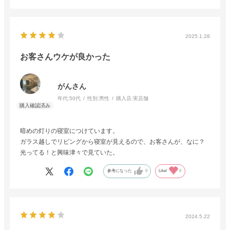
2025.1.28
お客さんウケが良かった
がんさん
年代:
50代
性別:
男性
購入店:
実店舗
暗めの灯りの寝室につけています。
ガラス越しでリビングから寝室が見えるので、お客さんが、なに？
光ってる！と興味津々で見ていた。
参考になった
0
Like!
0
2024.5.22