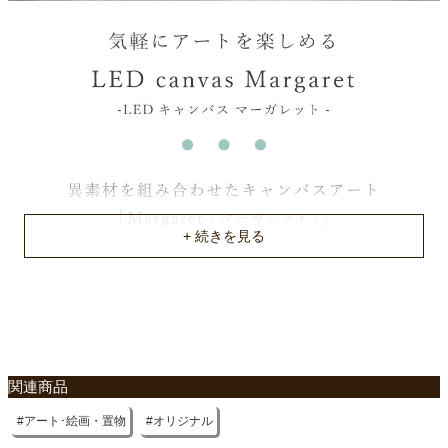
注意
電池別売 単3形×2本使用
商品重量
0.48Kg
原産国
中国
関連商品
アート･絵画・置物
オリジナル