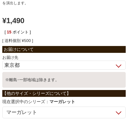
を演出します。
ベッド
¥
1,490
収納家具
[
15
ポイント ]
送料個別
¥
500
学習机
お届け先
ホームオフィス
※離島･一部地域は除きます。
こたつ
シリーズ：
マーガレット
寝具