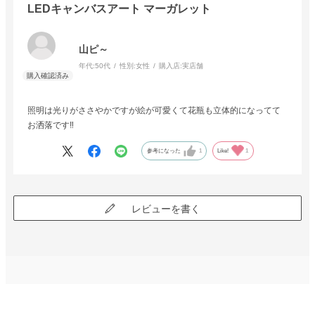
LEDキャンバスアート マーガレット
山ピ～
年代:
50代
性別:
女性
購入店:
実店舗
照明は光りがささやかですが絵が可愛くて花瓶も立体的になってて
お洒落です‼️
参考になった
1
Like!
1
レビューを書く