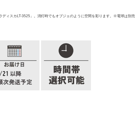
ディスカLT-3525」。消灯時でもオブジェのように空間を彩ります。※電球は別