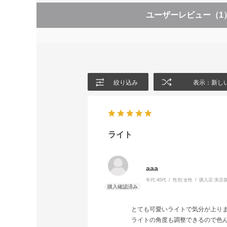
ユーザーレビュー
（1
絞り込み
表示：新し
ライト
aaa
年代:
40代
性別:
女性
購入店:
実店
とても可愛いライトで気分が上り
ライトの角度も調整できるので色