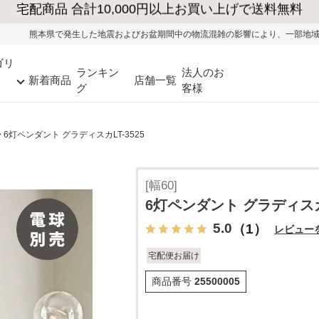
地震およびお盆期間中の物流混雑の影響により、一部地域ではお荷物のお届けに遅
ゴリ
ランキン
法人のお
新着商品
店舗一覧
グ
客様
6灯ペンダント グラディスカLT-3525
[幅60]
6灯ペンダント グラディスカL
5.0
（1）
レビュー
宅配便お届け
商品番号
25500005