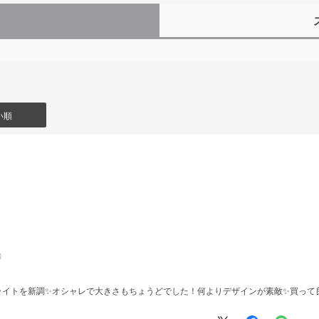
）
い順
舗
イトを新調✨️オシャレで大きさもちょうどでした！何よりデザインが素敵✨買って