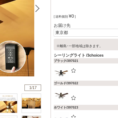
¥
0
送料個別
お届け先
※離島･一部地域は除きます。
シーリングライト
3choices
ブラック/397021
ゴールド/397022
1/
17
ホワイト/397023