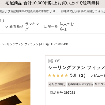
大型家具の送料・設置無料（※当社エリア）
流混雑の影響により、一部地域ではお荷物のお届けに遅れが生じる可能性がございま
ゴリ
ランキン
法人のお
新着商品
店舗一覧
グ
客様
シーリングファン フィラメントLED付 JE-CF003-BK
[幅106]
シーリングファン フィラメント
5.0
（3）
レビュー
宅配便お届け
お客様組み立て商品
リモコ
商品番号
397021