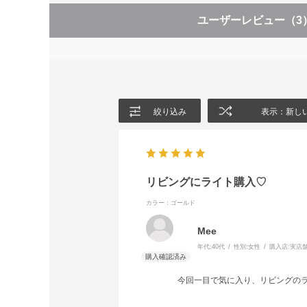
ユーザーレビュー
（3
絞り込み
表示：新し
リビングにライト購入♡
カラー：ゴールド
Mee
年代:
40代
性別:
女性
購入店:
実店
今回一目で気に入り、リビングのラ