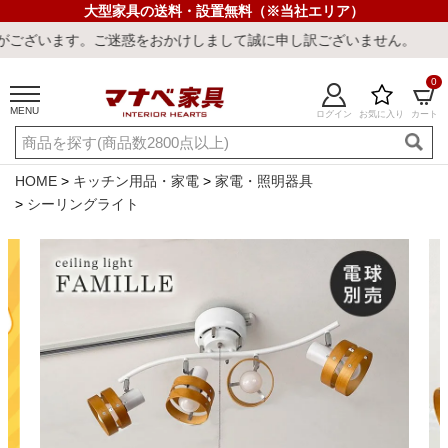
大型家具の送料・設置無料（※当社エリア）
ご迷惑をおかけしまして誠に申し訳ございません。
0
MENU
ログイン
お気に入り
カート
ご利用ガイド
新規会員登録
店舗一覧
閲覧履歴
HOME
キッチン用品・家電
家電・照明器具
シーリングライト
よくある質問
キーワード・商品番号で探す
最短発送
冷感ラグ
冷感寝具
ワークデスク
ウィルトンラ