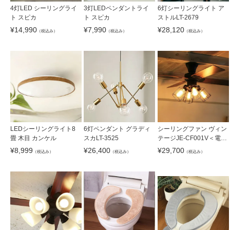
4灯LED シーリングライ
3灯LEDペンダントライ
6灯シーリングライト ア
ト スピカ
ト スピカ
ストルLT-2679
¥
14,990
¥
7,990
¥
28,120
（税込み）
（税込み）
（税込み）
LEDシーリングライト8
6灯ペンダント グラディ
シーリングファン ヴィン
畳 木目 カンケル
スカLT-3525
テージJE-CF001V＜電球
付＞
¥
8,999
¥
26,400
¥
29,700
（税込み）
（税込み）
（税込み）