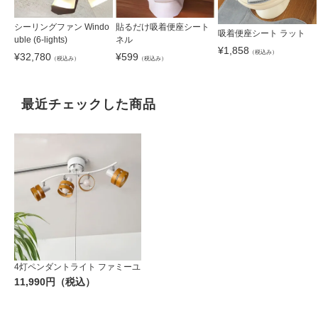
シーリングファン Windo
貼るだけ吸着便座シート
吸着便座シート ラット
uble (6-lights)
ネル
¥
1,858
（税込み）
¥
32,780
¥
599
（税込み）
（税込み）
最近チェックした商品
4灯ペンダントライト ファミーユ
11,990円（税込）