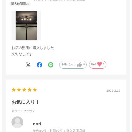
お店の照明に購入しました
文句なしです
参考になった
0
Like!
0
2026.2.17
お気に入り！
カラー：ブラウン
nori
年代:
60代
性別:
女性
購入店:
実店舗