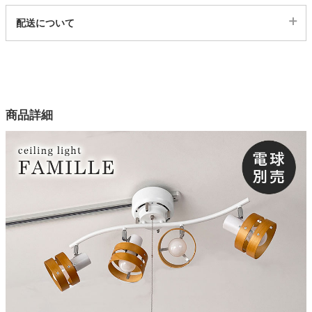
代表sku
配送について
25500520
家電・照明器具
配送について
サイズ
幅66×奥行15×高さ27(cm)
インテリア雑貨
カラー
商品詳細
2色
ガーデン
口金
E26（電球別売り）
タワー
W（ワット）数
60W（ワット）x4
材質
木、スチール
商品重量
約1.7kg