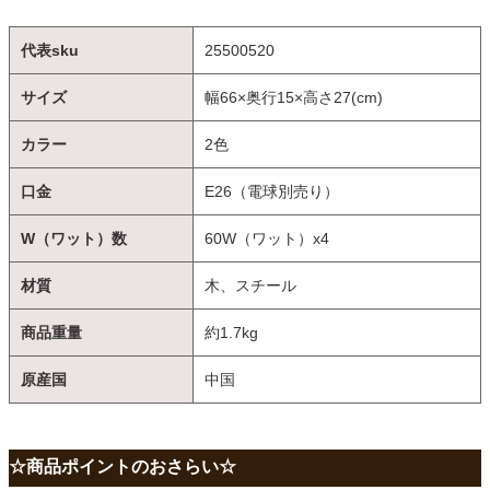
代表sku
25500520
サイズ
幅66×奥行15×高さ27(cm)
カラー
2色
口金
E26（電球別売り）
W（ワット）数
60W（ワット）x4
材質
木、スチール
商品重量
約1.7kg
原産国
中国
☆商品ポイントのおさらい☆