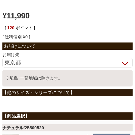
ベッド
¥
11,990
[
120
ポイント ]
収納家具
送料個別
¥
0
学習机
お届け先
ホームオフィス
※離島･一部地域は除きます。
こたつ
寝具
ナチュラル/25500520