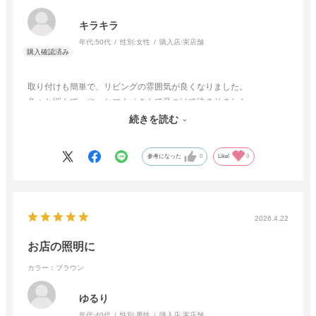
キラキラ
年代:
50代
性別:
女性
購入店:
実店舗
取り付けも簡単で、リビングの雰囲気が良くなりました。
色々と悩んで、やっとマナベさんで見つけて決まりました
お値段も手頃で良かったです
続きを読む
ライトの向きも自由なのでとってもオススメです
参考になった
0
Like!
0
2026.4.22
お店の照明に
カラー：ブラウン
ゆるり
年代:
40代
性別:
男性
購入店:
実店舗