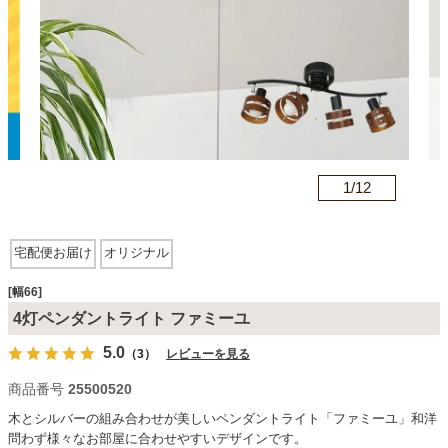
カテゴリから探す
ソファ
n
1/
12
テレビ台・リビング家具
宅配便お届け
オリジナル
ダイニングテーブル・セット
[幅66]
4灯ペンダントライト ファミーユ
椅子・チェア
5.0
（3）
レビューを見る
商品番号
25500520
食器棚・キッチン収納
木とシルバーの組み合わせが美しいペンダントライト「ファミーユ」和洋
問わず様々なお部屋に合わせやすいデザインです。