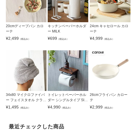
20cmディープパン カロ
キッチンペーパーホルダ
24cm キャセロール カロ
ーテ
ー MILK
ーテ
¥
2,499
¥
699
¥
4,999
（税込み）
（税込み）
（税込み）
34x80 マイクロファイバ
トイレットペーパーホル
26cmフライパン カロー
ー フェイスタオル クラウ
ダー シングルタイプ SIN-
テ
ド5枚セット
10
¥
1,495
¥
4,990
¥
2,999
（税込み）
（税込み）
（税込み）
最近チェックした商品