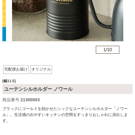
カテゴリから探す
ソファ
n
1/
10
テレビ台・リビング家具
宅配便お届け
オリジナル
ダイニングテーブル・セット
[幅11.5]
ユーテンシルホルダー ノワール
商品番号
21300003
椅子・チェア
ブラックにゴールドを効かせたシックなユーテンシルホルダー「ノワー
ル」。生活感の出やすいキッチンの空間をすっきりおしゃれに演出しま
す。
食器棚・キッチン収納