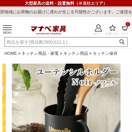
大型家具の送料・設置無料（※当社エリア）
荷物のお届けに遅れが生じる可能性がございます。ご迷惑をおかけしま
0
MENU
ログイン
お気に入り
カート
ご利用ガイド
新規会員登録
店舗一覧
閲覧履歴
HOME
キッチン用品・家電
キッチン用品
キッチン保存
よくある質問
キーワード・商品番号で探す
最短発送
冷感ラグ
冷感寝具
ワークデスク
ウィルトンラ