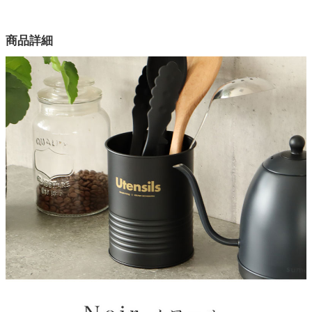
幅11.5×奥行11.5×高さ15(cm)
カラー
家電・照明器具
商品詳細
1色
素材
インテリア雑貨
スチール
塗装
ガーデン
エポキシ樹脂塗装
原産国
タワー
中国