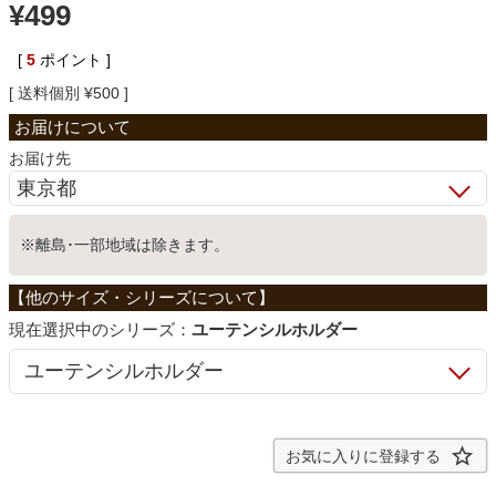
¥
499
ベッド
[
5
ポイント ]
送料個別
¥
500
収納家具
お届け先
学習机
※離島･一部地域は除きます。
ホームオフィス
シリーズ：
ユーテンシルホルダー
こたつ
寝具
お気に入りに登録する