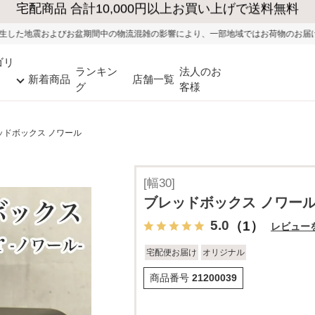
大型家具の送料・設置無料（※当社エリア）
中の物流混雑の影響により、一部地域ではお荷物のお届けに遅れが生じる可能性が
ゴリ
ランキン
法人のお
新着商品
店舗一覧
グ
客様
ッドボックス ノワール
[幅30]
ブレッドボックス ノワー
5.0
（1）
レビュー
宅配便お届け
オリジナル
商品番号
21200039