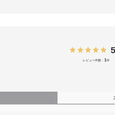
5
1
レビュー件数：
件
）