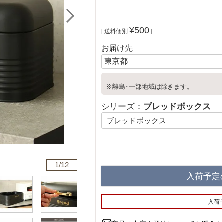
¥
500
送料個別
お届け先
※離島･一部地域は除きます。
シリーズ：
ブレッドボックス
1/
12
入荷予定
入荷