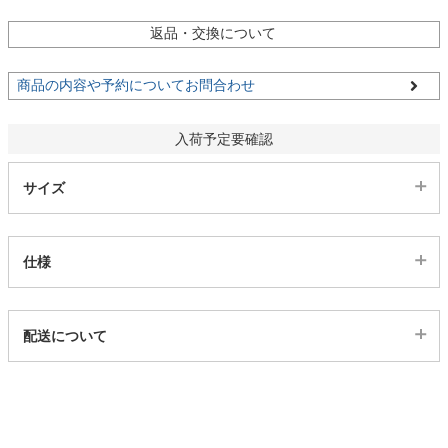
ファブリック
返品・交換について
カーテン
商品の内容や予約についてお問合わせ
入荷予定要確認
ラグ
サイズ
マット
仕様
収納用品
代表sku
配送について
485403
生活用品
配送について
サイズ
幅48.5×奥行25×高さ81.5(cm)
キッチン用品