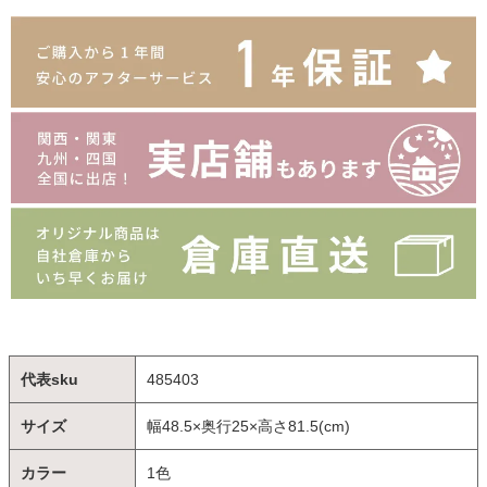
代表sku
485403
サイズ
幅48.5×奥行25×高さ81.5(cm)
カラー
1色