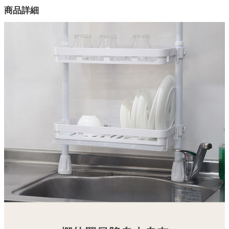
カラー
商品詳細
1色
家電・照明器具
素材
ポール：スチール(PEコーティング)
インテリア雑貨
素材
ポールキャップ：ABS樹脂
ガーデン
素材
ポールキャップ接地面：PVC
タワー
高さ
約51.5から81.5
耐荷重
約2kg
トレー内寸
約39x24.2x4.5(cm)