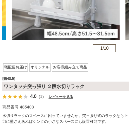
カテゴリから探す
ソファ
n
1/
10
テレビ台・リビング家具
宅配便お届け
オリジナル
お客様組み立て商品
ダイニングテーブル・セット
[幅48.5]
ワンタッチ突っ張り ２段水切りラック
4.0
（1）
レビューを見る
椅子・チェア
商品番号
485403
水切りラックのスペースに困っていませんか。突っ張り式のラックなら上
食器棚・キッチン収納
部に壁さえあればシンクの小さなスペースにも設置可能です。