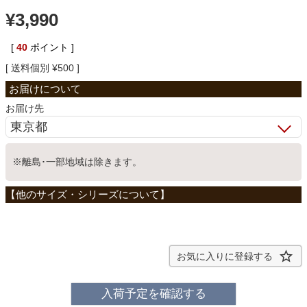
¥
3,990
ベッド
[
40
ポイント ]
送料個別
¥
500
収納家具
お届け先
学習机
※離島･一部地域は除きます。
ホームオフィス
こたつ
お気に入りに登録する
寝具
入荷予定を確認する