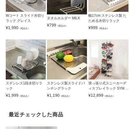
Wコート スライド水切り
幅17cm ステンレス製 た
タオルホルダー MILK
ラック グレイス
ためる水切りラック
¥
799
（税込み）
¥
1,990
¥
999
（税込み）
（税込み）
ステンレス1段水切りラ
ステンレス製スライドパ
突っ張り式スニーカーデ
ック
ンチングラック
ィスプレイラック SYM-1
002
¥
1,999
¥
1,190
¥
12,899
（税込み）
（税込み）
（税込み）
最近チェックした商品