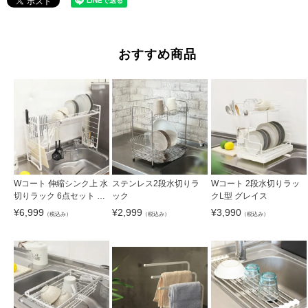
おすすめ商品
Wコート 伸縮シンク上 水
ステンレス2段水切りラ
Wコート 2段水切りラッ
切りラック 6点セット グ
ック
クL型 グレイス
レイス
¥
6,999
¥
2,999
¥
3,990
（税込み）
（税込み）
（税込み）