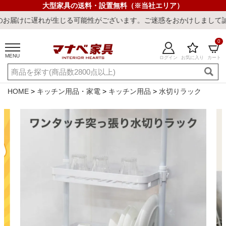
大型家具の送料・設置無料（※当社エリア）
れが生じる可能性がございます。ご迷惑をおかけしまして誠に申し訳ご
0
MENU
ログイン
お気に入り
カート
ご利用ガイド
新規会員登録
店舗一覧
閲覧履歴
HOME
キッチン用品・家電
キッチン用品
水切りラック
よくある質問
キーワード・商品番号で探す
最短発送
冷感ラグ
冷感寝具
ワークデスク
ウィルトンラ