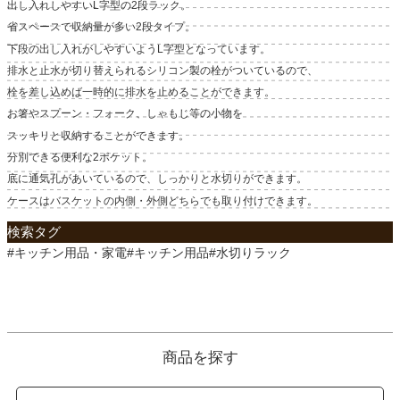
出し入れしやすいL字型の2段ラック。
省スペースで収納量が多い2段タイプ。
下段の出し入れがしやすいようL字型となっています。
排水と止水が切り替えられるシリコン製の栓がついているので、
栓を差し込めば一時的に排水を止めることができます。
お箸やスプーン・フォーク、しゃもじ等の小物を
スッキリと収納することができます。
分別できる便利な2ポケット。
底に通気孔があいているので、しっかりと水切りができます。
ケースはバスケットの内側・外側どちらでも取り付けできます。
検索タグ
#キッチン用品・家電#キッチン用品#水切りラック
商品を探す