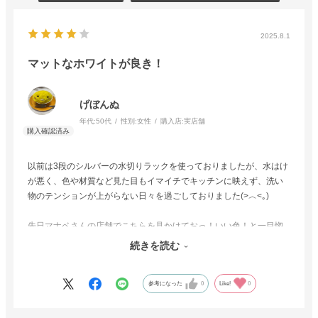
2025.8.1
マットなホワイトが良き！
げぼんぬ
年代:
50代
性別:
女性
購入店:
実店舗
以前は3段のシルバーの水切りラックを使っておりましたが、水はけ
が悪く、色や材質など見た目もイマイチでキッチンに映えず、洗い
物のテンションが上がらない日々を過ごしておりました(>︿<｡)
先日マナベさんの店舗でこちらを見かけておっ！いい色！と一目惚
れして購入いたしました♡
続きを読む
マット調のホワイトが気に入っていて、我が家の食洗機のホワイト
とピッタリ合うので横に並べて使っています♡
参考になった
0
Like!
0
2段ですがなかなかの収納力で、下段には大きいフライパンやお鍋な
どが軽々と置けます。お皿は仕切りに合わせて立てておけるのでか