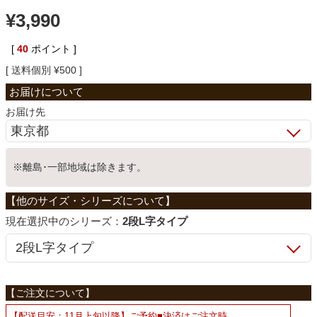
¥
3,990
ベッド
[
40
ポイント ]
送料個別
¥
500
収納家具
お届け先
学習机
※離島･一部地域は除きます。
ホームオフィス
こたつ
シリーズ：
2段L字タイプ
寝具
【配送目安：11月上旬以降】ご予約■決済はご注文時