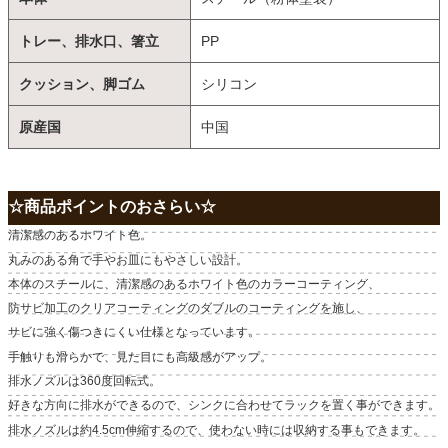
トレー、排水口、箸立
PP
クッション、脚ゴム
シリコン
原産国
中国
☆商品ポイントのおさらい☆
清潔感のあるホワイト色。
丸みのある角で手やお皿にもやさしい設計。
本体のスチールに、清潔感のあるホワイト色のカラーコーティング、
防サビ加工のクリアコーティングのダブルのコーティングを施し、
サビに強く傷つきにくい仕様となっています。
手触りも滑らかで、見た目にも高級感がアップ。
排水ノズルは360度回転式。
好きな方向に排水ができるので、シンクに合わせてラックを置く事ができます。
排水ノズルは約4.5cm伸縮するので、使わない時には収納する事もできます。