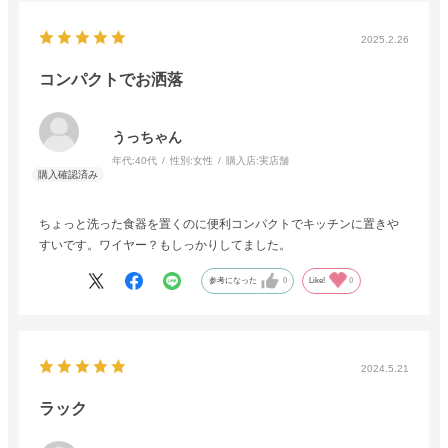
なりたくさん置けて助かってます。
水受けも吸収力のある材質で汚れにくく、お手入れが以前より楽に
2025.2.26
なりました。
コンパクトでお洒落
洗い物をするのがとても楽しいです。
買ってよかったです！（:♡' v '♡:）
うっちゃん
年代:
40代
性別:
女性
購入店:
実店舗
ちょっと洗った食器を置くのに便利コンパクトでキッチンに置きや
すいです。ワイヤー？もしっかりしてました。
参考になった
0
Like!
0
2024.5.21
ラック