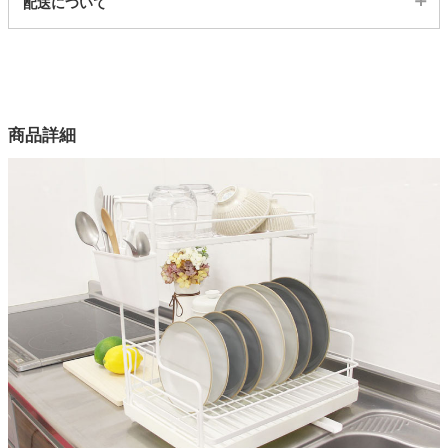
配送について
21300356
配送について
家電・照明器具
サイズ
幅38.8×奥行27.3×高さ42.3(cm)
インテリア雑貨
カラー
商品詳細
1色
ガーデン
本体
スチール（粉体塗装）
トレー、排水口、箸立
タワー
PP
クッション、脚ゴム
シリコン
原産国
中国