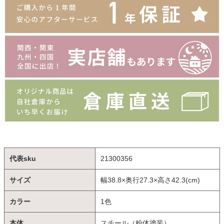
代表sku
21300356
サイズ
幅38.8×奥行27.3×高さ42.3(cm)
カラー
1色
本体
スチール（粉体塗装）