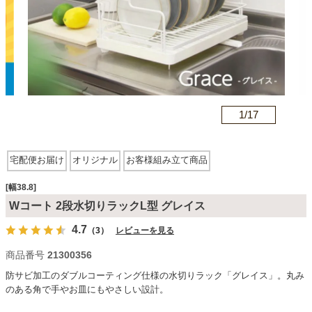
カテゴリから探す
ソファ
n
1/
17
テレビ台・リビング家具
宅配便お届け
オリジナル
お客様組み立て商品
ダイニングテーブル・セット
[幅38.8]
Wコート 2段水切りラックL型 グレイス
4.7
（3）
レビューを見る
椅子・チェア
商品番号
21300356
防サビ加工のダブルコーティング仕様の水切りラック「グレイス」。丸み
食器棚・キッチン収納
のある角で手やお皿にもやさしい設計。