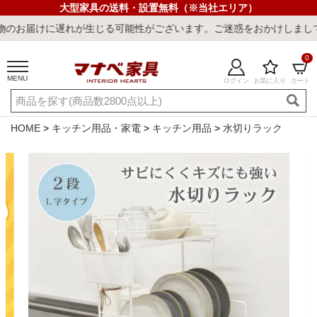
大型家具の送料・設置無料（※当社エリア）
れが生じる可能性がございます。ご迷惑をおかけしまして誠に申し訳ご
0
MENU
ログイン
お気に入り
カート
ご利用ガイド
新規会員登録
店舗一覧
閲覧履歴
HOME
キッチン用品・家電
キッチン用品
水切りラック
よくある質問
キーワード・商品番号で探す
最短発送
冷感ラグ
冷感寝具
ワークデスク
ウィルトンラ