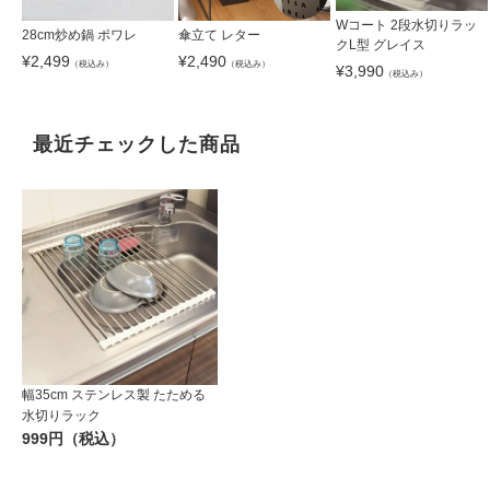
Wコート 2段水切りラッ
28cm炒め鍋 ポワレ
傘立て レター
クL型 グレイス
¥
2,499
¥
2,490
（税込み）
（税込み）
¥
3,990
（税込み）
最近チェックした商品
幅35cm ステンレス製 たためる
水切りラック
999円（税込）