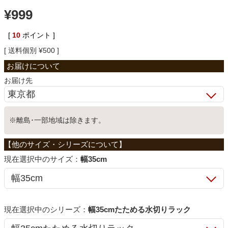
¥
999
ベッド
[
10
ポイント ]
送料個別
¥
500
収納家具
お届け先
学習机
※離島･一部地域は除きます。
ホームオフィス
こたつ
サイズ：
幅35cm
寝具
シリーズ：
幅35cmたためる水切りラック