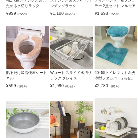
幅17cm ステンレス製 た
ステンレス製スライドパ
ディスペンサー＆タンブ
ためる水切りラック
ンチングラック
ラー 2点セット マルモア
¥
999
¥
1,190
¥
1,598
（税込み）
（税込み）
（税込み）
貼るだけ吸着便座シート
Wコート スライド水切り
60×55トイレマット＆洗
ネル
ラック グレイス
浄型フタカバー 2点セッ
ト サラ
¥
599
¥
1,990
¥
2,780
（税込み）
（税込み）
（税込み）