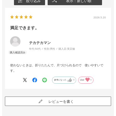
絞り込み
表示：新しい順
2026.5.20
満足できます。
テカテカマン
年代:
50代
性別:
男性
購入店:
実店舗
使わないときは、折りたたんで、片づけられるので 使いやすいで
す。
参考になった
0
Like!
0
レビューを書く