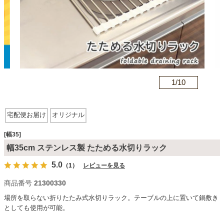
カテゴリから探す
ソファ
n
1/
10
テレビ台・リビング家具
宅配便お届け
オリジナル
ダイニングテーブル・セット
[幅35]
幅35cm ステンレス製 たためる水切りラック
5.0
（1）
レビューを見る
椅子・チェア
商品番号
21300330
場所を取らない折りたたみ式水切りラック。テーブルの上に置いて鍋敷き
食器棚・キッチン収納
としても使用が可能。