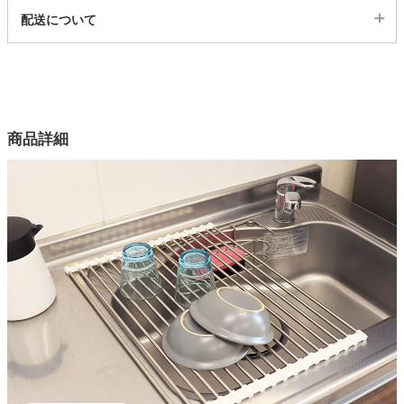
代表sku
配送について
21300330
家電・照明器具
配送について
サイズ
幅35×奥行48×高さ1(cm)
インテリア雑貨
カラー
商品詳細
1色
ガーデン
素材1
ステンレス
タワー
素材2
シリコーンゴム（耐熱温度250度）、ポリプロピレン（耐熱温度
120度）
耐荷重
約4Kg
原産国