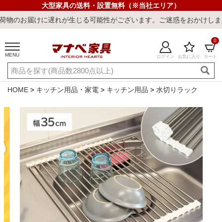
大型家具の送料・設置無料（※当社エリア）
に遅れが生じる可能性がございます。ご迷惑をおかけしまして誠に申し
0
MENU
ログイン
お気に入り
カート
ご利用ガイド
新規会員登録
店舗一覧
閲覧履歴
HOME
キッチン用品・家電
キッチン用品
水切りラック
よくある質問
キーワード・商品番号で探す
最短発送
冷感ラグ
冷感寝具
ワークデスク
ウィルトンラ