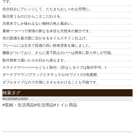
です。
自分好みにアレンジして、たちまちおしゃれな空間に。
毎日使うものだからこそこだわりを。
天然木でしか味わえない独特の色と風合い。
素材一つ一つで表情の異なる木目も天然木の魅力です。
木の質感を最大限に活かせるオイルステイン仕上げ。
フレームには丈夫で質感の高い粉体塗装を施しました。
棚板がついており、さらに落下防止のバーは簡単に取り外しが可能。
取付簡単で届いたその日から使えます。
スライドでペーパーらくらく取付。(芯なしタイプは取付不可。)
ダークブラウン/ブラックとナチュラル/ホワイトの2色展開。
ダブルタイプなので片側にタオルをかけることも可能です。
検索タグ
#519058#519059
#収納・生活用品#生活用品#トイレ用品