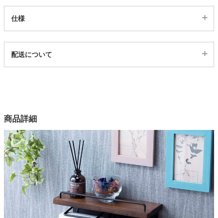
仕様
家電・照明器具
代表sku
配送について
インテリア雑貨
519058
配送について
サイズ
ガーデン
幅27.5×奥行9.5×高さ11.5(cm)
カラー
商品詳細
タワー
2色
木部素材
スプルース材
木部塗装
オイルステイン
スチール部塗装