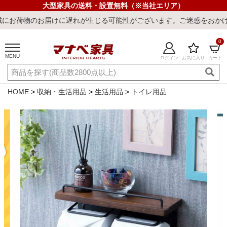
大型家具の送料・設置無料（※当社エリア）
届けに遅れが生じる可能性がございます。ご迷惑をおかけしまして誠に
0
MENU
ログイン
お気に入り
カート
ご利用ガイド
新規会員登録
店舗一覧
閲覧履歴
HOME
収納・生活用品
生活用品
トイレ用品
よくある質問
キーワード・商品番号で探す
最短発送
冷感ラグ
冷感寝具
ワークデスク
ウィルトンラ