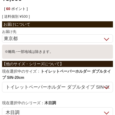
ベッド
[
60
ポイント ]
送料個別
¥
500
収納家具
お届け先
学習机
※離島･一部地域は除きます。
ホームオフィス
サイズ：
トイレットペーパーホルダー ダブルタイ
プ SIN-20cm
こたつ
寝具
シリーズ：
木目調