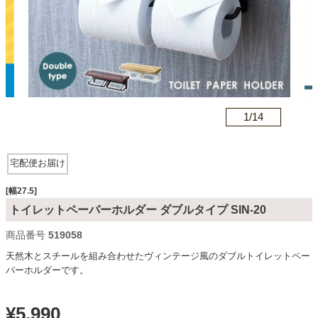
カテゴリから探す
ソファ
n
1/
14
テレビ台・リビング家具
宅配便お届け
ダイニングテーブル・セット
[幅27.5]
トイレットペーパーホルダー ダブルタイプ SIN-20
商品番号
519058
椅子・チェア
天然木とスチールを組み合わせたヴィンテージ風のダブルトイレットペー
パーホルダーです。
食器棚・キッチン収納
¥
5,990