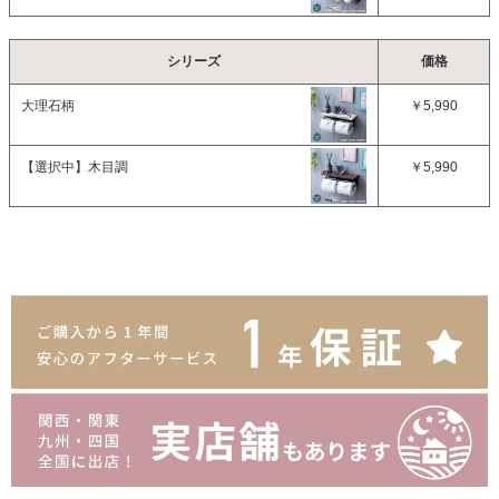
シリーズ
価格
大理石柄
￥5,990
【選択中】
木目調
￥5,990