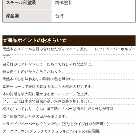
スチール部塗装
粉体塗装
原産国
台湾
☆商品ポイントのおさらい☆
天然木とスチールを組み合わせたヴィンテージ風のトイレットペーパーホルダー
です。
自分好みにアレンジして、たちまちおしゃれな空間に。
毎日使うものだからこそこだわりを。
天然木でしか味わえない独特の色と風合い。
素材一つ一つで表情の異なる木目も天然木の魅力です。
木の質感を最大限に活かせるオイルステイン仕上げ。
フレームには丈夫で質感の高い粉体塗装を施しました。
棚板がついており、さらに落下防止のバーは簡単に取り外しが可能。
取付簡単で届いたその日から使えます。
スライドでペーパーらくらく取付。(芯なしタイプは取付不可。)
ダークブラウン/ブラックとナチュラル/ホワイトの2色展開。