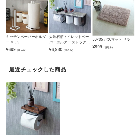
キッチンペーパーホルダ
大理石柄トイレットペー
50×35 バスマット サラ
ー MILK
パーホルダー ストックタ
¥
999
イプ SIN-31
（税込み）
¥
699
¥
6,980
（税込み）
（税込み）
最近チェックした商品