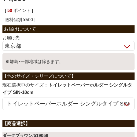
ベッド
[
50
ポイント ]
送料個別
¥
500
収納家具
お届け先
学習机
※離島･一部地域は除きます。
ホームオフィス
サイズ：
トイレットペーパーホルダー シングルタ
イプ SIN-10cm
こたつ
寝具
ダークブラウン/519056