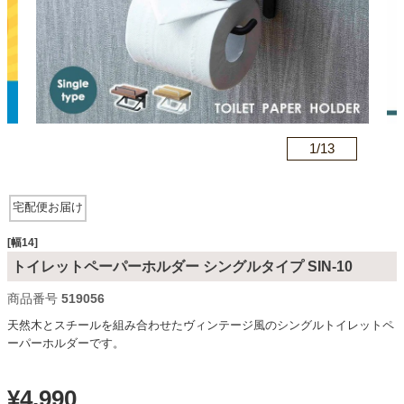
カテゴリから探す
ソファ
n
1/
13
テレビ台・リビング家具
宅配便お届け
ダイニングテーブル・セット
[幅14]
トイレットペーパーホルダー シングルタイプ SIN-10
商品番号
519056
椅子・チェア
天然木とスチールを組み合わせたヴィンテージ風のシングルトイレットペ
ーパーホルダーです。
食器棚・キッチン収納
¥
4,990