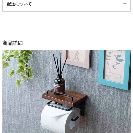
配送について
519056
家電・照明器具
配送について
サイズ
幅14×奥行9.5×高さ11.5(cm)
インテリア雑貨
カラー
商品詳細
2色
ガーデン
木部素材
スプルース材
タワー
木部塗装
オイルステイン
スチール部塗装
粉体塗装
原産国
台湾