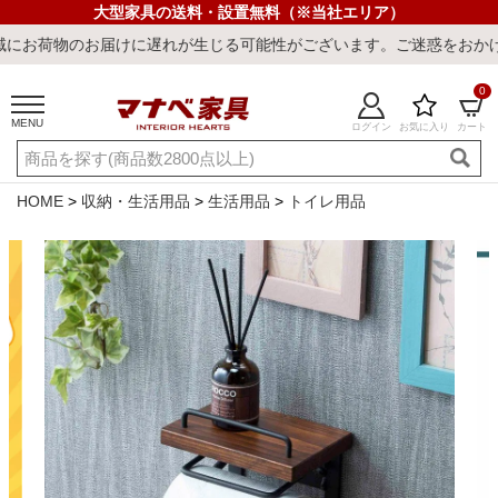
大型家具の送料・設置無料（※当社エリア）
お届けに遅れが生じる可能性がございます。ご迷惑をおかけしまして誠
0
MENU
ログイン
お気に入り
カート
ご利用ガイド
新規会員登録
店舗一覧
閲覧履歴
HOME
収納・生活用品
生活用品
トイレ用品
よくある質問
キーワード・商品番号で探す
最短発送
冷感ラグ
冷感寝具
ワークデスク
ウィルトンラ