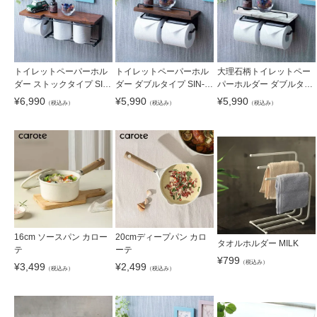
トイレットペーパーホル
トイレットペーパーホル
大理石柄トイレットペー
ダー ストックタイプ SIN-
ダー ダブルタイプ SIN-2
パーホルダー ダブルタイ
30
0
プ SIN-21
¥
6,990
¥
5,990
¥
5,990
（税込み）
（税込み）
（税込み）
16cm ソースパン カロー
20cmディープパン カロ
タオルホルダー MILK
テ
ーテ
¥
799
（税込み）
¥
3,499
¥
2,499
（税込み）
（税込み）