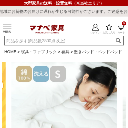
大型家具の送料・設置無料（※当社エリア）
のお届けに遅れが生じる可能性がございます。ご迷惑をおかけしまして
0
MENU
ログイン
お気に入り
カート
ご利用ガイド
新規会員登録
店舗一覧
閲覧履歴
HOME
寝具・ファブリック
寝具
敷きパッド・ベッドパッド
よくある質問
キーワード・商品番号で探す
最短発送
冷感ラグ
冷感寝具
ワークデスク
ウィルトンラ