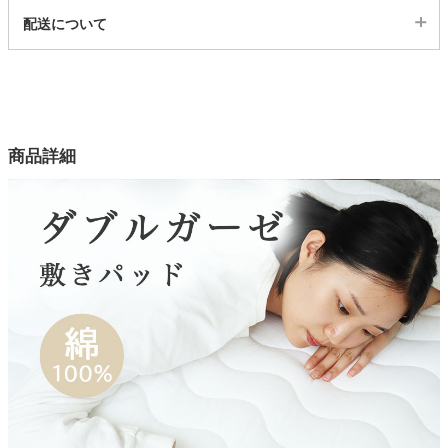
代表sku
配送について
13801014
家電・照明器具
配送について
サイズ
幅100×奥行205(cm)
インテリア雑貨
カラー
商品詳細
2色
ガーデン
表生地
綿100%
タワー
裏生地
ポリエステル100%
中材
ポリエステル100%
お手入れ方法
洗濯機OK(ネット使用)