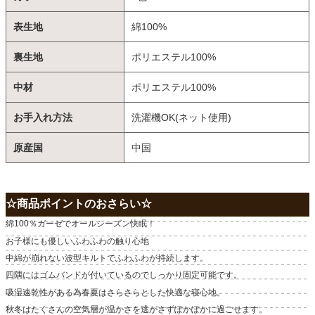
表生地
綿100%
裏生地
ポリエステル100%
中材
ポリエステル100%
お手入れ方法
洗濯機OK(ネット使用)
原産国
中国
☆商品ポイントのおさらい☆
綿100％ガーゼでオールシーズン快眠！
お子様にも優しいふわふわの触り心地
中綿が崩れない波型キルトでふわふわが持続します。
四隅にはゴムバンドが付いているのでしっかり固定可能です。
吸湿速乾性がある為春夏はさらさらとした快適な寝心地。
秋冬はたくさんの空気層が温かさを逃がさずぽかぽかに過ごせます。