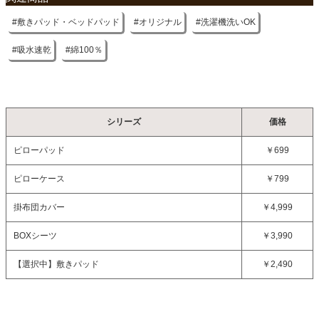
敷きパッド・ベッドパッド
オリジナル
洗濯機洗いOK
吸水速乾
綿100％
シリーズ
価格
ピローパッド
￥699
ピローケース
￥799
掛布団カバー
￥4,999
BOXシーツ
￥3,990
【選択中】
敷きパッド
￥2,490