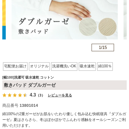
カテゴリから探す
ソファ
n
1/
15
テレビ台・リビング家具
宅配便お届け
オリジナル
洗濯機洗いOK
吸水速乾
綿100％
ダイニングテーブル・セット
[幅100]洗濯可 吸水速乾 コットン
敷きパッド ダブルガーゼ
4.3
（3）
レビューを見る
椅子・チェア
商品番号
13801014
綿100%の2重ガーゼがお肌をいたわり優しく包み込む快眠寝具『ダブルガ
食器棚・キッチン収納
ーゼ』夏はさらさら、冬はぽかぽかでふんわり感触をオールシーズンご利
用いただけます。