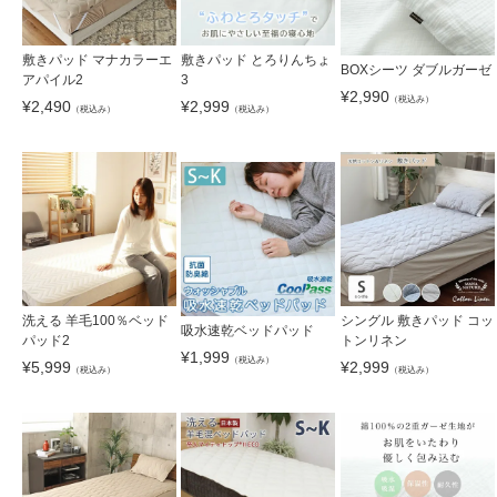
敷きパッド マナカラーエ
敷きパッド とろりんちょ
BOXシーツ ダブルガーゼ
アパイル2
3
¥
2,990
（税込み）
¥
2,490
¥
2,999
（税込み）
（税込み）
洗える 羊毛100％ベッド
シングル 敷きパッド コッ
吸水速乾ベッドパッド
パッド2
トンリネン
¥
1,999
（税込み）
¥
5,999
¥
2,999
（税込み）
（税込み）