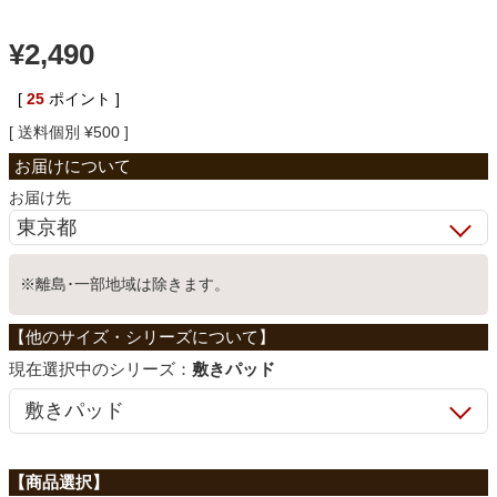
ベッド
¥
2,490
[
25
ポイント ]
収納家具
送料個別
¥
500
学習机
お届け先
ホームオフィス
※離島･一部地域は除きます。
こたつ
シリーズ：
敷きパッド
寝具