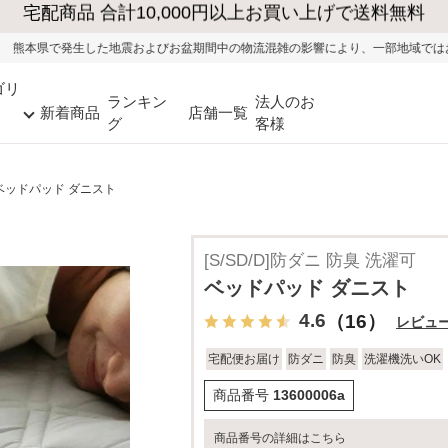
およびお盆期間中の物流混雑の影響により、一部地域ではお荷物のお届けに遅れが生
ゴリ
ランキン
法人のお
新着商品
店舗一覧
グ
客様
ベッドパッド ダニスト
[S/SD/D]防ダニ 防臭 洗濯可
ベッドパッド ダニスト
4.6
（16）
レビュ
宅配便お届け
防ダニ
防臭
洗濯機洗いOK
商品番号
13600006a
商品番号の詳細はこちら