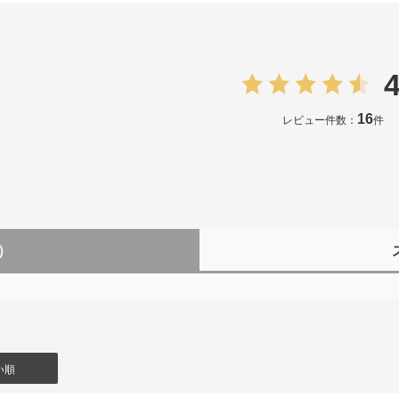
4
16
レビュー件数：
件
6）
い順