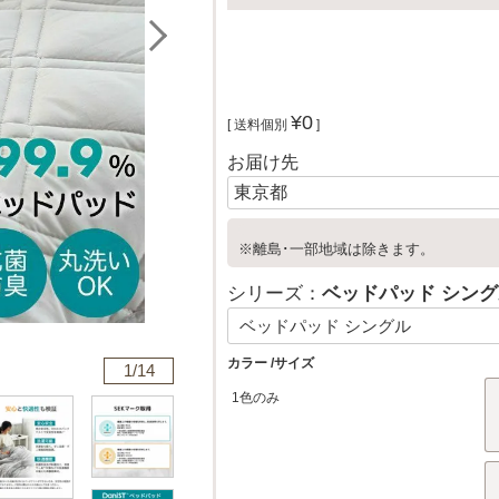
¥
0
送料個別
お届け先
※離島･一部地域は除きます。
シリーズ：
ベッドパッド シン
カラー
サイズ
1/
14
1色のみ