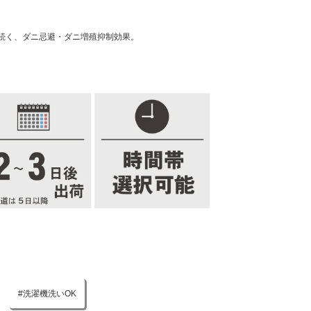
続く、ダニ忌避・ダニ増殖抑制効果。
洗濯機洗いOK