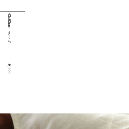
43x63cmまくら
￥3,999