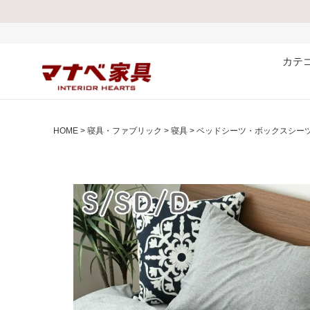
熊本県で発生した地震および
カテ
HOME
寝具・ファブリック
寝具
ベッドシーツ・ボックスシー