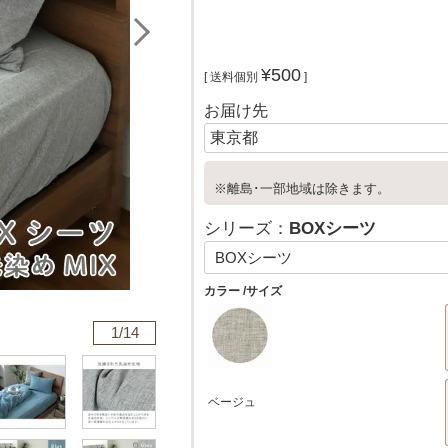
¥
500
送料個別
お届け先
※離島･一部地域は除きます。
シリーズ：
BOXシーツ
カラー
サイズ
1/
14
ベージュ