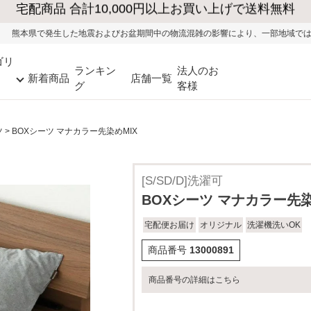
お盆期間中の物流混雑の影響により、一部地域ではお荷物のお届けに遅れが生じる
ゴリ
ランキン
法人のお
新着商品
店舗一覧
グ
客様
ツ
BOXシーツ マナカラー先染めMIX
[S/SD/D]洗濯可
BOXシーツ マナカラー先染
宅配便お届け
オリジナル
洗濯機洗いOK
商品番号
13000891
商品番号の詳細はこちら