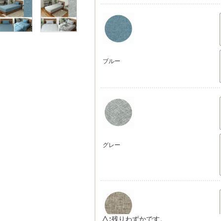
ブルー
グレー
△
残りわずかです。