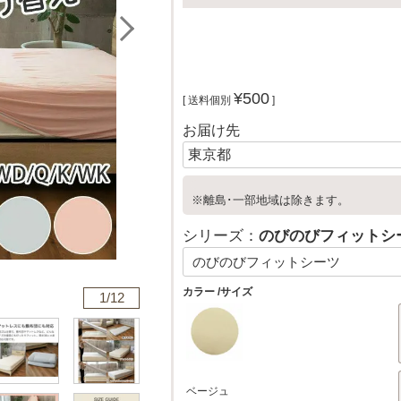
¥
500
送料個別
お届け先
※離島･一部地域は除きます。
シリーズ：
のびのびフィットシ
カラー
サイズ
1/
12
ベージュ