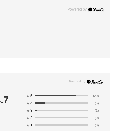
Powered by
5
.7
★
(20)
4
★
(5)
3
★
(1)
2
★
(0)
1
★
(0)