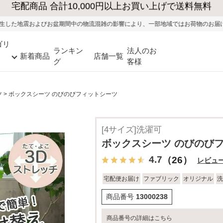
大型家具の送料・設置無料（※当社エリア）
間中の物流混雑の影響により、一部地域ではお荷物のお届けに遅れが生じる可能性が
ゴリ
ランキン
法人のお
新着商品
店舗一覧
グ
客様
ツ
ボックスシーツ のびのびフィットシーツ
[4サイズ]洗濯可
ボックスシーツ のびのび
4.7
（26）
レビュ
宅配便お届け
ファブリック
オリジナル
洗
商品番号
13000238
商品番号の詳細はこちら