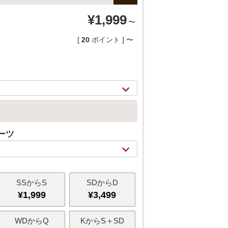
¥
1,999
〜
[
20
ポイント ]
〜
ーツ
2/
12
SSからS
SDからD
¥
1,999
¥
3,499
WDからQ
KからS＋SD