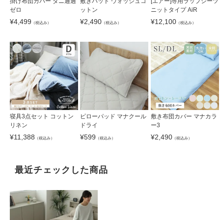
掛け布団カバー ダニ通過
敷きパッド ウォッシュコ
[エアー]専用ラップシーツ
ゼロ
ットン
ニットタイプ AiR
¥
4,499
¥
2,490
¥
12,100
（税込み）
（税込み）
（税込み）
寝具3点セット コットン
ピローパッド マナクール
敷き布団カバー マナカラ
リネン
ドライ
ー3
¥
11,388
¥
599
¥
2,490
（税込み）
（税込み）
（税込み）
最近チェックした商品