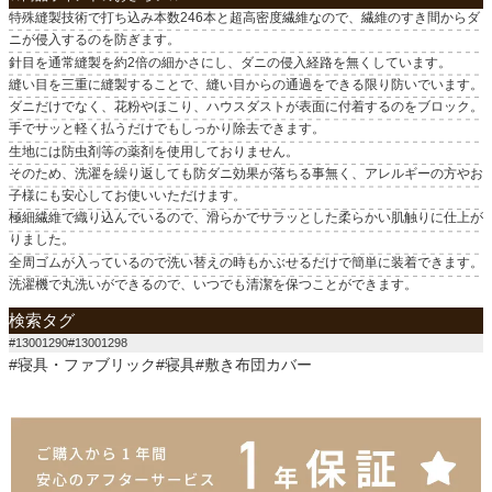
特殊縫製技術で打ち込み本数246本と超高密度繊維なので、繊維のすき間からダ
ニが侵入するのを防ぎます。
針目を通常縫製を約2倍の細かさにし、ダニの侵入経路を無くしています。
縫い目を三重に縫製することで、縫い目からの通過をできる限り防いでいます。
ダニだけでなく、花粉やほこり、ハウスダストが表面に付着するのをブロック。
手でサッと軽く払うだけでもしっかり除去できます。
生地には防虫剤等の薬剤を使用しておりません。
そのため、洗濯を繰り返しても防ダニ効果が落ちる事無く、アレルギーの方やお
子様にも安心してお使いいただけます。
極細繊維で織り込んでいるので、滑らかでサラッとした柔らかい肌触りに仕上が
りました。
全周ゴムが入っているので洗い替えの時もかぶせるだけで簡単に装着できます。
洗濯機で丸洗いができるので、いつでも清潔を保つことができます。
検索タグ
#13001290#13001298
#寝具・ファブリック#寝具#敷き布団カバー