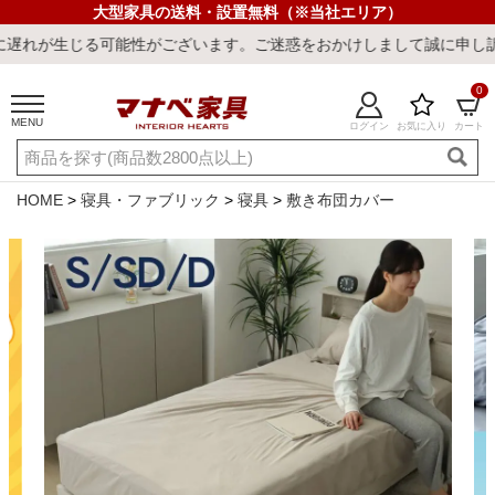
大型家具の送料・設置無料（※当社エリア）
る可能性がございます。ご迷惑をおかけしまして誠に申し訳ございませ
0
MENU
ログイン
お気に入り
カート
ご利用ガイド
新規会員登録
店舗一覧
閲覧履歴
HOME
寝具・ファブリック
寝具
敷き布団カバー
よくある質問
キーワード・商品番号で探す
最短発送
冷感ラグ
冷感寝具
ワークデスク
ウィルトンラ