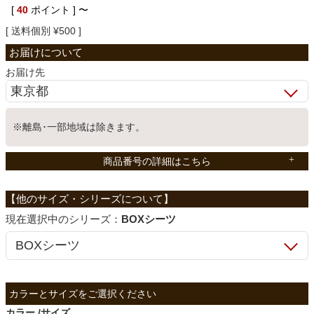
[
40
ポイント ]
〜
ベッド
送料個別
¥
500
収納家具
お届け先
学習机
※離島･一部地域は除きます。
商品番号の詳細はこちら
ホームオフィス
こたつ
シリーズ：
BOXシーツ
寝具
カラー
サイズ