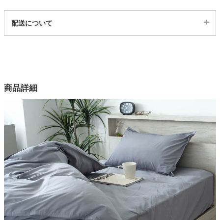
代表sku
配送について
13001290
配送について
サイズ
幅100×奥行200×高さ38(cm)
幅120×奥行200×高さ38(cm)
幅140×奥行200×高さ38(cm)
商品詳細
カラー
2色
表生地
ポリエステル85%綿15％
裏生地
ポリエステル85%綿15％
原産国
中国