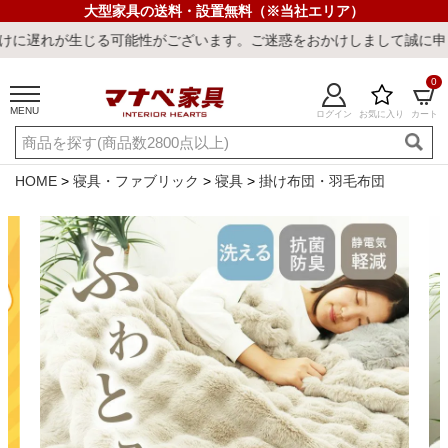
大型家具の送料・設置無料（※当社エリア）
る可能性がございます。ご迷惑をおかけしまして誠に申し訳ございませ
0
MENU
ログイン
お気に入り
カート
ご利用ガイド
新規会員登録
店舗一覧
閲覧履歴
HOME
寝具・ファブリック
寝具
掛け布団・羽毛布団
よくある質問
キーワード・商品番号で探す
最短発送
冷感ラグ
冷感寝具
ワークデスク
ウィルトンラ