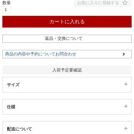
お気に入りに登録する
家電・照明器具
カートに入れる
インテリア雑貨
返品・交換について
商品の内容や予約についてお問合わせ
ガーデン
入荷予定要確認
タワー
サイズ
仕様
代表sku
配送について
13801128