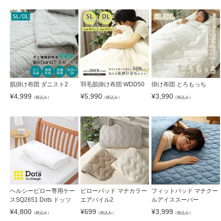
肌掛け布団 ダニスト2
羽毛肌掛け布団 WDD50
掛け布団 とろもっち
¥
4,999
¥
5,990
¥
3,990
（税込み）
（税込み）
（税込み）
ヘルシーピロー専用ケー
ピローパッド マナカラー
フィットパッド マナクー
スSQ2651 Dots ドッツ
エアパイル2
ルアイススーパー
¥
4,800
¥
699
¥
3,999
（税込み）
（税込み）
（税込み）