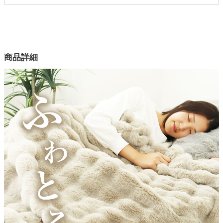
配送について
サイズ
幅140×奥行190(cm)
幅180×奥行190(cm)
商品詳細
カラー
2色
表生地
ポリエステル100％
裏生地
ポリエステル100％
お手入れ方法
洗濯機OK(ネット使用)
原産国
中国