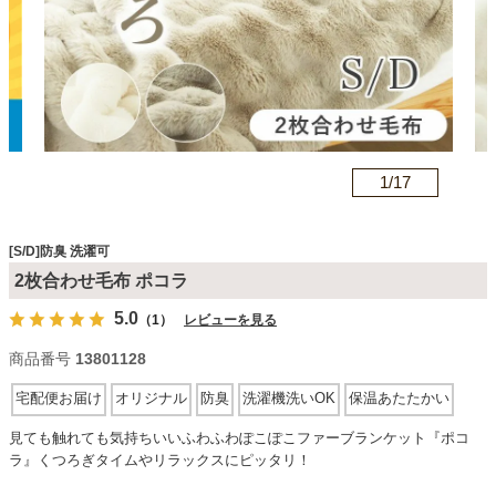
カテゴリから探す
ソファ
n
1/
17
テレビ台・リビング家具
[S/D]防臭 洗濯可
2枚合わせ毛布 ポコラ
ダイニングテーブル・セット
5.0
（1）
レビューを見る
商品番号
13801128
椅子・チェア
宅配便お届け
オリジナル
防臭
洗濯機洗いOK
保温あたたかい
見ても触れても気持ちいいふわふわぽこぽこファーブランケット『ポコ
食器棚・キッチン収納
ラ』くつろぎタイムやリラックスにピッタリ！