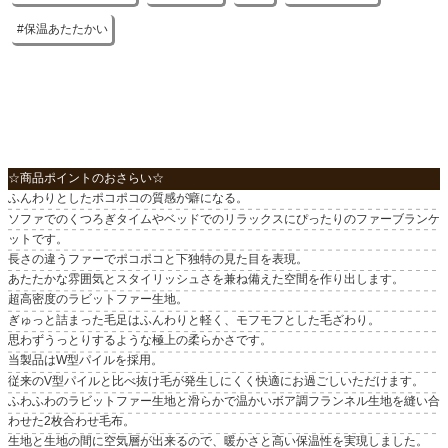
保温あたたかい
☆商品ポイントのおさらい☆
ふんわりとしたポコポコの質感が癖になる。
ソファでのくつろぎタイムやベッドでのリラックスにぴったりのファーブランケ
ットです。
長さの違うファーでポコポコと下独特の見た目を表現。
あたたかな雰囲気とスタイリッシュさを兼ね備えた空間を作り出します。
超高密度のラビットファー生地。
ぎゅっと詰まった毛足はふんわりと軽く、モフモフとした毛ざわり。
思わずうっとりするような極上の柔らかさです。
当製品はW型パイルを採用。
従来のV型パイルと比べ抜け毛が発生しにくく快適にお過ごしいただけます。
ふわふわのラビットファー生地と滑らかで温かいボア調フランネル生地を縫い合
わせた2枚合わせ毛布。
生地と生地の間に空気層が出来るので、暖かさと高い保温性を実現しました。