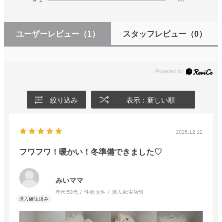
ユーザーレビュー
（1）
スタッフレビュー
（0）
絞り込み
表示：新しい順
2025.12.12
フワフワ！暖かい！冬準備できました♡
みいママ
年代:
50代
性別:
女性
購入店:
実店舗