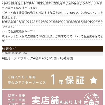
2枚の側生地を上下で挟み、出来た空間に空気を閉じ込め保温するので、ポカポ
カと暖かく熱を逃がしません。
パチッと来る静電気の発生を抑制する加工を施しているので、冬場のストレスを
軽減します。
抗菌防臭加工を施しているのでにおいの原因になる細菌の繁殖を抑制することが
できます。
いつでも清潔感をキープ！
洗濯ネットに入れて洗濯機で気軽に丸洗いが出来るので、いつでも清潔を保てま
す。
検索タグ
#13801128#13801130
#寝具・ファブリック#寝具#掛け布団・羽毛布団