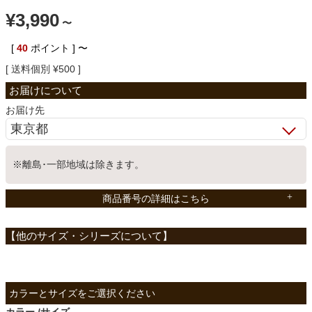
¥
3,990
ベッド
〜
[
40
ポイント ]
〜
送料個別
¥
500
収納家具
お届け先
学習机
※離島･一部地域は除きます。
ホームオフィス
商品番号の詳細はこちら
こたつ
寝具