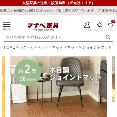
大型家具の送料・設置無料（※当社エリア）
お届けに遅れが生じる可能性がございます。ご迷惑をおかけしまして誠
0
MENU
ログイン
お気に入り
カート
ご利用ガイド
新規会員登録
店舗一覧
閲覧履歴
HOME
ラグ・カーペット・マット
マット
ジョイントマット
よくある質問
キーワード・商品番号で探す
最短発送
冷感ラグ
冷感寝具
ワークデスク
ウィルトンラ