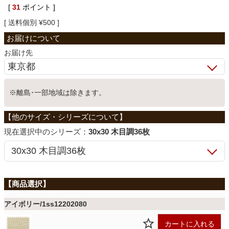
[
31
ポイント ]
ベッド
送料個別
¥
500
収納家具
お届け先
学習机
※離島･一部地域は除きます。
ホームオフィス
シリーズ：
30x30 木目調36枚
こたつ
寝具
アイボリー/1ss12202080
カートに入れる