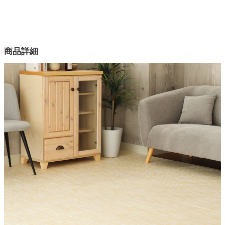
配送について
サイズ
家電・照明器具
幅171×奥行171(cm)
カラー
商品詳細
2色
インテリア雑貨
素材
ポリエチレン
ガーデン
サイズ
約2畳（171x171cm）
タワー
原産国
中国