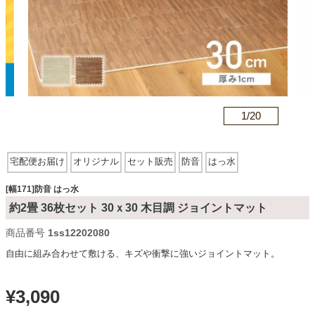
カテゴリから探す
ソファ
n
1/
20
テレビ台・リビング家具
宅配便お届け
オリジナル
セット販売
防音
はっ水
ダイニングテーブル・セット
[幅171]防音 はっ水
約2畳 36枚セット 30ｘ30 木目調 ジョイントマット
商品番号
1ss12202080
椅子・チェア
自由に組み合わせて敷ける、キズや衝撃に強いジョイントマット。
食器棚・キッチン収納
¥
3,090