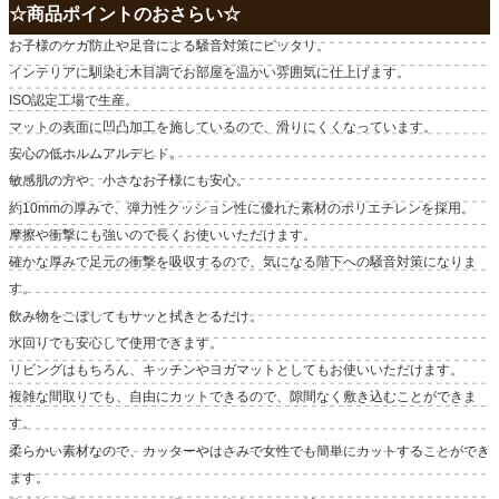
☆商品ポイントのおさらい☆
お子様のケガ防止や足音による騒音対策にピッタリ。
インテリアに馴染む木目調でお部屋を温かい雰囲気に仕上げます。
ISO認定工場で生産。
マットの表面に凹凸加工を施しているので、滑りにくくなっています。
安心の低ホルムアルデヒド。
敏感肌の方や、小さなお子様にも安心。
約10mmの厚みで、弾力性クッション性に優れた素材のポリエチレンを採用。
摩擦や衝撃にも強いので長くお使いいただけます。
確かな厚みで足元の衝撃を吸収するので、気になる階下への騒音対策になりま
す。
飲み物をこぼしてもサッと拭きとるだけ。
水回りでも安心して使用できます。
リビングはもちろん、キッチンやヨガマットとしてもお使いいただけます。
複雑な間取りでも、自由にカットできるので、隙間なく敷き込むことができま
す。
柔らかい素材なので、カッターやはさみで女性でも簡単にカットすることができ
ます。