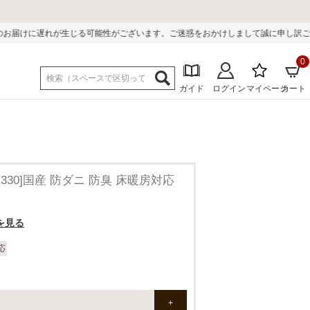
がございます。ご迷惑をおかけしまして誠に申し訳ございません。
0
ガイド
ログイン
マイページ
カート
0/240x330]国産 防ダニ 防臭 床暖房対応
を見る
応