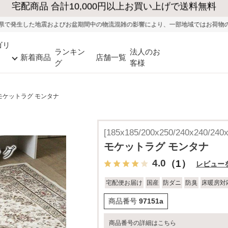
大型家具の送料・設置無料（※当社エリア）
期間中の物流混雑の影響により、一部地域ではお荷物のお届けに遅れが生じる可能性
ゴリ
ランキン
法人のお
新着商品
店舗一覧
グ
客様
モケットラグ モンタナ
[185x185/200x250/240x24
モケットラグ モンタナ
4.0
（1）
レビュー
宅配便お届け
国産
防ダニ
防臭
床暖房対
商品番号
97151a
商品番号の詳細はこちら