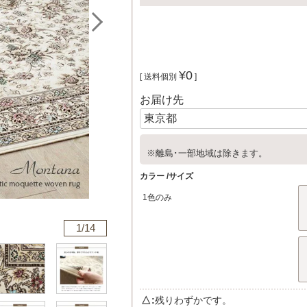
¥
0
送料個別
お届け先
※離島･一部地域は除きます。
カラー
サイズ
1色のみ
1/
14
△
残りわずかです。