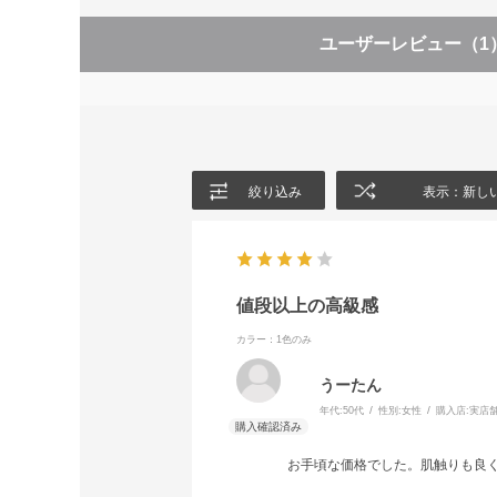
ユーザーレビュー
（1
絞り込み
表示：新し
値段以上の高級感
カラー：1色のみ
うーたん
年代:
50代
性別:
女性
購入店:
実店
お手頃な価格でした。肌触りも良