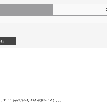
）
い順
舗
くデザインも高級感があり良い買物が出来ました