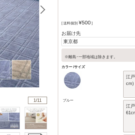
¥
500
送料個別
お届け先
※離島･一部地域は除きます。
カラー
サイズ
江戸間
cm)
1/
11
ブルー
江戸間
61c