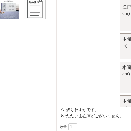
江戸間
cm)
本間2
m)
本間4
cm)
本間8
m)
△
残りわずかです。
✕
ただいま在庫がございません。