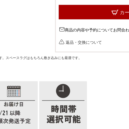
江戸間
cm)
カ
グレー
商品の内容や予約についてお問合
江戸間
61c
返品・交換について
す。スペースラグはもちろん敷き込みにも最適です。
江戸間
cm)
本間2
m)
本間4