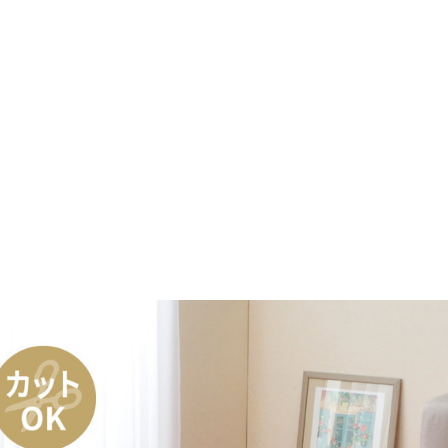
cm)
本間8
m)