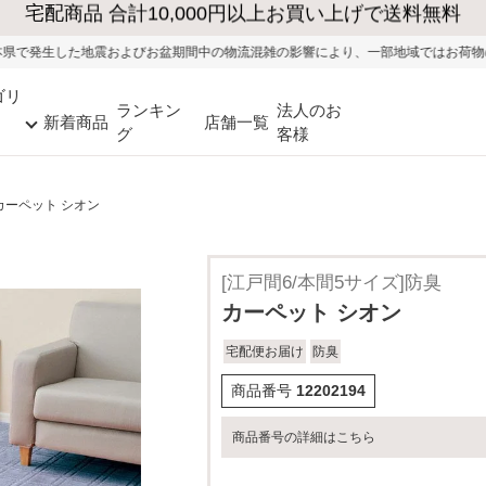
大型家具の送料・設置無料（※当社エリア）
期間中の物流混雑の影響により、一部地域ではお荷物のお届けに遅れが生じる可能性
ゴリ
ランキン
法人のお
新着商品
店舗一覧
グ
客様
カーペット シオン
[江戸間6/本間5サイズ]防臭
カーペット シオン
宅配便お届け
防臭
商品番号
12202194
商品番号の詳細はこちら