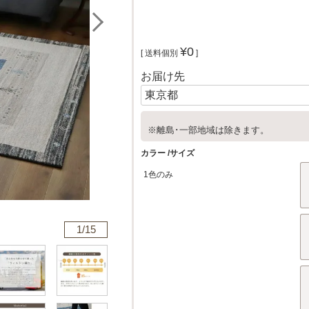
¥
0
送料個別
お届け先
※離島･一部地域は除きます。
カラー
サイズ
1色のみ
1/
15