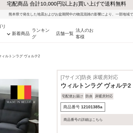
びお盆期間中の物流混雑の影響により、一部地域ではお荷物のお届けに遅れが生じ
ゴリ
ランキン
法人のお
新着商品
店舗一覧
グ
客様
ウィルトンラグ ヴォルテ2
[7サイズ]防炎 床暖房対応
ウィルトンラグ ヴォルテ2
宅配便お届け
防炎
床暖房対応
商品番号
12101385a
商品番号の詳細はこちら