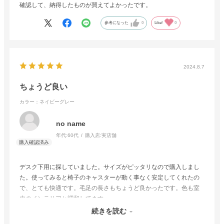
確認して、納得したものが買えてよかったです。
参考になった
0
Like!
0
2024.8.7
ちょうど良い
カラー：ネイビーグレー
no name
年代:
60代
購入店:
実店舗
デスク下用に探していました。サイズがピッタリなので購入しまし
た。使ってみると椅子のキャスターが動く事なく安定してくれたの
で、とても快適です。毛足の長さもちょうど良かったです。色も室
内のインテリアと調和してます。
全ての点で良い買い物をしたと思います。展示品のため、価格も嬉
続きを読む
しかったです。