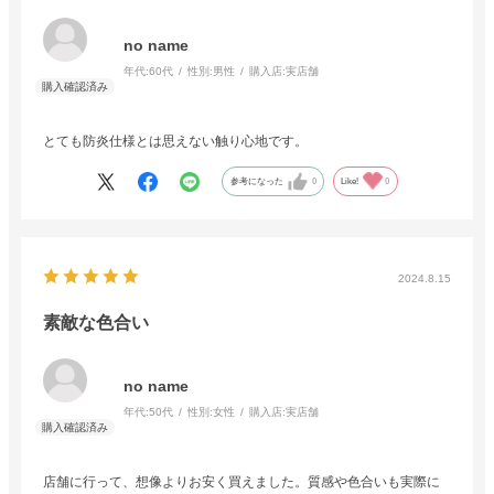
no name
年代:
60代
性別:
男性
購入店:
実店舗
とても防炎仕様とは思えない触り心地です。
参考になった
0
Like!
0
2024.8.15
素敵な色合い
no name
年代:
50代
性別:
女性
購入店:
実店舗
店舗に行って、想像よりお安く買えました。質感や色合いも実際に