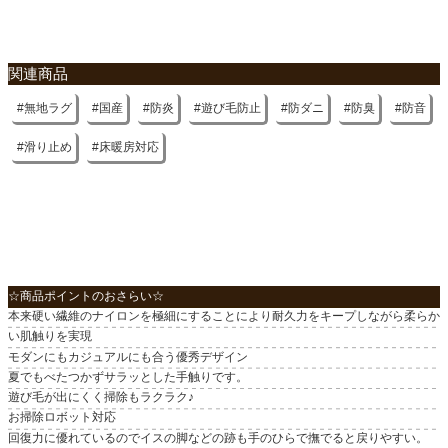
機能4
滑り止め
関連商品
機能5
無地ラグ
国産
防炎
遊び毛防止
防ダニ
防臭
防音
防炎
滑り止め
床暖房対応
機能6
防音
原産国
国産
☆商品ポイントのおさらい☆
本来硬い繊維のナイロンを極細にすることにより耐久力をキープしながら柔らか
い肌触りを実現
モダンにもカジュアルにも合う優秀デザイン
夏でもべたつかずサラッとした手触りです。
遊び毛が出にくく掃除もラクラク♪
お掃除ロボット対応
回復力に優れているのでイスの脚などの跡も手のひらで撫でると戻りやすい。