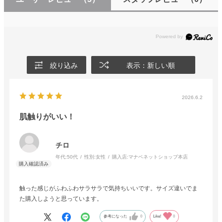
絞り込み
表示：新しい順
2026.6.2
肌触りがいい！
チロ
年代:
50代
性別:
女性
購入店:
マナベネットショップ本店
触った感じがふわふわサラサラで気持ちいいです。サイズ違いでま
た購入しようと思っています。
参考になった
0
Like!
0