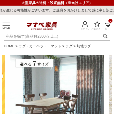
大型家具の送料・設置無料（※当社エリア）
ざいます。ご迷惑をおかけしまして誠に申し訳ございません。
0
MENU
ログイン
お気に入り
カート
ご利用ガイド
新規会員登録
店舗一覧
閲覧履歴
HOME
ラグ・カーペット・マット
ラグ
無地ラグ
よくある質問
キーワード・商品番号で探す
最短発送
冷感ラグ
冷感寝具
ワークデスク
ウィルトンラ