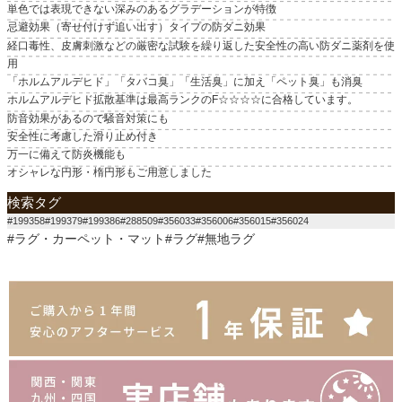
単色では表現できない深みのあるグラデーションが特徴
忌避効果（寄せ付けず追い出す）タイプの防ダニ効果
経口毒性、皮膚刺激などの厳密な試験を繰り返した安全性の高い防ダニ薬剤を使
用
「ホルムアルデヒド」「タバコ臭」「生活臭」に加え「ペット臭」も消臭
ホルムアルデヒド拡散基準は最高ランクのF☆☆☆☆に合格しています。
防音効果があるので騒音対策にも
安全性に考慮した滑り止め付き
万一に備えて防炎機能も
オシャレな円形・楕円形もご用意しました
検索タグ
#199358#199379#199386#288509#356033#356006#356015#356024
#ラグ・カーペット・マット#ラグ#無地ラグ