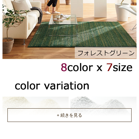
組成
ナイロン100％
裏面
メディカルストップ
パイル長
18-6mm
お手入れ方法
洗剤拭き取り
機能1
ホットカーペット対応
機能2
防虫加工
機能3
抗菌防臭加工