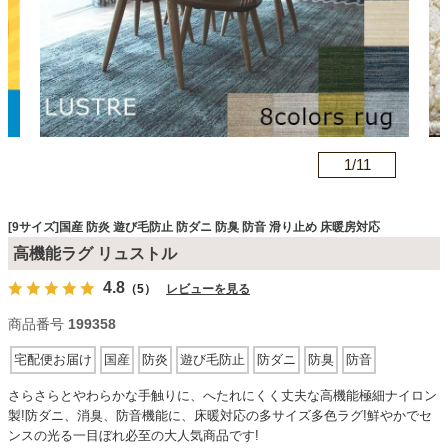
カテゴリから探す
ソファ
n
1/
11
テレビ台・リビング家具
[9サイズ]国産 防炎 遊び毛防止 防ダニ 防臭 防音 滑り止め 床暖房対応
高機能ラグ リュストル
ダイニングテーブル・セット
4.8
（5）
レビューを見る
商品番号
199358
椅子・チェア
宅配便お届け
国産
防炎
遊び毛防止
防ダニ
防臭
防音
滑り止め
床暖房対応
さらさらとやわらかな手触りに、へたれにくく丈夫な高機能極細ナイロン
食器棚・キッチン収納
製!防ダニ、消臭、防音機能に、床暖対応の多サイズ多色ラグ!鮮やかでセ
ンスの光る一目ぼれ必至の大人気商品です!