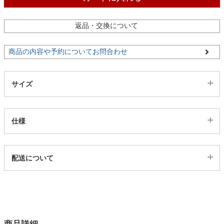
ファブリック
返品・交換について
カーテン
商品の内容や予約についてお問合わせ
ラグ
サイズ
マット
仕様
収納用品
代表sku
配送について
12100450
配送について
生活用品
サイズ
幅160×奥行160(cm)
キッチン用品
カラー