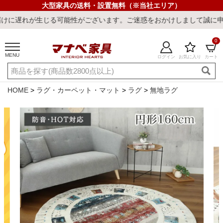
大型家具の送料・設置無料（※当社エリア）
じる可能性がございます。ご迷惑をおかけしまして誠に申し訳ございま
0
MENU
ログイン
お気に入り
カート
ご利用ガイド
新規会員登録
店舗一覧
閲覧履歴
HOME
ラグ・カーペット・マット
ラグ
無地ラグ
よくある質問
キーワード・商品番号で探す
最短発送
冷感ラグ
冷感寝具
ワークデスク
ウィルトンラ