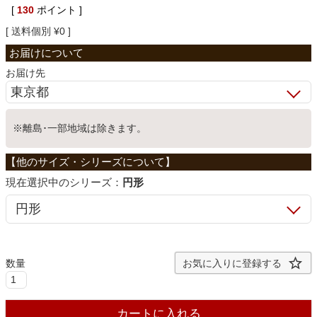
[
130
ポイント ]
ベッド
送料個別
¥
0
収納家具
お届け先
学習机
※離島･一部地域は除きます。
ホームオフィス
シリーズ：
円形
こたつ
お気に入りに登録する
寝具
カートに入れる