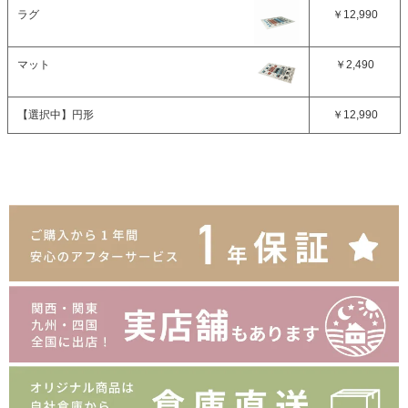
ラグ
￥12,990
マット
￥2,490
【選択中】
円形
￥12,990