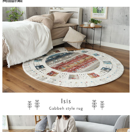
商品詳細
1色
家電・照明器具
組成
ポリプロピレン100%
インテリア雑貨
パイル長
7mm
目付
ガーデン
25万ノット
お手入れ方法
タワー
中性洗剤拭き取り
機能
ホットカーペット対応、床暖房対応、防音
原産国
エジプト