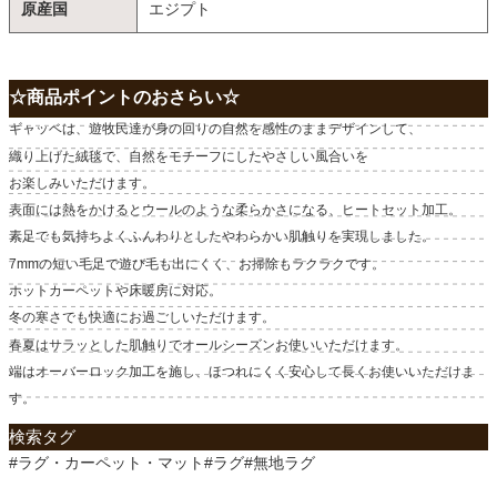
原産国
エジプト
☆商品ポイントのおさらい☆
ギャッベは、遊牧民達が身の回りの自然を感性のままデザインして、
織り上げた絨毯で、自然をモチーフにしたやさしい風合いを
お楽しみいただけます。
表面には熱をかけるとウールのような柔らかさになる、ヒートセット加工。
素足でも気持ちよくふんわりとしたやわらかい肌触りを実現しました。
7mmの短い毛足で遊び毛も出にくく、お掃除もラクラクです。
ホットカーペットや床暖房に対応。
冬の寒さでも快適にお過ごしいただけます。
春夏はサラッとした肌触りでオールシーズンお使いいただけます。
端はオーバーロック加工を施し、ほつれにくく安心して長くお使いいただけま
す。
検索タグ
#ラグ・カーペット・マット#ラグ#無地ラグ