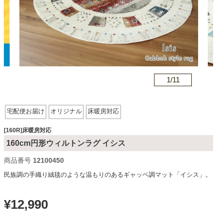
カテゴリから探す
ソファ
n
1/
11
テレビ台・リビング家具
宅配便お届け
オリジナル
床暖房対応
ダイニングテーブル・セット
[160R]床暖房対応
160cm円形ウィルトンラグ イシス
商品番号
12100450
椅子・チェア
民族調の手織り絨毯のような温もりのあるギャッベ調マット「イシス」。
食器棚・キッチン収納
¥
12,990