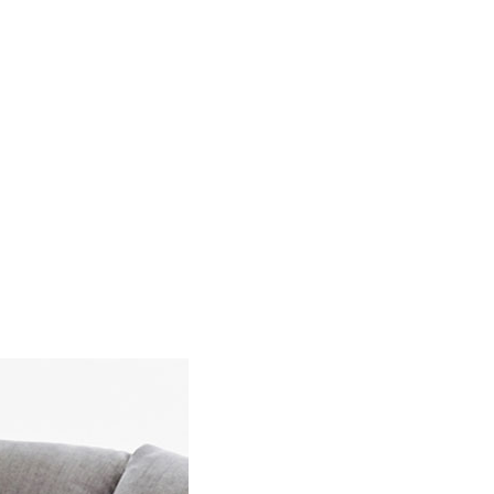
190x240
¥
32,990
130x190
190x190
×
×
¥
17,990
¥
25,990
190x240
×
¥
32,990