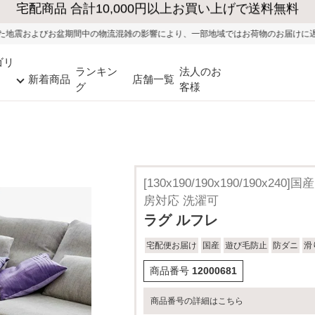
大型家具の送料・設置無料（※当社エリア）
混雑の影響により、一部地域ではお荷物のお届けに遅れが生じる可能性がございま
ゴリ
ランキン
法人のお
新着商品
店舗一覧
グ
客様
[130x190/190x190/190x
房対応 洗濯可
ラグ ルフレ
宅配便お届け
国産
遊び毛防止
防ダニ
滑
商品番号
12000681
商品番号の詳細はこちら