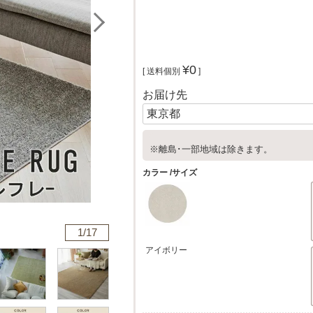
¥
0
送料個別
お届け先
※離島･一部地域は除きます。
カラー
サイズ
1/
17
アイボリー