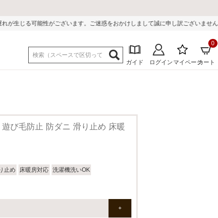
す。ご迷惑をおかけしまして誠に申し訳ございません。
0
ガイド
ログイン
マイページ
カート
240]国産 遊び毛防止 防ダニ 滑り止め 床暖
り止め
床暖房対応
洗濯機洗いOK