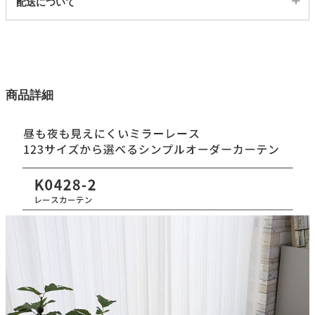
配送について
256312
配送について
家電・照明器具
サイズ
123サイズ
インテリア雑貨
カラー
商品詳細
1色
ガーデン
生地巾
150(cm)
タテ糸組成
タワー
ポリエステル100％
ヨコ糸組成
ポリエステル100％
ヒダ倍率
1.5倍ヒダ