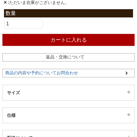
ファブリック
✕
ただいま在庫がございません。
カーテン
カートに入れる
ラグ
返品・交換について
マット
商品の内容や予約についてお問合わせ
収納用品
サイズ
生活用品
仕様
キッチン用品
代表SKU