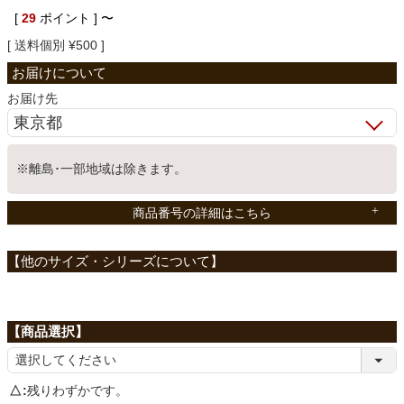
[
29
ポイント ]
〜
ベッド
送料個別
¥
500
収納家具
お届け先
学習机
※離島･一部地域は除きます。
商品番号の詳細はこちら
ホームオフィス
こたつ
寝具
△
残りわずかです。