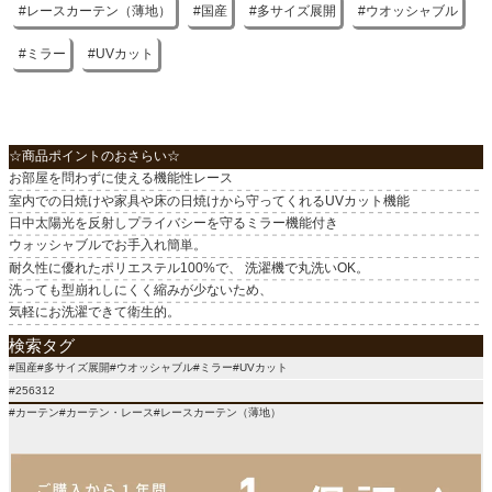
レースカーテン（薄地）
国産
多サイズ展開
ウオッシャブル
入り数
1枚（両開きの場合は２個でご注文下さい）
ミラー
UVカット
原産国
国産
☆商品ポイントのおさらい☆
お部屋を問わずに使える機能性レース
室内での日焼けや家具や床の日焼けから守ってくれるUVカット機能
日中太陽光を反射しプライバシーを守るミラー機能付き
ウォッシャブルでお手入れ簡単。
耐久性に優れたポリエステル100%で、 洗濯機で丸洗いOK。
洗っても型崩れしにくく縮みが少ないため、
気軽にお洗濯できて衛生的。
検索タグ
#国産#多サイズ展開#ウオッシャブル#ミラー#UVカット
#256312
#カーテン#カーテン・レース#レースカーテン（薄地）