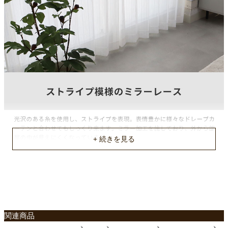
山仕様
2ツ山
フック仕様
アジャスターフック
フック形態
Aフック
縦リピート
なし
横リピート
なし
機能
UVカット(70%)
洗濯表示
関連商品
洗濯機OK（ネット使用）