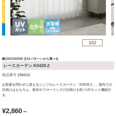
カテゴリから探す
ソファ
n
1/
12
テレビ台・リビング家具
幅100/150/200 丈41パターンから選べる
レースカーテン K0428-2
ダイニングテーブル・セット
商品番号
c256312
お部屋を問わずに使えるシンプルレースカーテン「K0428-2」。屋内での
椅子・チェア
日焼けはもちろん、家具やフローリングの日焼けを防ぐUVカット機能付
き。
食器棚・キッチン収納
¥
2,860
〜