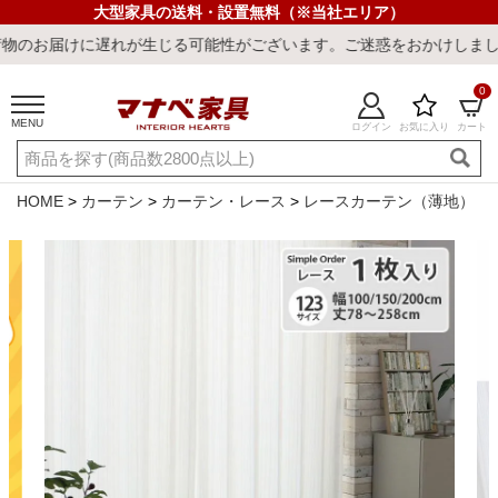
大型家具の送料・設置無料（※当社エリア）
に遅れが生じる可能性がございます。ご迷惑をおかけしまして誠に申し
0
MENU
ログイン
お気に入り
カート
ご利用ガイド
新規会員登録
店舗一覧
閲覧履歴
HOME
カーテン
カーテン・レース
レースカーテン（薄地）
よくある質問
キーワード・商品番号で探す
最短発送
冷感ラグ
冷感寝具
ワークデスク
ウィルトンラ