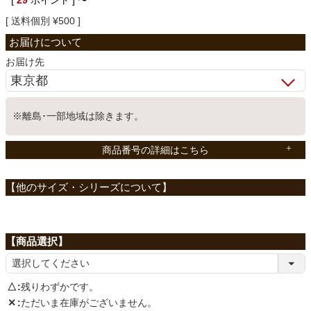
[
29
ポイント ]
〜
送料個別
¥
500
ベッド
お届け先
収納家具
※離島･一部地域は除きます。
学習机
商品番号の詳細はこちら
ホームオフィス
こたつ
寝具
△
残りわずかです。
✕
ただいま在庫がございません。