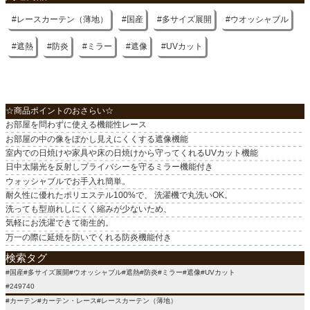
レースカーテン（薄地）
国産
多サイズ展開
ウオッシャブル
機能
防炎
遮熱
防炎
ミラー
遮像
UVカット
洗濯表示
洗濯機OK（ネット使用）
☆商品ポイントのおさらい☆
入り数
お部屋を問わずに使える機能性レース
1枚（両開きの場合は２個でご注文下さい）
お部屋の中の像をぼかし見えにくくする遮像機能
室内での日焼けや家具や床の日焼けから守ってくれるUVカット機能
原産国
日中太陽光を反射しプライバシーを守るミラー機能付き
国産
ウォッシャブルでお手入れ簡単。
耐久性に優れたポリエステル100%で、 洗濯機で丸洗いOK。
洗っても型崩れしにくく縮みが少ないため、
気軽にお洗濯できて衛生的。
万一の際に延焼を防いでくれる防炎機能付き
検索タグ
#国産#多サイズ展開#ウオッシャブル#遮熱#防炎#ミラー#遮像#UVカット
#249740
#カーテン#カーテン・レース#レースカーテン（薄地）