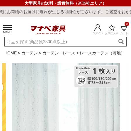
大型家具の送料・設置無料（※当社エリア）
のお届けに遅れが生じる可能性がございます。ご迷惑をおかけしまして
0
MENU
ログイン
お気に入り
カート
ご利用ガイド
新規会員登録
店舗一覧
閲覧履歴
HOME
カーテン
カーテン・レース
レースカーテン（薄地）
よくある質問
キーワード・商品番号で探す
最短発送
冷感ラグ
冷感寝具
ワークデスク
ウィルトンラ