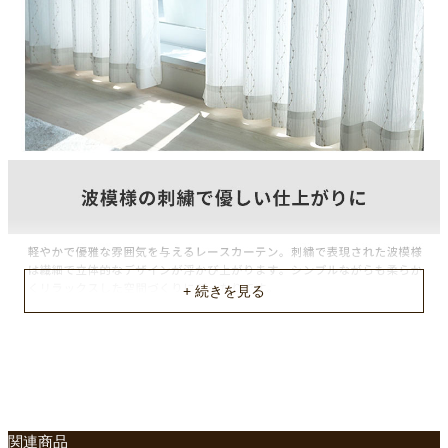
山仕様
2ツ山
フック仕様
アジャスターフック
フック形態
Aフック
縦リピート
13.0cm
横リピート
9.5cm
機能
UVカット(72%)、遮熱
機能
関連商品
ミラー、遮像