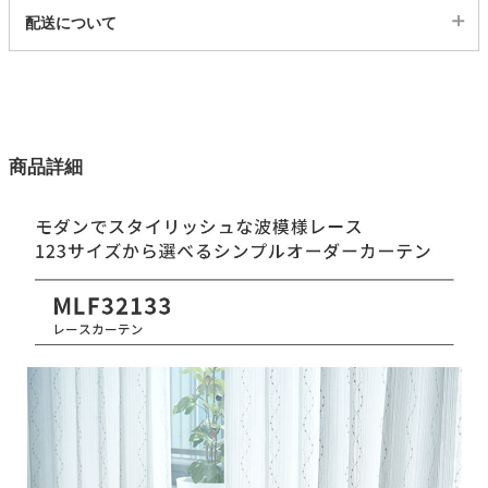
代表SKU
配送について
249740
家電・照明器具
配送について
サイズ
123サイズ
インテリア雑貨
カラー
商品詳細
1色
ガーデン
生地巾
150(cm)
タワー
タテ糸組成
ポリエステル100％
ヨコ糸組成
ポリエステル100％
ヒダ倍率
1.5倍ヒダ