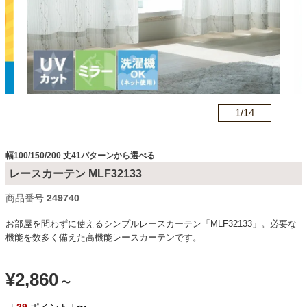
カテゴリから探す
ソファ
n
1/
14
テレビ台・リビング家具
幅100/150/200 丈41パターンから選べる
レースカーテン MLF32133
ダイニングテーブル・セット
商品番号
c249740
お部屋を問わずに使えるシンプルレースカーテン「MLF32133」。必要な
椅子・チェア
機能を数多く備えた高機能レースカーテンです。
¥
2,860
食器棚・キッチン収納
〜