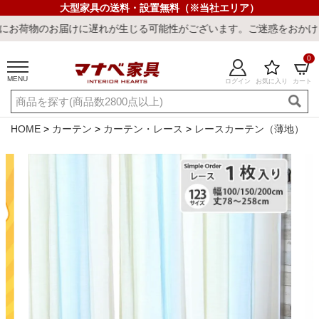
大型家具の送料・設置無料（※当社エリア）
お届けに遅れが生じる可能性がございます。ご迷惑をおかけしまして誠
0
MENU
ログイン
お気に入り
カート
ご利用ガイド
新規会員登録
店舗一覧
閲覧履歴
HOME
カーテン
カーテン・レース
レースカーテン（薄地）
よくある質問
キーワード・商品番号で探す
最短発送
冷感ラグ
冷感寝具
ワークデスク
ウィルトンラ