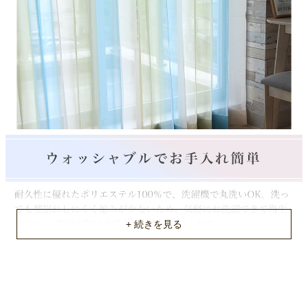
1.5倍ヒダ
山仕様
2ツ山
フック仕様
アジャスターAフック
フック形態
Aフック
洗濯表示
洗濯機OK（ネット使用）
入り数
1枚（両開きの場合は２個でご注文下さい）
注意
タッセル付属なし