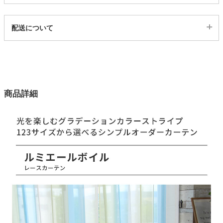
代表SKU
家電・照明器具
配送について
11205490
配送について
サイズ
インテリア雑貨
123サイズ
カラー
ガーデン
商品詳細
1色
生地巾
タワー
150(cm)
タテ糸組成
ポリエステル100％
ヨコ糸組成
ポリエステル100％
ヒダ倍率