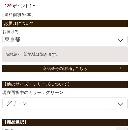
[
29
ポイント ]
〜
ベッド
送料個別
¥
500
収納家具
お届け先
学習机
※離島･一部地域は除きます。
商品番号の詳細はこちら
ホームオフィス
こたつ
カラー：
グリーン
寝具