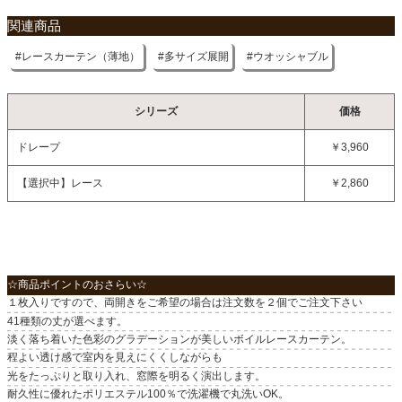
原産国
関連商品
中国
レースカーテン（薄地）
多サイズ展開
ウオッシャブル
シリーズ
価格
ドレープ
￥3,960
【選択中】レース
￥2,860
☆商品ポイントのおさらい☆
１枚入りですので、両開きをご希望の場合は注文数を２個でご注文下さい
41種類の丈が選べます。
淡く落ち着いた色彩のグラデーションが美しいボイルレースカーテン。
程よい透け感で室内を見えにくくしながらも
光をたっぷりと取り入れ、窓際を明るく演出します。
耐久性に優れたポリエステル100％で洗濯機で丸洗いOK。