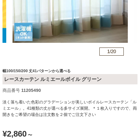
カテゴリから探す
ソファ
n
1/
20
テレビ台・リビング家具
幅100/150/200 丈41パターンから選べる
レースカーテン ルミエールボイル グリーン
ダイニングテーブル・セット
商品番号
c11205490
淡く落ち着いた色彩のグラデーションが美しいボイルレースカーテン「ル
椅子・チェア
ミエール」。41種類の丈が選べる多サイズ展開。＊１枚入りですので、両
開きをご希望の場合は注文数を２個でご注文下さい
食器棚・キッチン収納
¥
2,860
〜