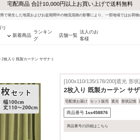
大型家具の送料・設置無料（※当社エリア）
期間中の物流混雑の影響により、一部地域ではお荷物のお届けに遅れが生じる可能性
ゴリ
ランキン
法人のお
新着商品
店舗一覧
グ
客様
2枚入り 既製カーテン サザナミ
[100x110/135/178/200]遮光
2枚入り 既製カーテン サ
宅配便お届け
セット販売
遮光
形状記憶
商品番号
1ss458876
商品番号の詳細はこちら