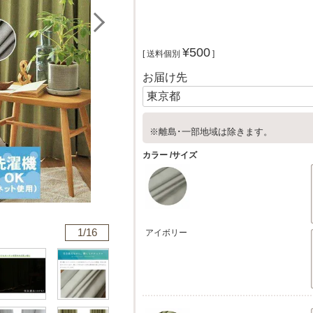
¥
500
送料個別
お届け先
※離島･一部地域は除きます。
カラー
サイズ
1/
16
アイボリー