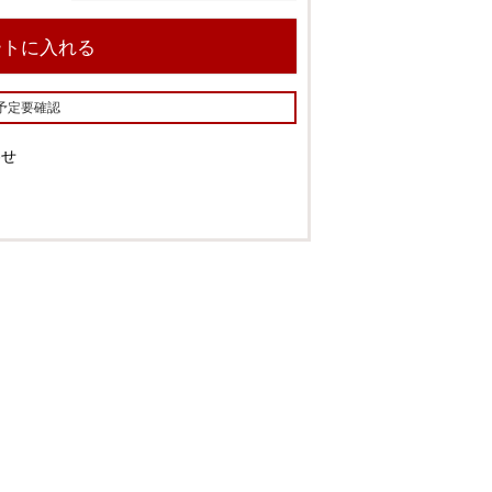
¥
4,960
¥
5,560
ートに入れる
100x178
100x200
×
×
予定要確認
¥
5,960
¥
6,960
わせ