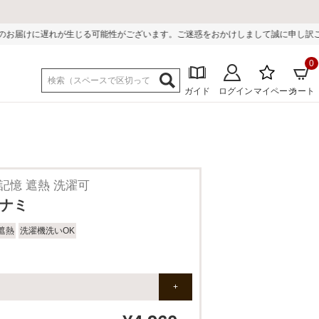
がございます。ご迷惑をおかけしまして誠に申し訳ございません。
0
ガイド
ログイン
マイページ
カート
 形状記憶 遮熱 洗濯可
ザナミ
遮熱
洗濯機洗いOK