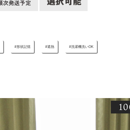
形状記憶
遮熱
洗濯機洗いOK