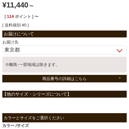
¥
11,440
〜
ベッド
[
114
ポイント ]
〜
送料個別
¥
0
収納家具
お届け先
学習机
※離島･一部地域は除きます。
ホームオフィス
商品番号の詳細はこちら
こたつ
寝具
カラー
サイズ