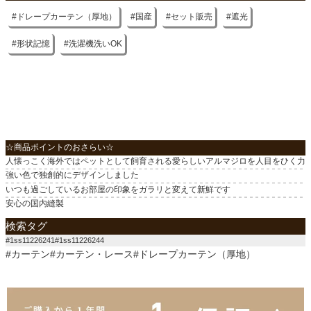
ドレープカーテン（厚地）
国産
セット販売
遮光
形状記憶
洗濯機洗いOK
☆商品ポイントのおさらい☆
人懐っこく海外ではペットとして飼育される愛らしいアルマジロを人目をひく力
強い色で独創的にデザインしました
いつも過ごしているお部屋の印象をガラリと変えて新鮮です
安心の国内縫製
検索タグ
#1ss11226241#1ss11226244
#カーテン#カーテン・レース#ドレープカーテン（厚地）