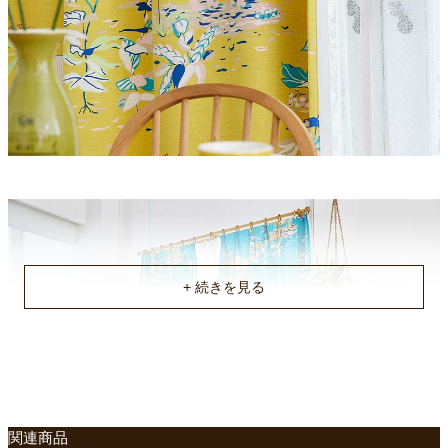
アジャスター、Aフック
ヒダ
1.5倍
お手入れ方法
ウオッシャブル（洗濯ネットをご使用ください）
品番
V1373,V1374
原産国
国産
関連商品