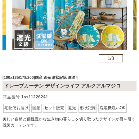
カテゴリから探す
ソファ
n
1/
8
テレビ台・リビング家具
[100x135/178/200]国産 遮光 形状記憶 洗濯可
ダイニングテーブル・セット
ドレープカーテン デザインライフ アルクアルマジロ
商品番号
1ss11226241
椅子・チェア
宅配便お届け
国産
セット販売
遮光
形状記憶
洗濯機洗いOK
美しい自然と個性豊かな生き物の暮らしを切り取ったデザインが目を引く
既製カーテンです。
食器棚・キッチン収納