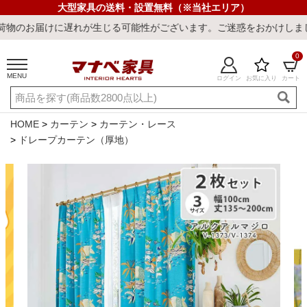
大型家具の送料・設置無料（※当社エリア）
けに遅れが生じる可能性がございます。ご迷惑をおかけしまして誠に申
0
MENU
ログイン
お気に入り
カート
ご利用ガイド
新規会員登録
店舗一覧
閲覧履歴
HOME
カーテン
カーテン・レース
ドレープカーテン（厚地）
よくある質問
キーワード・商品番号で探す
最短発送
冷感ラグ
冷感寝具
ワークデスク
ウィルトンラ