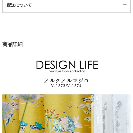
代表sku
配送について
1ss11226241
配送について
サイズ
幅100×高さ135(cm)
幅100×高さ178(cm)
幅100×高さ200(cm)
商品詳細
カラー
2色
入数
2枚
素材
ポリエステル100％
レール幅の目安
160から190cm
フック